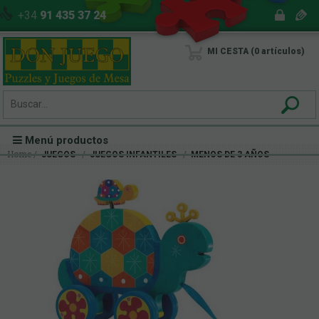
+34
91 435 37 24
MI CESTA
0
artículos
Menú productos
Home
JUEGOS
JUEGOS INFANTILES
MENOS DE 3 AÑOS