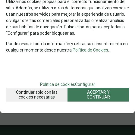
Utilizamos cookies propias para el correcto funcionamiento del
JUEGOS DIDÁCTICOS
sitio. Además, se utilizan otras de terceros que analizan cómo se
usan nuestros servicios para mejorar la experiencia de usuario,
FAMILIAS RELACIONADAS
divulgar ofertas comerciales personalizadas o realizar análisis
JUEGOS
JUEGOS INFANTILES
MENOS DE 3 AÑOS
de sus hábitos de navegación. Pulse el botón para aceptarlas o
“Configurar” para poder bloquearlas.
FECHA DE LANZAMIENTO
Martes, 16 Septiembre 2025
Puede revisar toda la información y retirar su consentimiento en
cualquier momento desde nuestra
Política de Cookies
.
SOLICITAR MÁS INFO
RECOMENDAR
Política de cookies
Configurar
Continuar solo con las
ACEPTAR Y
cookies necesarias
CONTINUAR