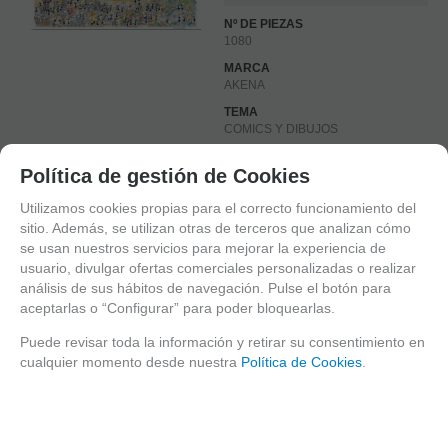
Nº DE PIEZAS
1080
MARCA
AKENA
TEMA
COMICS Y DIBUJOS
DIMENSIONES
Política de gestión de Cookies
50x70. HORMIGAS
FAMILIAS RELACIONADAS
Utilizamos cookies propias para el correcto funcionamiento del
PUZZLES POR MARCAS
sitio. Además, se utilizan otras de terceros que analizan cómo
se usan nuestros servicios para mejorar la experiencia de
AKENA
usuario, divulgar ofertas comerciales personalizadas o realizar
HORMIGAS,FABIO VETTORI
análisis de sus hábitos de navegación. Pulse el botón para
aceptarlas o “Configurar” para poder bloquearlas.
FECHA DE LANZAMIENTO
Puede revisar toda la información y retirar su consentimiento en
Jueves, 9 Noviembre 2017
cualquier momento desde nuestra
Política de Cookies
.
Solicitar más info
Recomendar