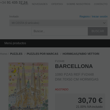
+34
91 435 37 24
INICIO
NOVEDADES
OFERTAS
SOBRE NOSOTROS
CONTACTO
Invitado
Registro
/
Iniciar sesión
MI CESTA
0
artículos
Menú productos
Home
PUZZLES
PUZZLES POR MARCAS
HORMIGAS,FABIO VETTORI
FV2448
BARCELLONA
1080 PZAS REF:FV2448
DIM:70X50 CM HORMIGAS
AGOTADO
30,70
€
21.00%
IVA incluido