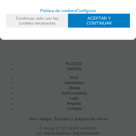
Política de cookies
Configurar
Continuar solo con las
ACEPTAR Y
cookies necesarias
CONTINUAR
PUZZLES
JUEGOS
Inicio
Novedades
Ofertas
Sobre nosotros
Login
Registro
Contacto
Don Juego, Puzzles y juegos de mesa
C/ Alcalá, nº 113, 28009. MADRID.
telf:
(34) 914353724
/
(34) 914314349