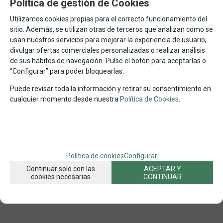
Política de gestión de Cookies
FAMILIAS RELACIONADAS
Utilizamos cookies propias para el correcto funcionamiento del
PUZZLES POR MARCAS
PUZZLES POR Nº DE PIEZAS
sitio. Además, se utilizan otras de terceros que analizan cómo se
usan nuestros servicios para mejorar la experiencia de usuario,
PUZZLES DE ARTE
PUZZLES DE ANIMALES
EDUCA
divulgar ofertas comerciales personalizadas o realizar análisis
500 PZAS
ARTE POR Nº DE PIEZAS
PERROS
de sus hábitos de navegación. Pulse el botón para aceptarlas o
“Configurar” para poder bloquearlas.
ANIMALES TERRESTRES
500 PZAS ARTE
PUZZLES
Puede revisar toda la información y retirar su consentimiento en
FECHA DE LANZAMIENTO
cualquier momento desde nuestra
Política de Cookies
.
Martes, 20 Marzo 2018
SOLICITAR MÁS INFO
RECOMENDAR
Política de cookies
Configurar
Continuar solo con las
ACEPTAR Y
cookies necesarias
CONTINUAR