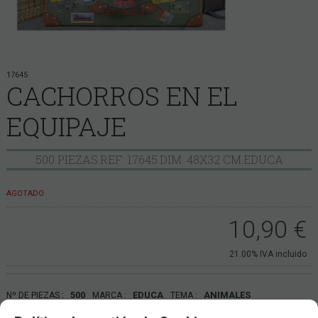
17645
CACHORROS EN EL
EQUIPAJE
500 PIEZAS.REF: 17645.DIM: 48X32 CM.EDUCA
AGOTADO
10,90
€
21.00%
IVA incluido
500
EDUCA
ANIMALES
Nº DE PIEZAS
MARCA
TEMA
49x36.EDUCA
DIMENSIONES