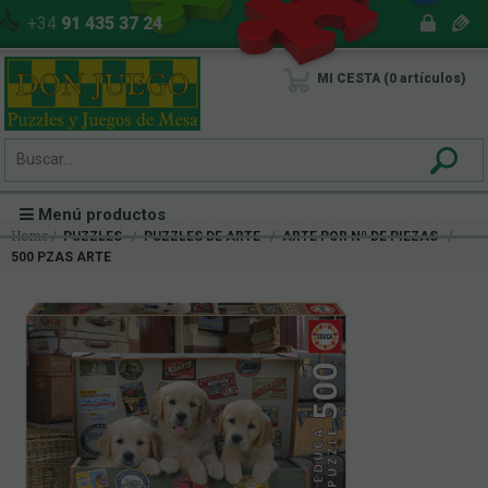
+34
91 435 37 24
MI CESTA
0
artículos
Menú productos
Home
PUZZLES
PUZZLES DE ARTE
ARTE POR Nº DE PIEZAS
500 PZAS ARTE