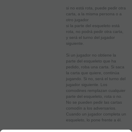
si no está rota, puede pedir otra
carta, a la misma persona o a
otro jugador
si la parte del esqueleto está
rota, no podrá pedir otra carta,
y será el turno del jugador
siguiente.
Si un jugador no obtiene la
parte del esqueleto que ha
pedido, roba una carta. Si saca
la carta que quiere, continúa
jugando. Si no, será el turno del
jugador siguiente. Los
comodines remplazan cualquier
parte del esqueleto, rota o no.
No se pueden pedir las cartas
comodín a los adversarios.
Cuando un jugador completa un
esqueleto, lo pone frente a él.
Ganará la partida el jugador