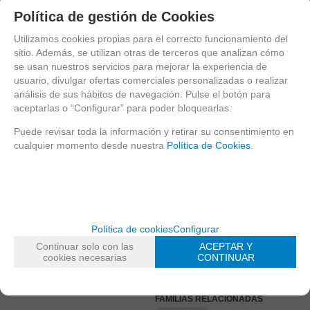
que consiga 2 esqueletos no
Política de gestión de Cookies
rotos o un esqueleto roto.
Utilizamos cookies propias para el correcto funcionamiento del
sitio. Además, se utilizan otras de terceros que analizan cómo
EN STOCK
Entrega 24/48 h
se usan nuestros servicios para mejorar la experiencia de
usuario, divulgar ofertas comerciales personalizadas o realizar
18,50
€
análisis de sus hábitos de navegación. Pulse el botón para
21.00%
IVA incluido
aceptarlas o “Configurar” para poder bloquearlas.
Puede revisar toda la información y retirar su consentimiento en
-
+
cualquier momento desde nuestra
Política de Cookies
.
unidades
AÑADIR A CESTA
EDAD
6+
Política de cookies
Configurar
Nº DE JUGADORES
Continuar solo con las
ACEPTAR Y
2 a 4
cookies necesarias
CONTINUAR
TIPO DE JUEGO
JUEGOS DIDÁCTICOS
FAMILIAS RELACIONADAS