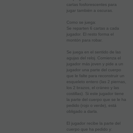
cartas fosforescentes para
jugar también a oscuras.
Como se juega:
Se reparten 6 cartas a cada
jugador. El resto forma el
montón para robar.
Se juega en el sentido de las
agujas del reloj. Comienza el
jugador más joven y pide a un
jugador una parte del cuerpo
que le falte para reconstruir un
esqueleto entero (las 2 piernas,
los 2 brazos, el cráneo y las
costillas). Si este jugador tiene
la parte del cuerpo que se le ha
pedido (rojo o verde), está
obligado a darla.
El jugador recibe la parte del
cuerpo que ha pedido y: