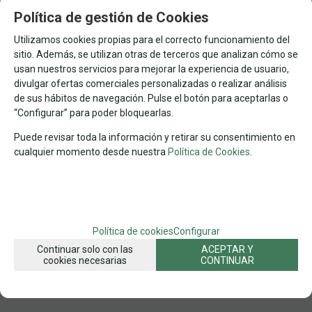
MENOS DE 500
RAVENSBURGER
Nº DE PIEZAS
MARCA
TEMA
Política de gestión de Cookies
COMICS Y DIBUJOS
TRIDIMENSIONALES
SERIES ESPECIALES
Utilizamos cookies propias para el correcto funcionamiento del
FAMILIAS RELACIONADAS
sitio. Además, se utilizan otras de terceros que analizan cómo se
PUZZLES POR MARCAS
PUZZLES POR Nº DE PIEZAS
usan nuestros servicios para mejorar la experiencia de usuario,
divulgar ofertas comerciales personalizadas o realizar análisis
PUZZLES ESPECIALES
PUZZLES INFANTILES
de sus hábitos de navegación. Pulse el botón para aceptarlas o
RAVENSBURGER
MENOS DE 500 PZAS
TRIDIMENSIONALES
“Configurar” para poder bloquearlas.
PUZZLES TRIDIMENSIONALES
PUZZLES
Puede revisar toda la información y retirar su consentimiento en
cualquier momento desde nuestra
Política de Cookies
.
FECHA DE LANZAMIENTO
Jueves, 9 Noviembre 2017
SOLICITAR MÁS INFO
RECOMENDAR
Política de cookies
Configurar
Continuar solo con las
ACEPTAR Y
cookies necesarias
CONTINUAR