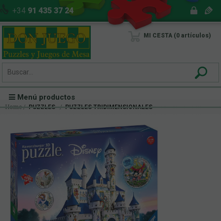
+34
91 435 37 24
MI CESTA
0
artículos
Menú productos
Home
PUZZLES
PUZZLES TRIDIMENSIONALES