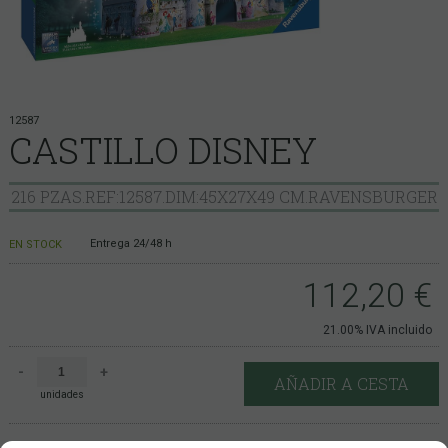
12587
CASTILLO DISNEY
216 PZAS.REF:12587.DIM:45X27X49 CM.RAVENSBURGER
Entrega 24/48 h
EN STOCK
112,20
€
21.00%
IVA incluido
-
+
AÑADIR A CESTA
unidades