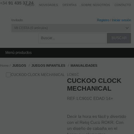
+34
91 435 37 24
INICIO
NOVEDADES
OFERTAS
SOBRE NOSOTROS
CONTACTO
Invitado
Registro
/
Iniciar sesión
MI CESTA
0
artículos
Menú productos
Home
JUEGOS
JUEGOS INFANTILES
MANUALIDADES
LC901C
CUCKOO CLOCK
MECHANICAL
REF:LC901C EDAD:14+
Decir la hora es fácil y divertido
con el Reloj Cucú ROKR. Con
un diseño de cabaña en el