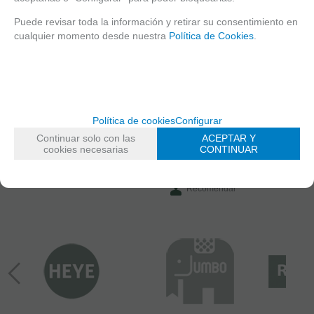
JUEGOS EN SOLITARIO
Puede revisar toda la información y retirar su consentimiento en
JUEGOS INFANTILES
cualquier momento desde nuestra
Política de Cookies
.
MANUALIDADES
MANUALIDADES
FECHA DE LANZAMIENTO
Martes, 14 Octubre 2025
Política de cookies
Configurar
Continuar solo con las
ACEPTAR Y
cookies necesarias
CONTINUAR
Solicitar más
info
Recomendar