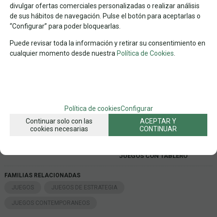
divulgar ofertas comerciales personalizadas o realizar análisis
misteriosa isla de Catán está a punto de empezar.
de sus hábitos de navegación. Pulse el botón para aceptarlas o
“Configurar” para poder bloquearlas.
Puede revisar toda la información y retirar su consentimiento en
Entrega 24/48 h
EN STOCK
cualquier momento desde nuestra
Política de Cookies
.
19,20
€
21.00%
IVA incluido
-
+
Política de cookies
Configurar
AÑADIR A CESTA
unidades
Continuar solo con las
ACEPTAR Y
cookies necesarias
CONTINUAR
12+
1 A 6
EDAD
Nº DE JUGADORES
TIPO DE JUEGO
JUEGOS CON TABLERO
FAMILIAS RELACIONADAS
JUEGOS
JUEGOS DE ESTRATEGIA
JUEGOS CONTEMPORANEOS