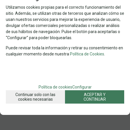
Utilizamos cookies propias para el correcto funcionamiento del
sitio. Además, se utilizan otras de terceros que analizan cómo se
1000
CHERRY PAZZI
COCINA
Nº DE PIEZAS
MARCA
TEMA
usan nuestros servicios para mejorar la experiencia de usuario,
divulgar ofertas comerciales personalizadas o realizar análisis
FAMILIAS RELACIONADAS
de sus hábitos de navegación. Pulse el botón para aceptarlas o
PUZZLES POR Nº DE PIEZAS
1.000 PZAS
PUZZLES
“Configurar” para poder bloquearlas.
FECHA DE LANZAMIENTO
Puede revisar toda la información y retirar su consentimiento en
Miércoles, 13 Mayo 2026
cualquier momento desde nuestra
Política de Cookies
.
SOLICITAR MÁS INFO
RECOMENDAR
Política de cookies
Configurar
Continuar solo con las
ACEPTAR Y
cookies necesarias
CONTINUAR