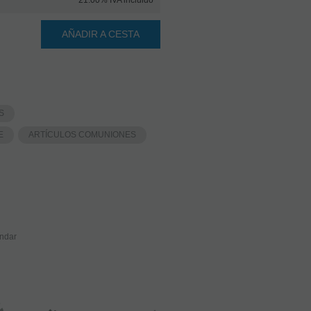
21.00%
IVA incluido
AÑADIR A CESTA
S
E
ARTÍCULOS COMUNIONES
ndar