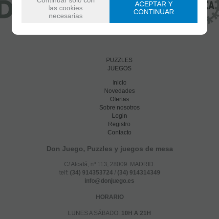
ACEPTAR Y
las cookies
CONTINUAR
necesarias
PUZZLES
JUEGOS
Inicio
Novedades
Ofertas
Sobre nosotros
Login
Registro
Contacto
Don Juego, Puzzles y juegos de mesa
C/ Alcalá, nº 113, 28009. MADRID.
telf:
(34) 914353724
/
(34) 914314349
info@donjuego.es
HORARIO
LUNES A SÁBADO:
10H A 21H