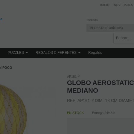
INICIO
NOVEDADES
Invitado
MI CESTA
0
artículos
PUZZLES
REGALOS DIFERENTES
Regalos
N POCO
AP161-Y
GLOBO AEROSTATIC
MEDIANO
REF: AP161-Y.DIM: 18 CM DIAME
EN STOCK
Entrega 24/48 h