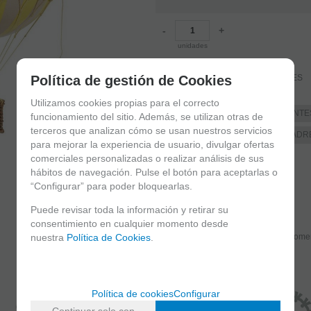
-
+
unidades
CAJAS DE MUSICA
Política de gestión de Cookies
GLOBOS AEROSTÁTICOS Y MÓVILES
FAMILIAS RELACIONADAS
Utilizamos cookies propias para el correcto
OTROS
REGALOS DIFERENTE
funcionamiento del sitio. Además, se utilizan otras de
terceros que analizan cómo se usan nuestros servicios
ARTÍCULOS PARA EL DÍA DEL PADR
para mejorar la experiencia de usuario, divulgar ofertas
DE TODO UN POCO
comerciales personalizadas o realizar análisis de sus
hábitos de navegación. Pulse el botón para aceptarlas o
FECHA DE LANZAMIENTO
“Configurar” para poder bloquearlas.
Jueves, 9 Noviembre 2017
Puede revisar toda la información y retirar su
consentimiento en cualquier momento desde
nuestra
Política de Cookies
.
Solicitar más info
Recome
Política de cookies
Configurar
Continuar solo con