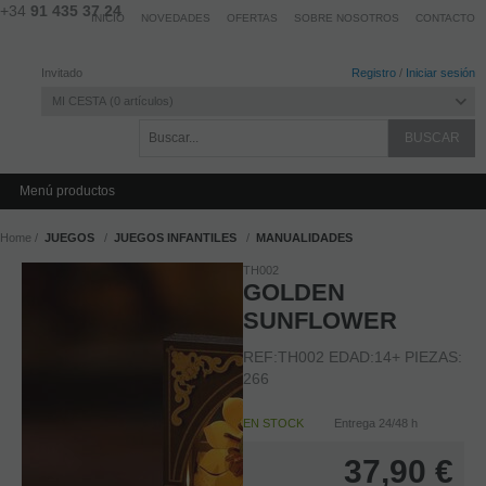
+34
91 435 37 24
INICIO
NOVEDADES
OFERTAS
SOBRE NOSOTROS
CONTACTO
Invitado
Registro
/
Iniciar sesión
MI CESTA
0
artículos
Menú productos
Home
JUEGOS
JUEGOS INFANTILES
MANUALIDADES
TH002
GOLDEN
SUNFLOWER
REF:TH002 EDAD:14+ PIEZAS:
266
EN STOCK
Entrega 24/48 h
37,90
€