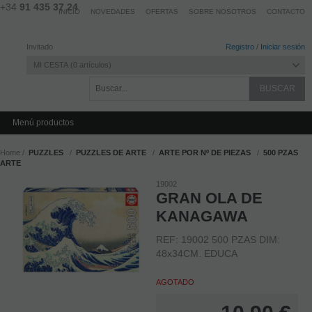
+34
91 435 37 24
INICIO
NOVEDADES
OFERTAS
SOBRE NOSOTROS
CONTACTO
Invitado
Registro
/
Iniciar sesión
MI CESTA
0
artículos
Menú productos
Home
PUZZLES
PUZZLES DE ARTE
ARTE POR Nº DE PIEZAS
500 PZAS
ARTE
19002
GRAN OLA DE
KANAGAWA
REF: 19002 500 PZAS DIM:
48x34CM. EDUCA
AGOTADO