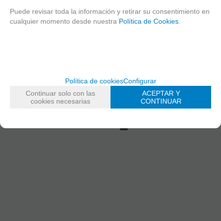
AUTORES Y COLECCIONES
Puede revisar toda la información y retirar su consentimiento en
VARIOS AUTORES
cualquier momento desde nuestra
Política de Cookies
.
500 PZAS ARTE
PUZZLES
FECHA DE LANZAMIENTO
Martes, 9 Febrero 2021
Política de cookies
Configurar
Continuar solo con las
ACEPTAR Y
cookies necesarias
CONTINUAR
Solicitar más info
Recomendar