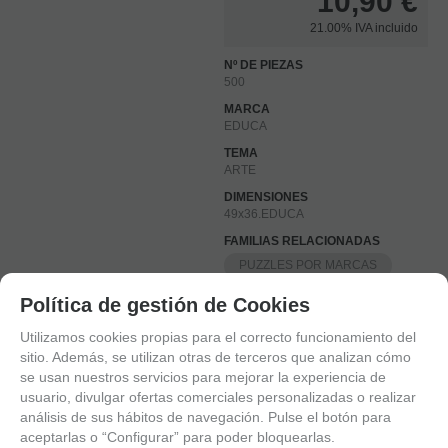
10,90
€
21.00%
IVA incluido
Nº DE PIEZAS
500
MARCA
EDUCA
TEMA
ARTE
DIMENSIONES
49x36.EDUCA
FAMILIAS RELACIONADAS
PUZZLES POR MARCAS
PUZZLES POR Nº DE PIEZAS
Política de gestión de Cookies
PUZZLES DE ARTE
Utilizamos cookies propias para el correcto funcionamiento del
sitio. Además, se utilizan otras de terceros que analizan cómo
EDUCA
500 PZAS
se usan nuestros servicios para mejorar la experiencia de
AUTORES
usuario, divulgar ofertas comerciales personalizadas o realizar
análisis de sus hábitos de navegación. Pulse el botón para
ARTE POR Nº DE PIEZAS
aceptarlas o “Configurar” para poder bloquearlas.