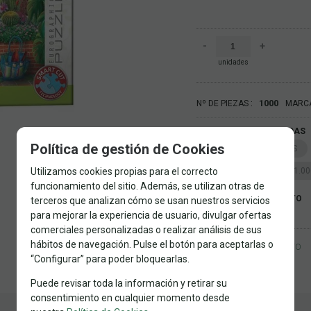
-
+
unidades
1000
Nº DE PIEZAS
MARC
FAMILIAS RELACIONADAS
Política de gestión de Cookies
PUZZLES POR MARCAS
EUROGRAPHICS
1.0
Utilizamos cookies propias para el correcto
funcionamiento del sitio. Además, se utilizan otras de
FECHA DE LANZAMIENTO
terceros que analizan cómo se usan nuestros servicios
Martes, 22 Abril 2025
para mejorar la experiencia de usuario, divulgar ofertas
comerciales personalizadas o realizar análisis de sus
hábitos de navegación. Pulse el botón para aceptarlas o
SOLICITAR MÁS INFO
“Configurar” para poder bloquearlas.
Puede revisar toda la información y retirar su
consentimiento en cualquier momento desde