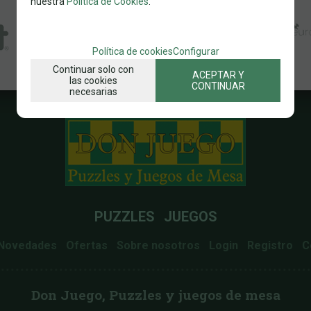
nuestra
Política de Cookies
.
Política de cookies
Configurar
Continuar solo con
ACEPTAR Y
las cookies
CONTINUAR
necesarias
PUZZLES
JUEGOS
Novedades
Ofertas
Sobre nosotros
Login
Registro
C
Don Juego, Puzzles y juegos de mesa