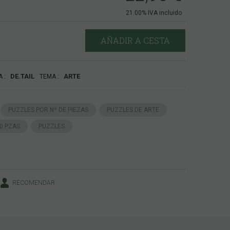
21.00%
IVA incluido
AÑADIR A CESTA
DE.TAIL
ARTE
A
TEMA
PUZZLES POR Nº DE PIEZAS
PUZZLES DE ARTE
00 PZAS
PUZZLES
RECOMENDAR