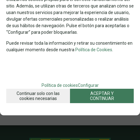
JUEGOS DE INGENIO Y ROMPECABEZAS
sitio. Además, se utilizan otras de terceros que analizan cómo se
usan nuestros servicios para mejorar la experiencia de usuario,
FAMILIAS RELACIONADAS
divulgar ofertas comerciales personalizadas o realizar análisis
JUEGOS
JUEGOS EN SOLITARIO
JUEGOS DE INGENIO
de sus hábitos de navegación. Pulse el botón para aceptarlas o
“Configurar” para poder bloquearlas.
FECHA DE LANZAMIENTO
Lunes, 29 Septiembre 2025
Puede revisar toda la información y retirar su consentimiento en
cualquier momento desde nuestra
Política de Cookies
.
SOLICITAR MÁS INFO
RECOMENDAR
Política de cookies
Configurar
Continuar solo con las
ACEPTAR Y
cookies necesarias
CONTINUAR