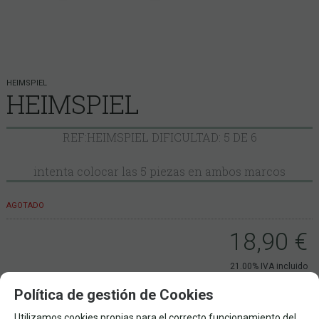
HEIMSPIEL
HEIMSPIEL
REF:HEIMSPIEL DIFICULTAD: 5 DE 6
intenta colocar las 5 piezas en ambos marcos
AGOTADO
18,90
€
21.00%
IVA incluido
Política de gestión de Cookies
8+
1
EDAD
Nº DE JUGADORES
TIPO DE JUEGO
Utilizamos cookies propias para el correcto funcionamiento del