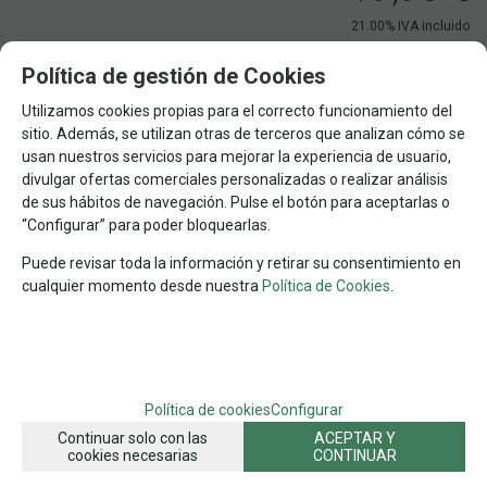
21.00%
IVA incluido
-
+
Política de gestión de Cookies
AÑADIR A CESTA
unidades
Utilizamos cookies propias para el correcto funcionamiento del
sitio. Además, se utilizan otras de terceros que analizan cómo se
usan nuestros servicios para mejorar la experiencia de usuario,
+6
1
ESTRATEGIA
EDAD
Nº DE JUGADORES
TIPO DE JUEGO
divulgar ofertas comerciales personalizadas o realizar análisis
de sus hábitos de navegación. Pulse el botón para aceptarlas o
FAMILIAS RELACIONADAS
“Configurar” para poder bloquearlas.
JUEGOS
JUEGOS EN SOLITARIO
Puede revisar toda la información y retirar su consentimiento en
JUEGOS DE HABILIDAD Y DESTREZA
JUEGOS DE INTERIOR
cualquier momento desde nuestra
Política de Cookies
.
JUEGOS DE EXTERIOR
FECHA DE LANZAMIENTO
Jueves, 21 Mayo 2026
Política de cookies
Configurar
SOLICITAR MÁS INFO
RECOMENDAR
Continuar solo con las
ACEPTAR Y
cookies necesarias
CONTINUAR