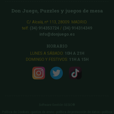
Don Juego, Puzzles y juegos de mesa
C/ Alcalá, nº 113, 28009. MADRID.
telf:
(34) 914353724
/
(34) 914314349
info@donjuego.es
HORARIO
LUNES A SÁBADO:
10H A 21H
DOMINGO Y FESTIVOS:
11H A 15H
Software Gestión
GESIO®
Política de Cookies
-
gastos de envio
-
política de protección de datos
-
política