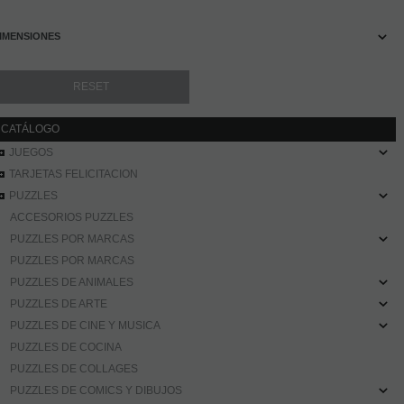
IMENSIONES
CATÁLOGO
JUEGOS
TARJETAS FELICITACION
PUZZLES
ACCESORIOS PUZZLES
PUZZLES POR MARCAS
PUZZLES POR MARCAS
PUZZLES DE ANIMALES
PUZZLES DE ARTE
PUZZLES DE CINE Y MUSICA
PUZZLES DE COCINA
PUZZLES DE COLLAGES
PUZZLES DE COMICS Y DIBUJOS