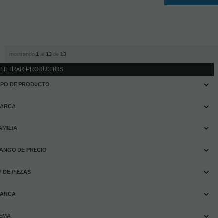
mostrando
1
al
13
de
13
FILTRAR PRODUCTOS
IPO DE PRODUCTO
ARCA
AMILIA
ANGO DE PRECIO
º DE PIEZAS
ARCA
EMA