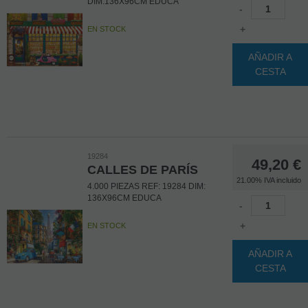
DIM:136X96CM EDUCA
-
+
EN STOCK
AÑADIR A
CESTA
19284
49,20
€
CALLES DE PARÍS
21.00%
IVA incluido
4.000 PIEZAS REF: 19284 DIM:
136X96CM EDUCA
-
+
EN STOCK
AÑADIR A
CESTA