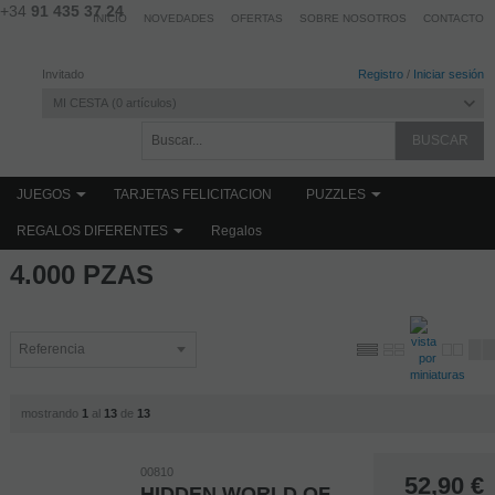
+34
91 435 37 24
INICIO
NOVEDADES
OFERTAS
SOBRE NOSOTROS
CONTACTO
Invitado
Registro
/
Iniciar sesión
MI CESTA
0
artículos
JUEGOS
TARJETAS FELICITACION
PUZZLES
REGALOS DIFERENTES
Regalos
Home
PUZZLES
PUZZLES POR Nº DE PIEZAS
4.000 PZAS
4.000 PZAS
mostrando
1
al
13
de
13
00810
52,90
€
HIDDEN WORLD OF