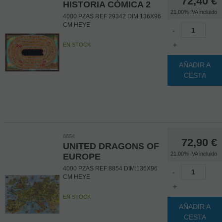
72,40
€
HISTORIA CÓMICA 2
21.00%
IVA incluido
4000 PZAS REF:29342 DIM:136X96
CM HEYE
-
+
EN STOCK
AÑADIR A
CESTA
8854
72,90
€
UNITED DRAGONS OF
21.00%
IVA incluido
EUROPE
4000 PZAS REF:8854 DIM:136X96
-
CM HEYE
+
EN STOCK
AÑADIR A
CESTA