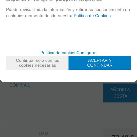
AÑADIR A
CESTA
Puede revisar toda la información y retirar su consentimiento en
cualquier momento desde nuestra
Política de Cookies
.
29341
72,90
€
HISTORIA CÓMICA 1
Política de cookies
Configurar
21.00%
IVA incluido
4000 PZAS REF:29341 DIM:136X96
Continuar solo con las
ACEPTAR Y
cookies necesarias
CONTINUAR
CM HEYE
-
+
EN STOCK
AÑADIR A
CESTA
29342