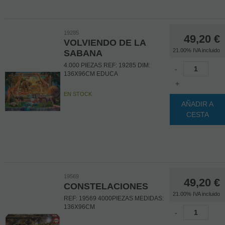
19285
49,20
€
VOLVIENDO DE LA
21.00%
IVA incluido
SABANA
4.000 PIEZAS REF: 19285 DIM:
-
136X96CM EDUCA
+
EN STOCK
AÑADIR A
CESTA
19569
49,20
€
CONSTELACIONES
21.00%
IVA incluido
REF: 19569 4000PIEZAS MEDIDAS:
136X96CM
-