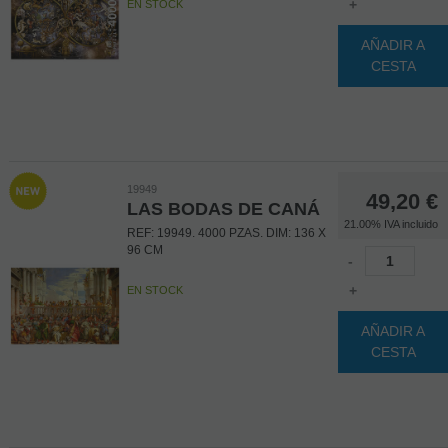
+
EN STOCK
AÑADIR A
CESTA
19949
49,20
€
LAS BODAS DE CANÁ
21.00%
IVA incluido
REF: 19949. 4000 PZAS. DIM: 136 X
96 CM
-
+
EN STOCK
AÑADIR A
CESTA