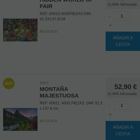
21.00%
IVA incluido
FAIR
REF: 00810 4000PIEZAS DIM:
-
91.5X137.8CM
+
EN STOCK
AÑADIR A
CESTA
00811
52,90
€
MONTAÑA
21.00%
IVA incluido
MAJESTUOSA
REF: 00811. 4000 PIEZAS. DIM: 91.5
-
x 137.8 cm
+
EN STOCK
AÑADIR A
CESTA