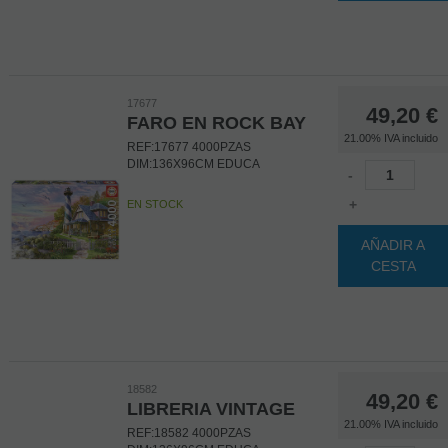
17677
49,20
€
FARO EN ROCK BAY
21.00%
IVA incluido
REF:17677 4000PZAS
DIM:136X96CM EDUCA
-
+
EN STOCK
AÑADIR A
CESTA
18582
49,20
€
LIBRERIA VINTAGE
21.00%
IVA incluido
REF:18582 4000PZAS