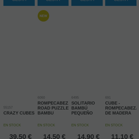
6060
6495
691
ROMPECABEZAS
SOLITARIO
CUBE -
55157
ROAD PUZZLE
BAMBÚ
ROMPECABEZA
CRAZY CUBES
BAMBU
PEQUEÑO
DE MADERA
EN STOCK
EN STOCK
EN STOCK
EN STOCK
39,50
€
14,50
€
14,90
€
11,10
€