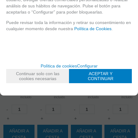
análisis de sus hábitos de navegación. Pulse el botón para
aceptarlas o “Configurar” para poder bloquearlas.
Puede revisar toda la información y retirar su consentimiento en
cualquier momento desde nuestra
Política de Cookies
.
ZELDAMS
ZELDAHC
EUREKA:
EUREKA:
515098
CAST ZELDA
CAST ZELDA
5187
EUREKA:
MASTER
HYRULE
TETRIS -
CAST RIPPLE
SWORD
CREST
MINIATURA
Política de cookies
Configurar
Continuar solo con las
ACEPTAR Y
EN STOCK
EN STOCK
EN STOCK
EN STOCK
cookies necesarias
CONTINUAR
18,90
€
35,90
€
35,90
€
12,60
€
21.00%
IVA
21.00%
IVA
21.00%
IVA
21.00%
IVA
incluido
incluido
incluido
incluido
-
-
-
-
+
+
+
+
AÑADIR A
AÑADIR A
AÑADIR A
AÑADIR A
CESTA
CESTA
CESTA
CESTA