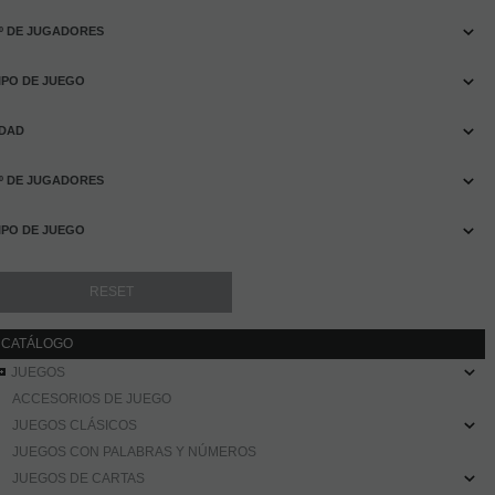
º DE JUGADORES
IPO DE JUEGO
DAD
º DE JUGADORES
IPO DE JUEGO
CATÁLOGO
JUEGOS
ACCESORIOS DE JUEGO
JUEGOS CLÁSICOS
JUEGOS CON PALABRAS Y NÚMEROS
JUEGOS DE CARTAS