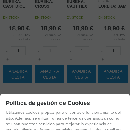
EUREKA:
EUREKA:
EUREKA:
515046
CAST DICE
CROSS
CAST HEX
EUREKA: JAM
EN STOCK
EN STOCK
EN STOCK
EN STOCK
18,90
€
18,90
€
18,90
€
18,90
€
21.00%
IVA
21.00%
IVA
21.00%
IVA
21.00%
IVA
incluido
incluido
incluido
incluido
-
-
-
-
+
+
+
+
AÑADIR A
AÑADIR A
AÑADIR A
AÑADIR A
CESTA
CESTA
CESTA
CESTA
Política de gestión de Cookies
Utilizamos cookies propias para el correcto funcionamiento del
sitio. Además, se utilizan otras de terceros que analizan cómo
se usan nuestros servicios para mejorar la experiencia de
usuario, divulgar ofertas comerciales personalizadas o realizar