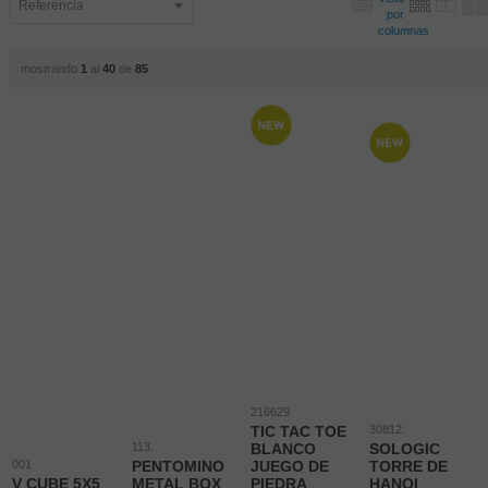
mostrando
1
al
40
de
85
216629
TIC TAC TOE
30812.
113.
BLANCO
SOLOGIC
001
PENTOMINO
JUEGO DE
TORRE DE
V CUBE 5X5
METAL BOX
PIEDRA
HANOI