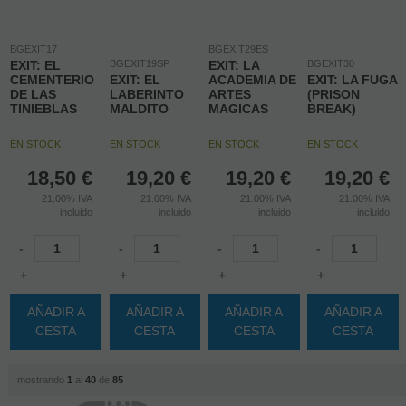
BGEXIT17
BGEXIT29ES
EXIT: EL
BGEXIT19SP
EXIT: LA
BGEXIT30
CEMENTERIO
EXIT: EL
ACADEMIA DE
EXIT: LA FUGA
DE LAS
LABERINTO
ARTES
(PRISON
TINIEBLAS
MALDITO
MAGICAS
BREAK)
EN STOCK
EN STOCK
EN STOCK
EN STOCK
18,50
€
19,20
€
19,20
€
19,20
€
21.00%
IVA
21.00%
IVA
21.00%
IVA
21.00%
IVA
incluido
incluido
incluido
incluido
-
-
-
-
+
+
+
+
AÑADIR A
AÑADIR A
AÑADIR A
AÑADIR A
CESTA
CESTA
CESTA
CESTA
mostrando
1
al
40
de
85