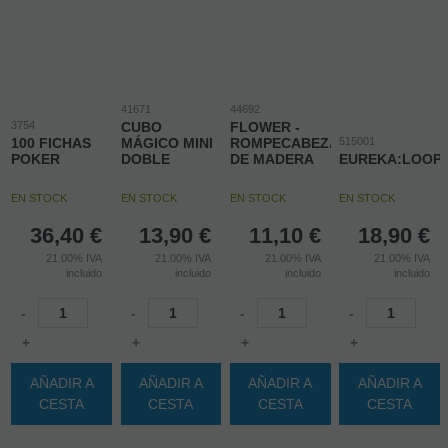
41671
44692
3754
CUBO
FLOWER -
100 FICHAS
MÁGICO MINI
ROMPECABEZAS
515001
POKER
DOBLE
DE MADERA
EUREKA:LOOP
EN STOCK
EN STOCK
EN STOCK
EN STOCK
36,40
€
13,90
€
11,10
€
18,90
€
21.00%
IVA
21.00%
IVA
21.00%
IVA
21.00%
IVA
incluido
incluido
incluido
incluido
-
-
-
-
+
+
+
+
AÑADIR A
AÑADIR A
AÑADIR A
AÑADIR A
CESTA
CESTA
CESTA
CESTA