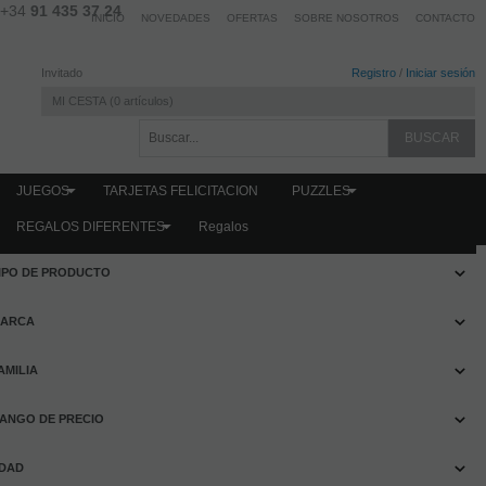
+34
91 435 37 24
INICIO
NOVEDADES
OFERTAS
SOBRE NOSOTROS
CONTACTO
Invitado
Registro
/
Iniciar sesión
MI CESTA
0
artículos
JUEGOS
TARJETAS FELICITACION
PUZZLES
REGALOS DIFERENTES
Regalos
FILTRAR PRODUCTOS
IPO DE PRODUCTO
ARCA
AMILIA
ANGO DE PRECIO
DAD