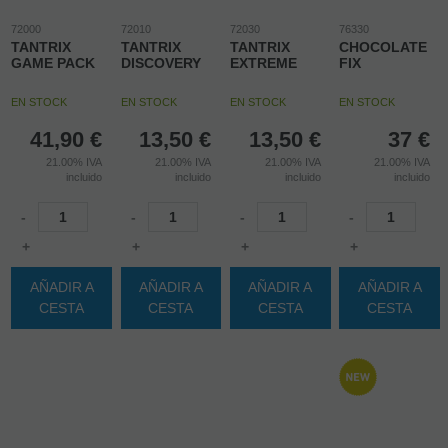
72000
72010
72030
76330
TANTRIX
TANTRIX
TANTRIX
CHOCOLATE
GAME PACK
DISCOVERY
EXTREME
FIX
EN STOCK
EN STOCK
EN STOCK
EN STOCK
41,90
€
13,50
€
13,50
€
37
€
21.00%
IVA
21.00%
IVA
21.00%
IVA
21.00%
IVA
incluido
incluido
incluido
incluido
-
-
-
-
+
+
+
+
AÑADIR A
AÑADIR A
AÑADIR A
AÑADIR A
CESTA
CESTA
CESTA
CESTA