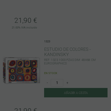
21,90
€
21.00%
IVA incluido
1323
ESTUDIO DE COLORES -
KANDINSKY
REF: 1323 1000 PZAS DIM: 48X68 CM
EUROGRAPHICS
EN STOCK
-
+
AÑADIR A CESTA
21,90
€