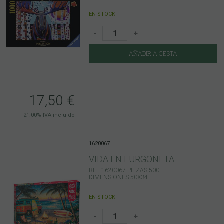
EN STOCK
-
+
AÑADIR A CESTA
17,50
€
21.00%
IVA incluido
1620067
VIDA EN FURGONETA
REF:1620067 PIEZAS:500
DIMENSIONES:50X34
EN STOCK
-
+