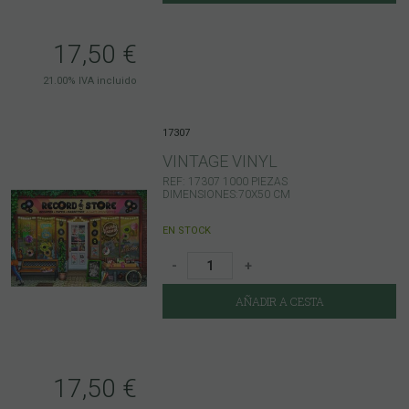
17,50
€
21.00%
IVA incluido
17307
VINTAGE VINYL
REF: 17307 1000 PIEZAS
DIMENSIONES:70X50 CM
EN STOCK
-
+
AÑADIR A CESTA
17,50
€