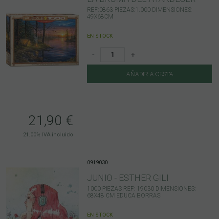
REF:0863 PIEZAS:1.000 DIMENSIONES:
49X68CM
EN STOCK
-
+
AÑADIR A CESTA
21,90
€
21.00%
IVA incluido
0919030
JUNIO - ESTHER GILI
1000 PIEZAS REF: 19030 DIMENSIONES:
68X48 CM EDUCA BORRAS
EN STOCK