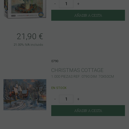
-
+
AÑADIR A CESTA
21,90
€
21.00%
IVA incluido
0790
CHRISTMAS COTTAGE
1.000 PIEZAS REF: 0790 DIM: 70X50CM
EN STOCK
-
+
AÑADIR A CESTA