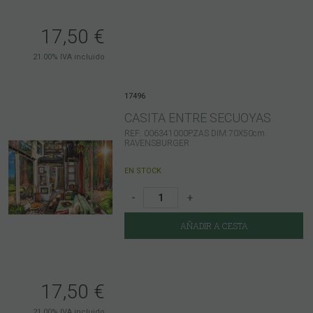
17,50
€
21.00%
IVA incluido
17496
CASITA ENTRE SECUOYAS
REF: 006341000PZAS DIM:70X50cm.
RAVENSBURGER
EN STOCK
-
+
AÑADIR A CESTA
17,50
€
21.00%
IVA incluido