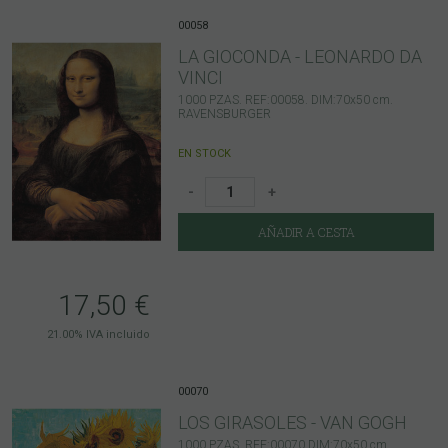
00058
LA GIOCONDA - LEONARDO DA
VINCI
1000 PZAS. REF:00058. DIM:70x50 cm.
RAVENSBURGER
EN STOCK
-
+
AÑADIR A CESTA
17,50
€
21.00%
IVA incluido
00070
LOS GIRASOLES - VAN GOGH
1000 PZAS. REF:00070 DIM:70x50 cm.