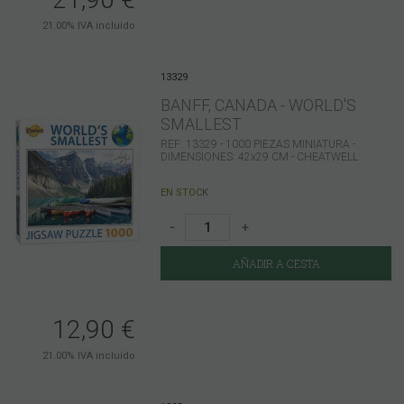
21.00%
IVA incluido
13329
BANFF, CANADA - WORLD'S
SMALLEST
REF: 13329 - 1000 PIEZAS MINIATURA -
DIMENSIONES: 42x29 CM - CHEATWELL
EN STOCK
-
+
AÑADIR A CESTA
12,90
€
21.00%
IVA incluido