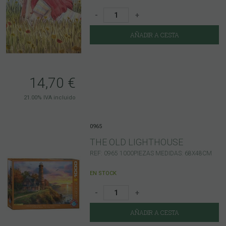
-
+
AÑADIR A CESTA
14,70
€
21.00%
IVA incluido
0965
THE OLD LIGHTHOUSE
REF: 0965 1000PIEZAS MEDIDAS: 68X48CM
EN STOCK
-
+
AÑADIR A CESTA