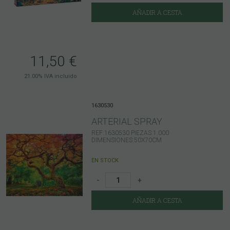
AÑADIR A CESTA
11,50
€
21.00%
IVA incluido
1630530
ARTERIAL SPRAY
REF:1630530 PIEZAS:1.000
DIMENSIONES:50X70CM
EN STOCK
-
+
AÑADIR A CESTA