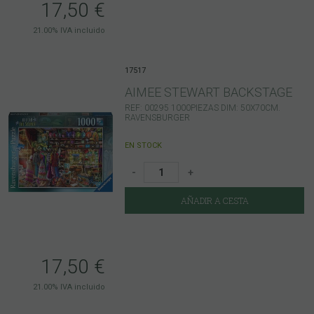
17,50
€
21.00%
IVA incluido
17517
AIMEE STEWART BACKSTAGE
REF: 00295 1000PIEZAS DIM: 50X70CM.
RAVENSBURGER
EN STOCK
-
+
AÑADIR A CESTA
17,50
€
21.00%
IVA incluido