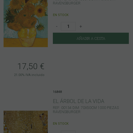
RAVENSBURGER
EN STOCK
-
+
AÑADIR A CESTA
17,50
€
21.00%
IVA incluido
16848
EL ÁRBOL DE LA VIDA
REF: 00134 DIM: 70X50CM 1000 PIEZAS
RAVENSBURGER
EN STOCK