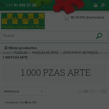
+34
91 435 37 24
MI CESTA
0
artículos
Menú productos
Home
PUZZLES
PUZZLES DE ARTE
ARTE POR Nº DE PIEZAS
1.000 PZAS ARTE
1.000 PZAS ARTE
mostrando
1
al
80
de
211