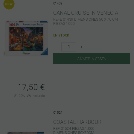
01439
CANAL CRUISE IN VENECIA
REFE 01439 DIMENSIONES 50 X 70 CM
PIEZAS 1000
EN STOCK
-
+
AÑADIR A CESTA
17,50
€
21.00%
IVA incluido
01524
COASTAL HARBOUR
REF:01524 PIEZAS:1.000
DIMENSIONES:50X70CM