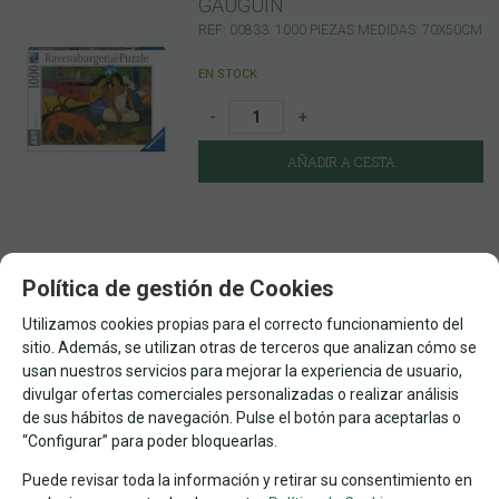
GAUGUIN
REF: 00833. 1000 PIEZAS MEDIDAS: 70X50CM
EN STOCK
-
+
AÑADIR A CESTA
17,50
€
Política de gestión de Cookies
21.00%
IVA incluido
Utilizamos cookies propias para el correcto funcionamiento del
sitio. Además, se utilizan otras de terceros que analizan cómo se
usan nuestros servicios para mejorar la experiencia de usuario,
00884
divulgar ofertas comerciales personalizadas o realizar análisis
AMSTERDAM
de sus hábitos de navegación. Pulse el botón para aceptarlas o
REF: 00884. 1000 PZAS. DIM: 50 X 70 CM
“Configurar” para poder bloquearlas.
Puede revisar toda la información y retirar su consentimiento en
EN STOCK