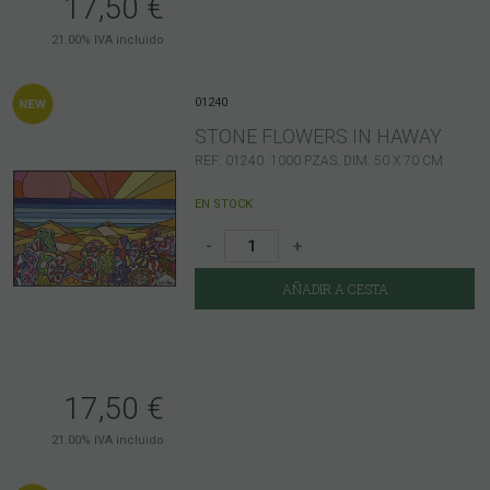
17,50
€
21.00%
IVA incluido
01240
STONE FLOWERS IN HAWAY
REF: 01240. 1000 PZAS. DIM: 50 X 70 CM
EN STOCK
-
+
AÑADIR A CESTA
17,50
€
21.00%
IVA incluido