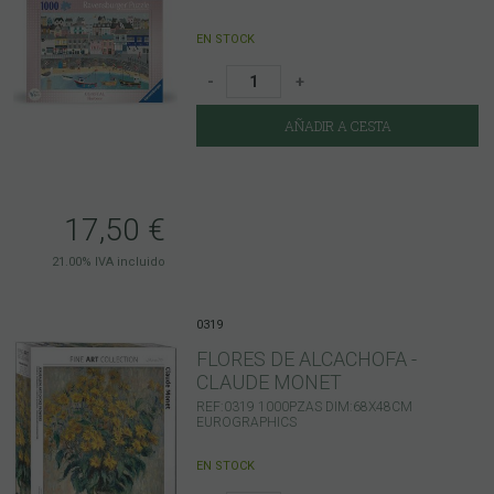
EN STOCK
-
+
AÑADIR A CESTA
17,50
€
21.00%
IVA incluido
0319
FLORES DE ALCACHOFA -
CLAUDE MONET
REF:0319 1000PZAS DIM:68X48CM
EUROGRAPHICS
EN STOCK