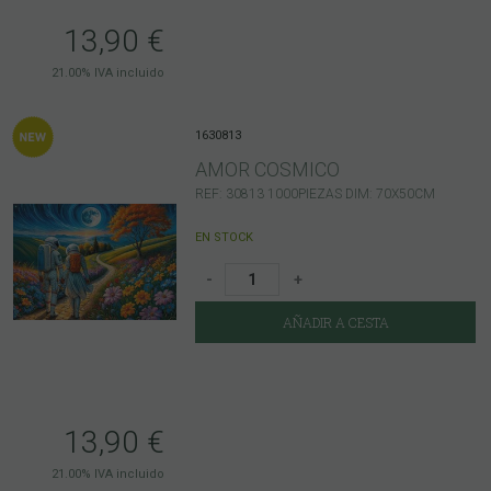
13,90
€
21.00%
IVA incluido
1630813
AMOR COSMICO
REF: 30813 1000PIEZAS DIM: 70X50CM
EN STOCK
-
+
AÑADIR A CESTA
13,90
€
21.00%
IVA incluido