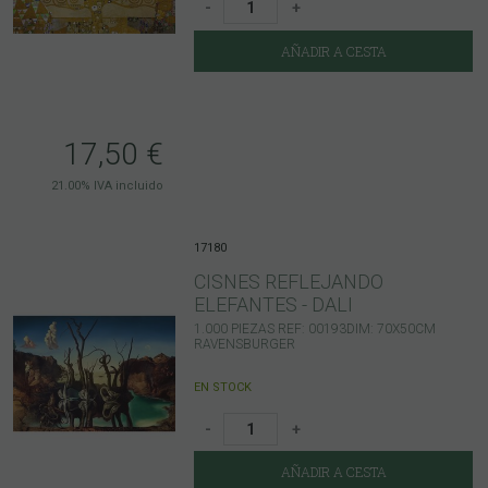
-
+
AÑADIR A CESTA
17,50
€
21.00%
IVA incluido
17180
CISNES REFLEJANDO
ELEFANTES - DALI
1.000 PIEZAS REF: 00193DIM: 70X50CM
RAVENSBURGER
EN STOCK
-
+
AÑADIR A CESTA