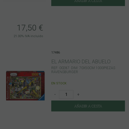
AÑADIR A CESTA
17,50
€
21.00%
IVA incluido
17486
EL ARMARIO DEL ABUELO
REF: 00287. DIM: 70X50CM 1000PIEZAS
RAVENSBURGER
EN STOCK
-
+
AÑADIR A CESTA