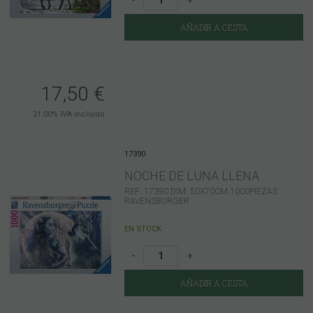
AÑADIR A CESTA
17,50
€
21.00%
IVA incluido
17390
NOCHE DE LUNA LLENA
REF: 17390 DIM: 50X70CM 1000PIEZAS
RAVENSBURGER
EN STOCK
-
+
AÑADIR A CESTA