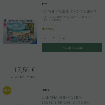
17321
LA COLECCION DE CONCHAS
REF: 17321 DIM: 50X70CM 1000PIEZAS
RAVENSBURGER
EN STOCK
-
+
AÑADIR A CESTA
17,50
€
21.00%
IVA incluido
00464
CABAÑA ROMANTICA
1000 PZAS. REF:00464. DIM:70x50 cm.