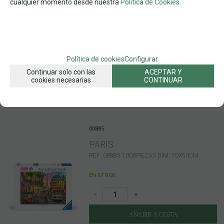
cualquier momento desde nuestra
Política de Cookies
.
-
+
AÑADIR A CESTA
Política de cookies
Configurar
Continuar solo con las
ACEPTAR Y
cookies necesarias
CONTINUAR
17,50
€
21.00%
IVA incluido
00885
PARIS
REF: 00885 1000PIEZAS DIM: 70X50CM
EN STOCK
-
+
AÑADIR A CESTA