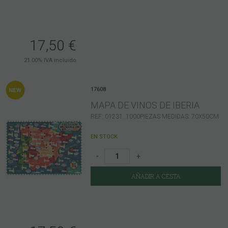
17,50
€
21.00%
IVA incluido
17608
MAPA DE VINOS DE IBERIA
REF: 01231. 1000PIEZAS MEDIDAS: 70X50CM
EN STOCK
-
+
AÑADIR A CESTA