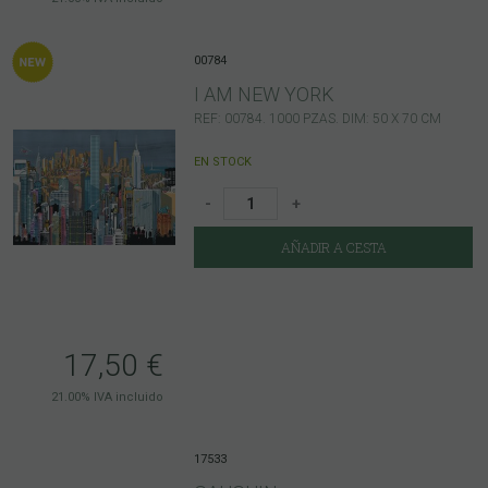
00784
I AM NEW YORK
REF: 00784. 1000 PZAS. DIM: 50 X 70 CM
EN STOCK
-
+
AÑADIR A CESTA
17,50
€
21.00%
IVA incluido
17533