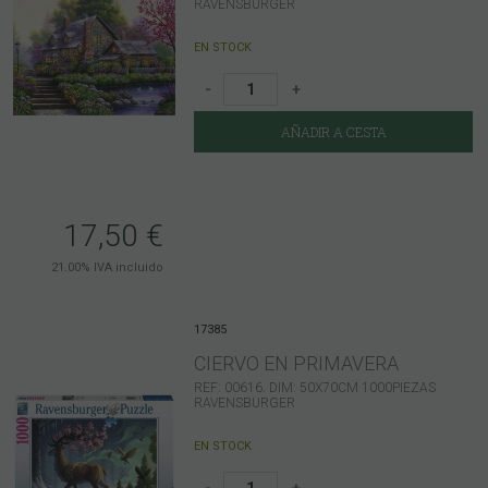
RAVENSBURGER
EN STOCK
-
+
AÑADIR A CESTA
17,50
€
21.00%
IVA incluido
17385
CIERVO EN PRIMAVERA
REF: 00616. DIM: 50X70CM 1000PIEZAS
RAVENSBURGER
EN STOCK
-
+