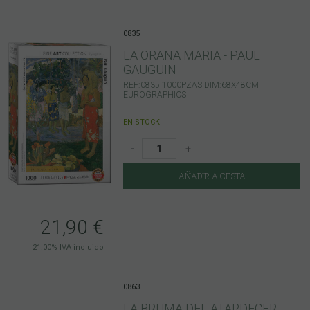
0835
LA ORANA MARIA - PAUL
GAUGUIN
REF:0835 1000PZAS DIM:68X48CM
EUROGRAPHICS
EN STOCK
-
+
AÑADIR A CESTA
21,90
€
21.00%
IVA incluido
0863
LA BRUMA DEL ATARDECER