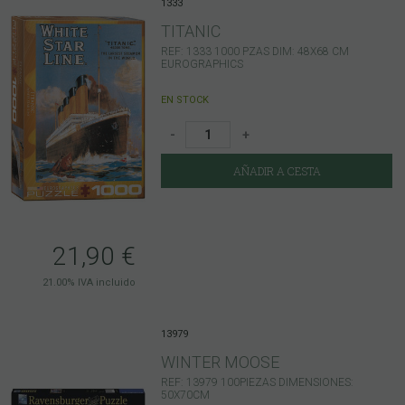
1333
TITANIC
REF: 1333 1000 PZAS DIM: 48X68 CM
EUROGRAPHICS
EN STOCK
-
+
AÑADIR A CESTA
21,90
€
21.00%
IVA incluido
13979
WINTER MOOSE
REF: 13979 100PIEZAS DIMENSIONES:
50X70CM