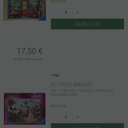
EN STOCK
-
+
AÑADIR A CESTA
17,50
€
21.00%
IVA incluido
17482
EL CIRCO MAGICO
REF: 17482 DIM: 70X50CM 1000PIEZAS
RAVENSBURGER
EN STOCK
-
+