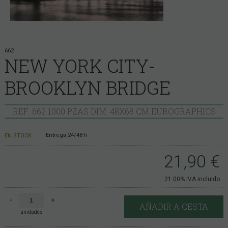
662
NEW YORK CITY-
BROOKLYN BRIDGE
REF: 662 1000 PZAS DIM: 48X68 CM EUROGRAPHICS
Entrega 24/48 h
EN STOCK
21,90
€
21.00%
IVA incluido
-
+
AÑADIR A CESTA
unidades