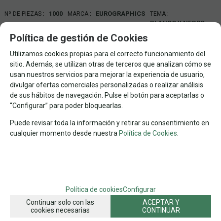
1000
EUROGRAPHICS
Nº DE PIEZAS
MARCA
TEMA
BLANCO Y NEGRO
48X68. EUROGRAPHICS
DIMENSIONES
Política de gestión de Cookies
FAMILIAS RELACIONADAS
Utilizamos cookies propias para el correcto funcionamiento del
sitio. Además, se utilizan otras de terceros que analizan cómo se
PUZZLES POR MARCAS
PUZZLES POR Nº DE PIEZAS
usan nuestros servicios para mejorar la experiencia de usuario,
PUZZLES DE PAISAJES
PUZZLES EN BLANCO Y NEGRO
divulgar ofertas comerciales personalizadas o realizar análisis
de sus hábitos de navegación. Pulse el botón para aceptarlas o
PUZZLES VARIAS CATEGORIAS
EUROGRAPHICS
“Configurar” para poder bloquearlas.
1.000 PZAS
LUGARES EMBLEMATICOS
PAISES
Puede revisar toda la información y retirar su consentimiento en
PAISAJES POR Nº DE PIEZAS
1.000 PZAS PAISAJES
cualquier momento desde nuestra
Política de Cookies
.
PUZZLES
FECHA DE LANZAMIENTO
Martes, 14 Mayo 2019
Política de cookies
Configurar
SOLICITAR MÁS INFO
RECOMENDAR
Continuar solo con las
ACEPTAR Y
cookies necesarias
CONTINUAR