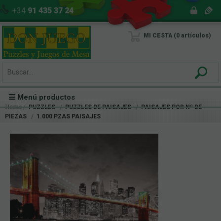
+34
91 435 37 24
MI CESTA
0
artículos
Menú productos
Home
PUZZLES
PUZZLES DE PAISAJES
PAISAJES POR Nº DE
PIEZAS
1.000 PZAS PAISAJES