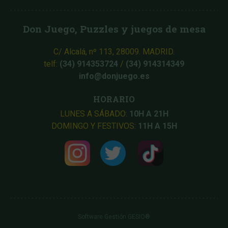
Don Juego, Puzzles y juegos de mesa
C/ Alcalá, nº 113, 28009. MADRID.
telf:
(34) 914353724
/
(34) 914314349
info@donjuego.es
HORARIO
LUNES A SÁBADO:
10H A 21H
DOMINGO Y FESTIVOS:
11H A 15H
Software Gestión
GESIO®