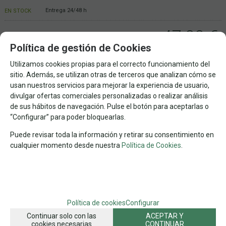
Entrega 24/48 h
EN STOCK
47,90
€
Política de gestión de Cookies
21.00%
IVA incluido
Utilizamos cookies propias para el correcto funcionamiento del
sitio. Además, se utilizan otras de terceros que analizan cómo se
-
+
AÑADIR A CESTA
usan nuestros servicios para mejorar la experiencia de usuario,
unidades
divulgar ofertas comerciales personalizadas o realizar análisis
de sus hábitos de navegación. Pulse el botón para aceptarlas o
CAJAS DE MUSICA
CAJAS DE MUSICA
“Configurar” para poder bloquearlas.
Puede revisar toda la información y retirar su consentimiento en
FAMILIAS RELACIONADAS
cualquier momento desde nuestra
Política de Cookies
.
ARTÍCULOS COMUNIONES
CAJAS DE MUSICA
DE TODO UN POCO
FECHA DE LANZAMIENTO
Jueves, 19 Septiembre 2024
Política de cookies
Configurar
Continuar solo con las
ACEPTAR Y
SOLICITAR MÁS INFO
RECOMENDAR
cookies necesarias
CONTINUAR