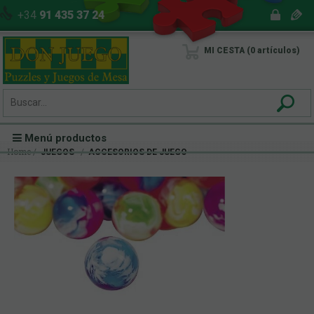
+34
91 435 37 24
MI CESTA
0
artículos
Menú productos
Home
JUEGOS
ACCESORIOS DE JUEGO