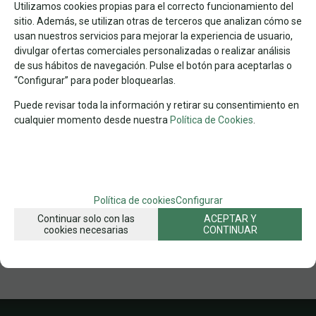
Utilizamos cookies propias para el correcto funcionamiento del
sitio. Además, se utilizan otras de terceros que analizan cómo se
usan nuestros servicios para mejorar la experiencia de usuario,
FAMILIAS RELACIONADAS
divulgar ofertas comerciales personalizadas o realizar análisis
de sus hábitos de navegación. Pulse el botón para aceptarlas o
JUEGOS
ACCESORIOS DE JUEGO
“Configurar” para poder bloquearlas.
FECHA DE LANZAMIENTO
Puede revisar toda la información y retirar su consentimiento en
Lunes, 26 Agosto 2024
cualquier momento desde nuestra
Política de Cookies
.
SOLICITAR MÁS INFO
RECOMENDAR
Política de cookies
Configurar
Continuar solo con las
ACEPTAR Y
cookies necesarias
CONTINUAR