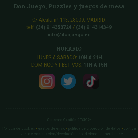
Don Juego, Puzzles y juegos de mesa
C/ Alcalá, nº 113, 28009. MADRID.
telf:
(34) 914353724
/
(34) 914314349
info@donjuego.es
HORARIO
LUNES A SÁBADO:
10H A 21H
DOMINGO Y FESTIVOS:
11H A 15H
Software Gestión
GESIO®
Política de Cookies
-
gastos de envio
-
política de protección de datos
-
política
de venta y cancelación/devolución
-
condiciones generales de