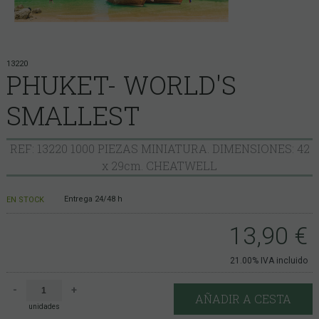
13220
PHUKET- WORLD'S
SMALLEST
REF: 13220 1000 PIEZAS MINIATURA. DIMENSIONES: 42
x 29cm. CHEATWELL
Entrega 24/48 h
EN STOCK
13,90
€
21.00%
IVA incluido
-
+
AÑADIR A CESTA
unidades