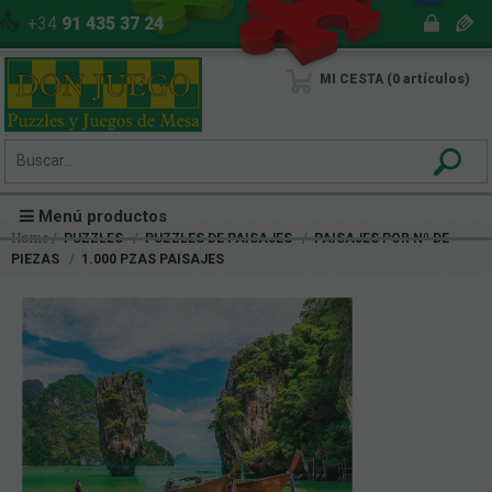
+34
91 435 37 24
MI CESTA
0
artículos
Menú productos
Home
PUZZLES
PUZZLES DE PAISAJES
PAISAJES POR Nº DE
PIEZAS
1.000 PZAS PAISAJES