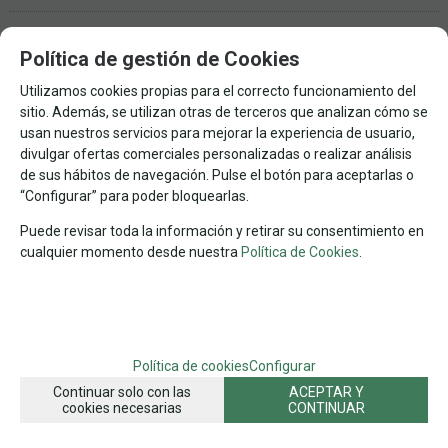
1000
CHEATWELL
PAISAJES
Nº DE PIEZAS
MARCA
TEMA
Política de gestión de Cookies
MINIATURA
42x29 CHEATWELL
SERIES ESPECIALES
DIMENSIONES
Utilizamos cookies propias para el correcto funcionamiento del
FAMILIAS RELACIONADAS
sitio. Además, se utilizan otras de terceros que analizan cómo se
PUZZLES POR MARCAS
PUZZLES POR Nº DE PIEZAS
usan nuestros servicios para mejorar la experiencia de usuario,
divulgar ofertas comerciales personalizadas o realizar análisis
PUZZLES DE PAISAJES
PUZZLES ESPECIALES
1.000 PZAS
de sus hábitos de navegación. Pulse el botón para aceptarlas o
LUGARES EMBLEMATICOS
LUGARES BELLOS
PAISES
“Configurar” para poder bloquearlas.
PAISAJES POR Nº DE PIEZAS
MINIATURA
VARIOS PAISES
Puede revisar toda la información y retirar su consentimiento en
cualquier momento desde nuestra
Política de Cookies
.
1.000 PZAS PAISAJES
PUZZLES
FECHA DE LANZAMIENTO
Sábado, 9 Octubre 2021
Política de cookies
Configurar
SOLICITAR MÁS INFO
RECOMENDAR
Continuar solo con las
ACEPTAR Y
cookies necesarias
CONTINUAR