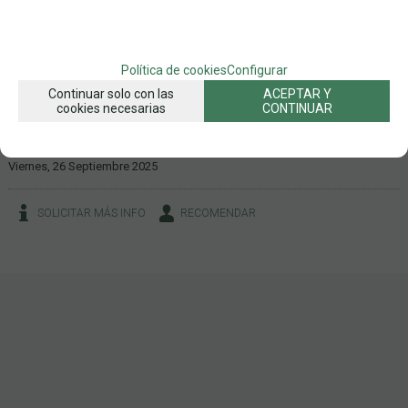
10+
3 A 6
EDAD
Nº DE JUGADORES
TIPO DE JUEGO
JUEGOS CON CARTAS
Política de cookies
Configurar
FAMILIAS RELACIONADAS
Continuar solo con las
ACEPTAR Y
cookies necesarias
CONTINUAR
JUEGOS
JUEGOS DE CARTAS
FAMILIARES CON CARTAS
FECHA DE LANZAMIENTO
Viernes, 26 Septiembre 2025
SOLICITAR MÁS INFO
RECOMENDAR