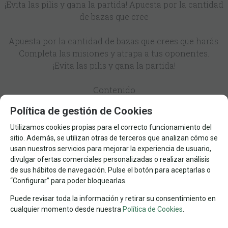
¡Evita las pilis y gana la partida! Apuesta por la cantidad
de bazas que cree
Apuesta por la cantidad de bazas que crees que harás.
Completa las misiones y atrapa a tus oponentes.
¡Evita las pilis y gana la partida!
Contenido
56 cartas de juego con números del 1 al 55 y un
Política de gestión de Cookies
comodín
20 cartas con los distintos modos de juego
Utilizamos cookies propias para el correcto funcionamiento del
14 cartas con chiles que sirven para contar los puntos
sitio. Además, se utilizan otras de terceros que analizan cómo se
usan nuestros servicios para mejorar la experiencia de usuario,
negativos
divulgar ofertas comerciales personalizadas o realizar análisis
de sus hábitos de navegación. Pulse el botón para aceptarlas o
AGOTADO
“Configurar” para poder bloquearlas.
18,90
€
Puede revisar toda la información y retirar su consentimiento en
cualquier momento desde nuestra
Política de Cookies
.
21.00%
IVA incluido