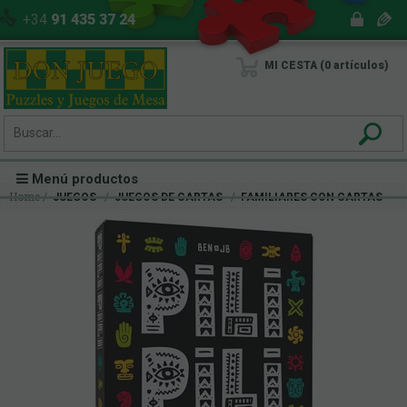
+34
91 435 37 24
MI CESTA
0
artículos
Menú productos
Home
JUEGOS
JUEGOS DE CARTAS
FAMILIARES CON CARTAS