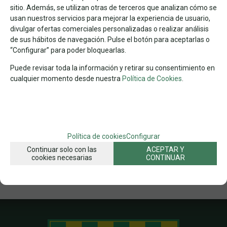
sitio. Además, se utilizan otras de terceros que analizan cómo se
PAISAJES POR Nº DE PIEZAS
1.000 PZAS PAISAJES
usan nuestros servicios para mejorar la experiencia de usuario,
divulgar ofertas comerciales personalizadas o realizar análisis
PUZZLES
de sus hábitos de navegación. Pulse el botón para aceptarlas o
“Configurar” para poder bloquearlas.
FECHA DE LANZAMIENTO
Lunes, 30 Marzo 2020
Puede revisar toda la información y retirar su consentimiento en
cualquier momento desde nuestra
Política de Cookies
.
SOLICITAR MÁS INFO
RECOMENDAR
Política de cookies
Configurar
Continuar solo con las
ACEPTAR Y
cookies necesarias
CONTINUAR