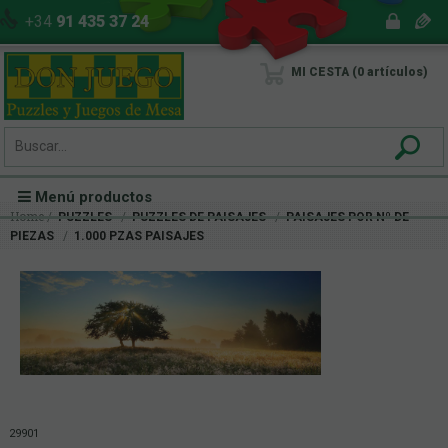
+34
91 435 37 24
MI CESTA
0
artículos
Menú productos
Home
PUZZLES
PUZZLES DE PAISAJES
PAISAJES POR Nº DE
PIEZAS
1.000 PZAS PAISAJES
29901