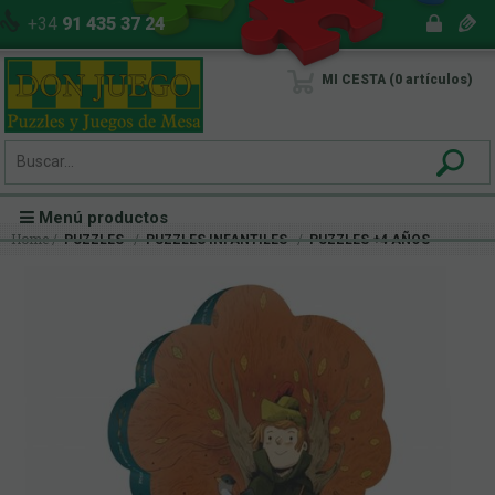
+34
91 435 37 24
MI CESTA
0
artículos
Menú productos
Home
PUZZLES
PUZZLES INFANTILES
PUZZLES +4 AÑOS