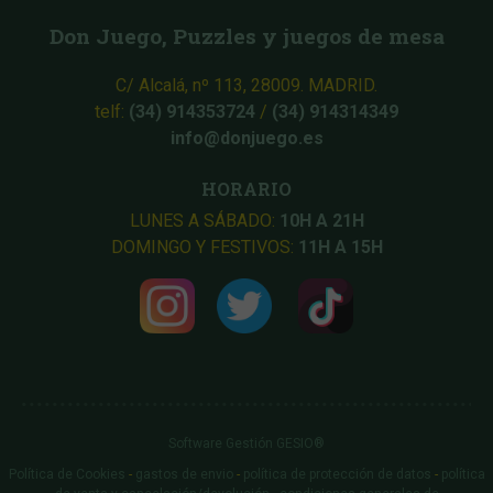
Don Juego, Puzzles y juegos de mesa
C/ Alcalá, nº 113, 28009. MADRID.
telf:
(34) 914353724
/
(34) 914314349
info@donjuego.es
HORARIO
LUNES A SÁBADO:
10H A 21H
DOMINGO Y FESTIVOS:
11H A 15H
Software Gestión
GESIO®
Política de Cookies
-
gastos de envio
-
política de protección de datos
-
política