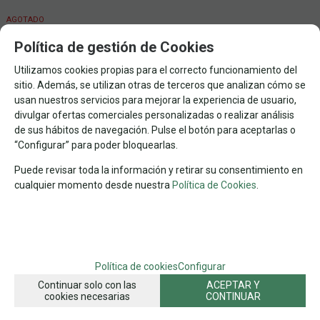
AGOTADO
Política de gestión de Cookies
18
€
Utilizamos cookies propias para el correcto funcionamiento del
21.00%
IVA incluido
sitio. Además, se utilizan otras de terceros que analizan cómo se
usan nuestros servicios para mejorar la experiencia de usuario,
divulgar ofertas comerciales personalizadas o realizar análisis
4+
36
EDAD
Nº DE PIEZAS
de sus hábitos de navegación. Pulse el botón para aceptarlas o
“Configurar” para poder bloquearlas.
FAMILIAS RELACIONADAS
PUZZLES POR MARCAS
PUZZLES INFANTILES
DJECO
Puede revisar toda la información y retirar su consentimiento en
cualquier momento desde nuestra
Política de Cookies
.
PUZZLES +4 AÑOS
PUZZLES
FECHA DE LANZAMIENTO
Martes, 16 Septiembre 2025
Política de cookies
Configurar
SOLICITAR MÁS INFO
RECOMENDAR
Continuar solo con las
ACEPTAR Y
cookies necesarias
CONTINUAR