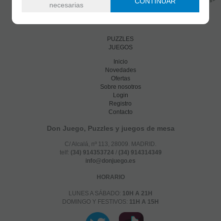
CONTINUAR
necesarias
PUZZLES
JUEGOS
Inicio
Novedades
Ofertas
Sobre nosotros
Login
Registro
Contacto
Don Juego, Puzzles y juegos de mesa
C/ Alcalá, nº 113, 28009. MADRID.
telf:
(34) 914353724
/
(34) 914314349
info@donjuego.es
HORARIO
LUNES A SÁBADO:
10H A 21H
DOMINGO Y FESTIVOS:
11H A 15H