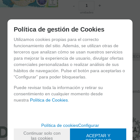
-
+
unidades
EDAD
9+
Política de gestión de Cookies
Nº DE PIEZAS
Utilizamos cookies propias para el correcto
350
funcionamiento del sitio. Además, se utilizan otras de
FAMILIAS RELACIONADAS
terceros que analizan cómo se usan nuestros servicios
PUZZLES POR MARCAS
DJEC
para mejorar la experiencia de usuario, divulgar ofertas
comerciales personalizadas o realizar análisis de sus
FECHA DE LANZAMIENTO
hábitos de navegación. Pulse el botón para aceptarlas o
Jueves, 21 Mayo 2026
“Configurar” para poder bloquearlas.
Puede revisar toda la información y retirar su
Solicitar más info
consentimiento en cualquier momento desde
nuestra
Política de Cookies
.
Política de cookies
Configurar
Continuar solo con
ACEPTAR Y
las cookies