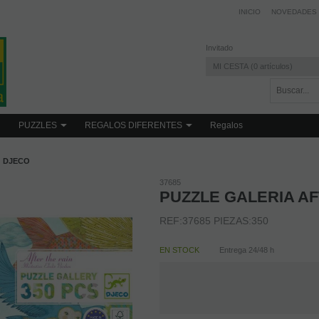
INICIO
NOVEDADES
Invitado
MI CESTA
0
artículos
PUZZLES
REGALOS DIFERENTES
Regalos
DJECO
37685
PUZZLE GALERIA AF
REF:37685 PIEZAS:350
EN STOCK
Entrega 24/48 h