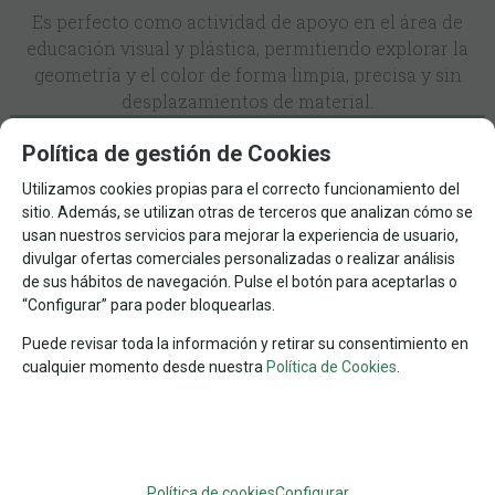
Es perfecto como actividad de apoyo en el área de
educación visual y plástica, permitiendo explorar la
geometría y el color de forma limpia, precisa y sin
desplazamientos de material.
Política de gestión de Cookies
Entrega 24/48 h
EN STOCK
Utilizamos cookies propias para el correcto funcionamiento del
29,90
€
sitio. Además, se utilizan otras de terceros que analizan cómo se
usan nuestros servicios para mejorar la experiencia de usuario,
21.00%
IVA incluido
divulgar ofertas comerciales personalizadas o realizar análisis
de sus hábitos de navegación. Pulse el botón para aceptarlas o
-
+
“Configurar” para poder bloquearlas.
AÑADIR A CESTA
unidades
Puede revisar toda la información y retirar su consentimiento en
cualquier momento desde nuestra
Política de Cookies
.
MENOS DE 500
PAISAJES
Nº DE PIEZAS
TEMA
FAMILIAS RELACIONADAS
PUZZLES DE PAISAJES
PUZZLES
Política de cookies
Configurar