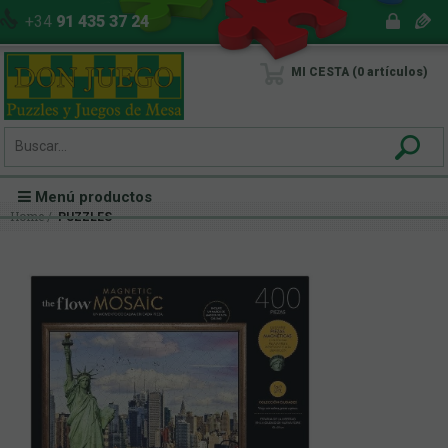
+34
91 435 37 24
MI CESTA
0
artículos
Menú productos
Home
PUZZLES