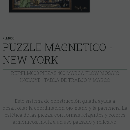
FLM003
PUZZLE MAGNETICO -
NEW YORK
REF:FLM003 PIEZAS:400 MARCA FLOW MOSAIC
INCLUYE : TABLA DE TRABJO Y MARCO
Este sistema de construcción guiada ayuda a
desarrollar la coordinación ojo-mano y la paciencia. La
estética de las piezas, con formas relajantes y colores
armónicos, invita a un uso pausado y reflexivo.