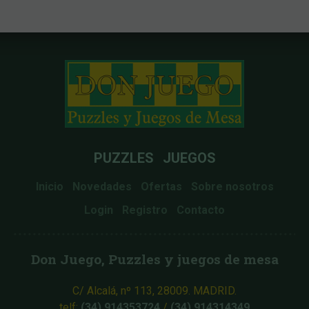
PUZZLES
JUEGOS
Inicio
Novedades
Ofertas
Sobre nosotros
Login
Registro
Contacto
Don Juego, Puzzles y juegos de mesa
C/ Alcalá, nº 113, 28009. MADRID.
telf:
(34) 914353724
/
(34) 914314349