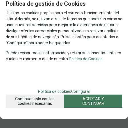
Política de gestión de Cookies
-
+
AÑADIR A CESTA
unidades
Utilizamos cookies propias para el correcto funcionamiento del
sitio. Además, se utilizan otras de terceros que analizan cómo se
usan nuestros servicios para mejorar la experiencia de usuario,
1000
CHERRY PAZZI
FANTASÍA
Nº DE PIEZAS
MARCA
TEMA
divulgar ofertas comerciales personalizadas o realizar análisis
de sus hábitos de navegación. Pulse el botón para aceptarlas o
FAMILIAS RELACIONADAS
“Configurar” para poder bloquearlas.
PUZZLES POR Nº DE PIEZAS
1.000 PZAS
PUZZLES
Puede revisar toda la información y retirar su consentimiento en
FECHA DE LANZAMIENTO
cualquier momento desde nuestra
Política de Cookies
.
Miércoles, 13 Mayo 2026
SOLICITAR MÁS INFO
RECOMENDAR
Política de cookies
Configurar
Continuar solo con las
ACEPTAR Y
cookies necesarias
CONTINUAR