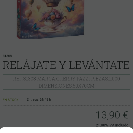
31308
RELÁJATE Y LEVÁNTATE
REF:31308 MARCA:CHERRY PAZZI PIEZAS:1.000
DIMENSIONES:50X70CM
Entrega 24/48 h
EN STOCK
13,90
€
21.00%
IVA incluido