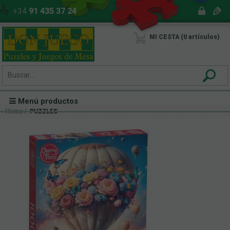
+34
91 435 37 24
MI CESTA
0
artículos
Menú productos
Home
PUZZLES