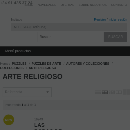
+34
91 435 37 24
INICIO
NOVEDADES
OFERTAS
SOBRE NOSOTROS
CONTACTO
Invitado
Registro
/
Iniciar sesión
MI CESTA
0
artículos
Menú productos
Home
PUZZLES
PUZZLES DE ARTE
AUTORES Y COLECCIONES
COLECCIONES
ARTE RELIGIOSO
ARTE RELIGIOSO
mostrando
1
al
1
de
1
19949
LAS