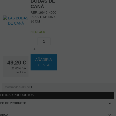
BODAS DE
CANÁ
REF: 19949. 4000
PZAS. DIM: 136 X
96 CM
EN STOCK
-
+
AÑADIR A
49,20
€
CESTA
21.00%
IVA
incluido
mostrando
1
al
1
de
1
FILTRAR PRODUCTOS
IPO DE PRODUCTO
ARCA