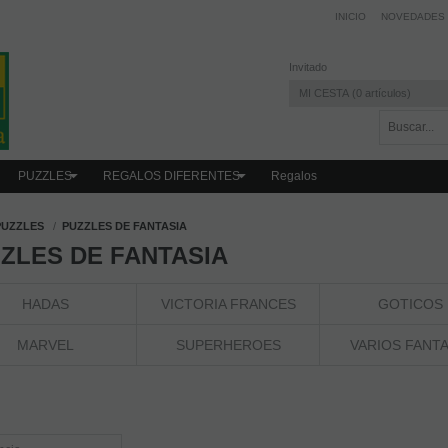
INICIO
NOVEDADES
Invitado
MI CESTA
0
artículos
PUZZLES
REGALOS DIFERENTES
Regalos
PUZZLES
PUZZLES DE FANTASIA
ZLES DE FANTASIA
HADAS
VICTORIA FRANCES
GOTICOS
MARVEL
SUPERHEROES
VARIOS FANTA