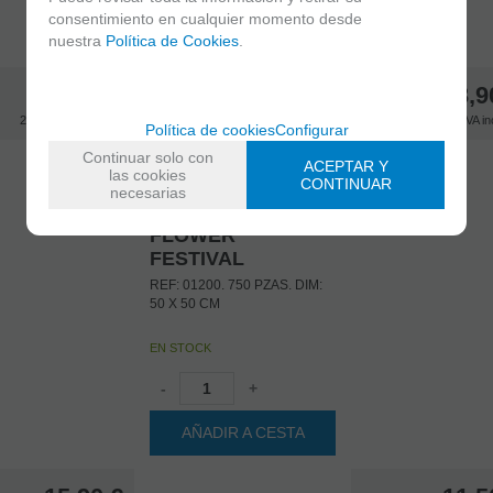
AÑADIR A CESTA
consentimiento en cualquier momento desde
nuestra
Política de Cookies
.
78,90
€
13,9
21.00%
IVA incluido
21.00%
IVA in
Política de cookies
Configurar
Continuar solo con
ACEPTAR Y
las cookies
CONTINUAR
necesarias
01200
ART & SOUL -
FLOWER
FESTIVAL
REF: 01200. 750 PZAS. DIM:
50 X 50 CM
EN STOCK
-
+
AÑADIR A CESTA