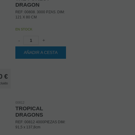
DRAGON
REF: 00808. 3000 PZAS. DIM:
121 X 80 CM
EN STOCK
-
+
AÑADIR A CESTA
0
€
cluido
00812
TROPICAL
DRAGONS
REF: 00812 4000PIEZAS DIM:
91,5 x 137,8cm