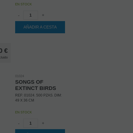
EN STOCK
-
+
AÑADIR A CESTA
0
€
cluido
01024
SONGS OF
EXTINCT BIRDS
REF: 01024. 500 PZAS. DIM:
49 X 36 CM
EN STOCK
-
+