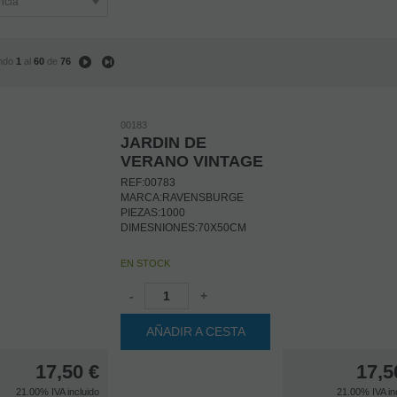
ndo
1
al
60
de
76
00183
JARDIN DE
VERANO VINTAGE
REF:00783
MARCA:RAVENSBURGE
PIEZAS:1000
DIMESNIONES:70X50CM
EN STOCK
-
+
AÑADIR A CESTA
17,50
€
17,5
21.00%
IVA incluido
21.00%
IVA in