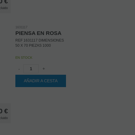
0
€
cluido
1631117
PIENSA EN ROSA
REF 1631117 DIMENSIONES
50 X 70 PIEZAS 1000
EN STOCK
-
+
AÑADIR A CESTA
0
€
cluido