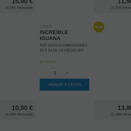
15,90
€
11,5
21.00%
IVA incluido
21.00%
IVA in
1620128
INCREIBLE
IGUANA
REF 1620128 DIMENSIONES
50 X 34.50 CM PIEZAS 500
EN STOCK
-
+
AÑADIR A CESTA
10,90
€
13,9
21.00%
IVA incluido
21.00%
IVA in