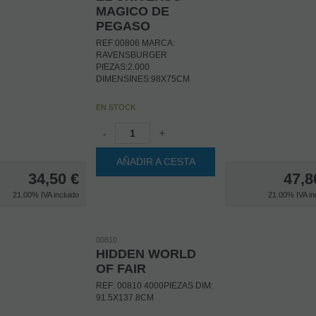
MAGICO DE
PEGASO
REF:00806 MARCA:
RAVENSBURGER
PIEZAS:2.000
DIMENSINES:98X75CM
EN STOCK
-
+
AÑADIR A CESTA
34,50
€
47,8
21.00%
IVA incluido
21.00%
IVA in
00810
HIDDEN WORLD
OF FAIR
REF: 00810 4000PIEZAS DIM:
91.5X137.8CM