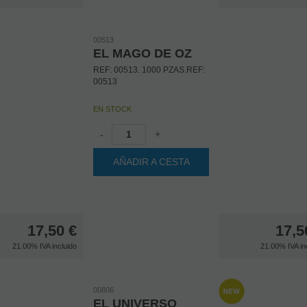
00513
EL MAGO DE OZ
REF: 00513. 1000 PZAS.REF:
00513
EN STOCK
-
+
AÑADIR A CESTA
17,50
€
17,5
21.00%
IVA incluido
21.00%
IVA in
00806
EL UNIVERSO