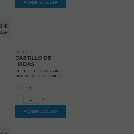
AÑADIR A CESTA
0
€
cluido
1620111
CASTILLO DE
HADAS
REF:1620111 PIEZAS:500
DIMENSIONES:34,5X50CM
EN STOCK
-
+
AÑADIR A CESTA