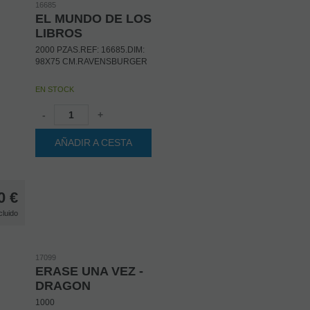
16685
EL MUNDO DE LOS
LIBROS
2000 PZAS.REF: 16685.DIM:
98X75 CM.RAVENSBURGER
EN STOCK
-
+
AÑADIR A CESTA
0
€
cluido
17099
ERASE UNA VEZ -
DRAGON
1000