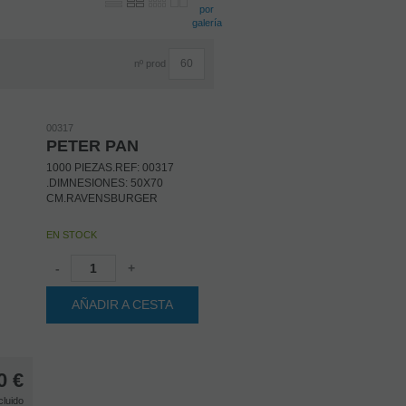
nº prod
00317
PETER PAN
1000 PIEZAS.REF: 00317
.DIMNESIONES: 50X70
CM.RAVENSBURGER
EN STOCK
-
+
AÑADIR A CESTA
0
€
cluido