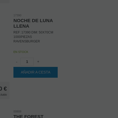
17390
NOCHE DE LUNA
LLENA
REF: 17390 DIM: 50X70CM
1000PIEZAS
RAVENSBURGER
EN STOCK
-
+
AÑADIR A CESTA
0
€
cluido
00808
THE FOREST