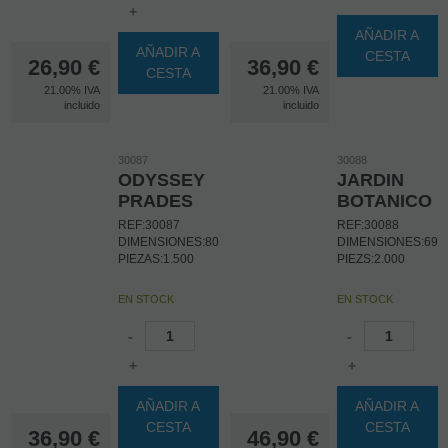
+
AÑADIR A
AÑADIR A
CESTA
26,90
€
36,90
€
CESTA
21.00%
IVA
21.00%
IVA
incluido
incluido
30087
30088
ODYSSEY
JARDIN
PRADES
BOTANICO
REF:30087
REF:30088
DIMENSIONES:8060CM
DIMENSIONES:69
PIEZAS:1.500
PIEZS:2.000
EN STOCK
EN STOCK
-
-
+
+
AÑADIR A
AÑADIR A
CESTA
CESTA
36,90
€
46,90
€