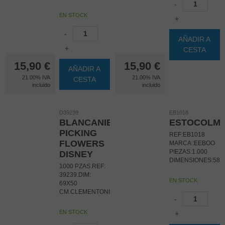
-
EN STOCK
+
-
AÑADIR A
+
CESTA
15,90
€
15,90
€
AÑADIR A
21.00%
IVA
21.00%
IVA
CESTA
incluido
incluido
D39239
EB1018
BLANCANIEVES
ESTOCOLM
PICKING
REF:EB1018
FLOWERS
MARCA :EEBOO
PIEZAS:1.000
DISNEY
DIMENSIONES:58,
1000 PZAS.REF:
39239.DIM:
EN STOCK
69X50
CM.CLEMENTONI
-
EN STOCK
+