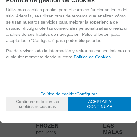
17432
17828
Utilizamos cookies propias para el correcto funcionamiento del
MICKY
MICKEY
sitio. Además, se utilizan otras de terceros que analizan cómo
ARTISTA
MOUSE
se usan nuestros servicios para mejorar la experiencia de
5000
REF: 17828
usuario, divulgar ofertas comerciales personalizadas o realizar
PZAS.REF:17432.DIM:153X101
40320 PZAS DIM:
análisis de sus hábitos de navegación. Pulse el botón para
CM.RAVENSBURGER
680x192 cm.
aceptarlas o “Configurar” para poder bloquearlas.
RAVENSBURGER
EN STOCK
Puede revisar toda la información y retirar su consentimiento en
ESTE ARTICULO
cualquier momento desde nuestra
Política de Cookies
.
LLEVA UN COSTE
-
DE ENVÍO
EN STOCK
ADICIONAL,
+
CONSÚLTENOS
-
ANTES DE
AÑADIR A
REALIZAR SU
+
CESTA
PEDIDO
78,90
€
350
€
Política de cookies
Configurar
AÑADIR A
21.00%
IVA
21.00%
IVA
Continuar solo con las
ACEPTAR Y
CESTA
incluido
incluido
cookies necesarias
CONTINUAR
19016
19252
FROZEN
LAS
MALAS
REF: 19016