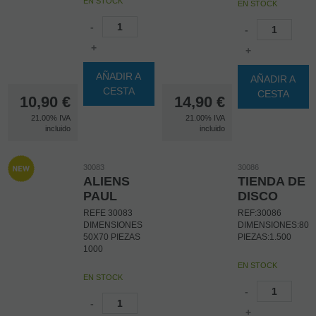
EN STOCK
EN STOCK
-
-
+
+
AÑADIR A
AÑADIR A
CESTA
CESTA
10,90
€
14,90
€
21.00%
IVA
21.00%
IVA
incluido
incluido
30083
30086
ALIENS
TIENDA DE
PAUL
DISCO
REFE 30083
REF:30086
DIMENSIONES
DIMENSIONES:80
50X70 PIEZAS
PIEZAS:1.500
1000
EN STOCK
EN STOCK
-
-
+