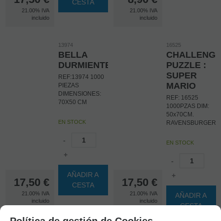
CESTA
21.00%
IVA
21.00%
IVA
incluido
incluido
13974
16525
BELLA
CHALLENG
DURMIENTE
PUZZLE :
SUPER
REF:13974 1000
MARIO
PIEZAS
DIMENSIONES:
REF: 16525
70X50 CM
1000PZAS DIM:
50x70CM.
EN STOCK
RAVENSBURGER
-
EN STOCK
+
-
AÑADIR A
+
17,50
€
17,50
€
CESTA
21.00%
IVA
21.00%
IVA
AÑADIR A
incluido
incluido
CESTA
Política de gestión de Cookies