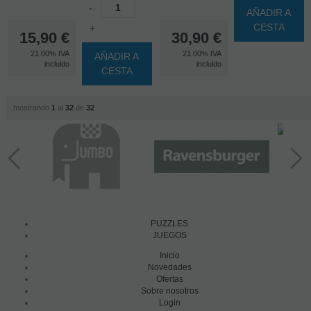
-
AÑADIR A
CESTA
+
15,90
€
30,90
€
21.00%
IVA
21.00%
IVA
AÑADIR A
incluido
incluido
CESTA
mostrando
1
al
32
de
32
PUZZLES
JUEGOS
Inicio
Novedades
Ofertas
Sobre nosotros
Login