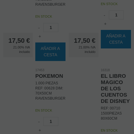
EN STOCK
RAVENSBURGER
-
EN STOCK
+
-
AÑADIR A
+
17,50
€
17,50
€
CESTA
21.00%
IVA
21.00%
IVA
AÑADIR A
incluido
incluido
CESTA
17453
16318
POKEMON
EL LIBRO
MAGICO
1.000 PIEZAS
DE LOS
REF: 00628 DIM:
70X50CM
CUENTOS
RAVENSBURGER
DE DISNEY
REF: 00710
EN STOCK
1500PIEZAS
80X60CM
-
+
EN STOCK