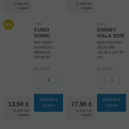
21.00%
IVA
21.00%
IVA
incluido
incluido
35807
36525
CUBO
DISNEY
SONIC
GALA 2020
REF: 35087
6000 PZAS.REF:
500PIEZAS
36525.DIM:
MEDIDAS:
165,30 X 114, 30
49X36CM
CM
EN STOCK
EN STOCK
-
-
+
+
AÑADIR A
AÑADIR A
13,50
€
77,90
€
CESTA
CESTA
21.00%
IVA
21.00%
IVA
incluido
incluido