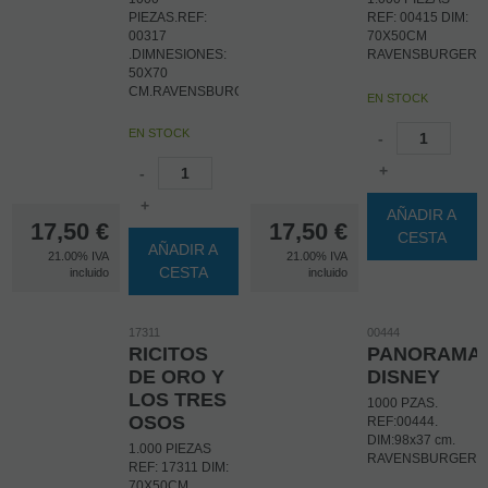
PIEZAS.REF:
REF: 00415 DIM:
00317
70X50CM
.DIMNESIONES:
RAVENSBURGER
50X70
CM.RAVENSBURGER
EN STOCK
EN STOCK
-
+
-
+
AÑADIR A
17,50
€
17,50
€
CESTA
AÑADIR A
21.00%
IVA
21.00%
IVA
CESTA
incluido
incluido
17311
00444
RICITOS
PANORAMA
DE ORO Y
DISNEY
LOS TRES
1000 PZAS.
OSOS
REF:00444.
DIM:98x37 cm.
1.000 PIEZAS
RAVENSBURGER
REF: 17311 DIM:
70X50CM