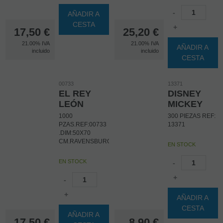
-
AÑADIR A
CESTA
+
17,50
€
25,20
€
21.00%
IVA
21.00%
IVA
AÑADIR A
incluido
incluido
CESTA
00733
13371
EL REY
DISNEY
LEÓN
MICKEY
1000
300 PIEZAS REF:
PZAS.REF:00733
13371
.DIM:50X70
CM.RAVENSBURGER
EN STOCK
EN STOCK
-
+
-
+
AÑADIR A
CESTA
AÑADIR A
17,50
€
8,90
€