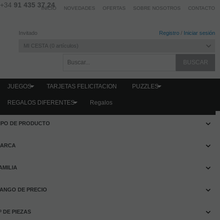
+34
91 435 37 24
INICIO
NOVEDADES
OFERTAS
SOBRE NOSOTROS
CONTACTO
Invitado
Registro
/
Iniciar sesión
MI CESTA
0
artículos
JUEGOS
TARJETAS FELICITACION
PUZZLES
REGALOS DIFERENTES
Regalos
FILTRAR PRODUCTOS
IPO DE PRODUCTO
ARCA
AMILIA
ANGO DE PRECIO
º DE PIEZAS