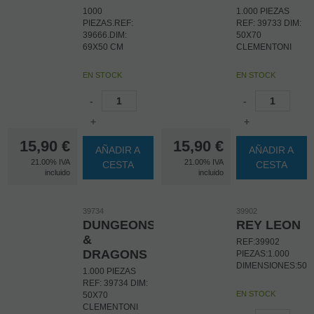
1000
1.000 PIEZAS
PIEZAS.REF:
REF: 39733 DIM:
39666.DIM:
50X70
69X50 CM
CLEMENTONI
EN STOCK
EN STOCK
-
-
+
+
15,90
€
15,90
€
AÑADIR A
AÑADIR A
21.00%
IVA
21.00%
IVA
CESTA
CESTA
incluido
incluido
39734
39902
DUNGEONS
REY LEON
&
REF:39902
DRAGONS
PIEZAS:1.000
DIMENSIONES:50
1.000 PIEZAS
REF: 39734 DIM:
EN STOCK
50X70
CLEMENTONI