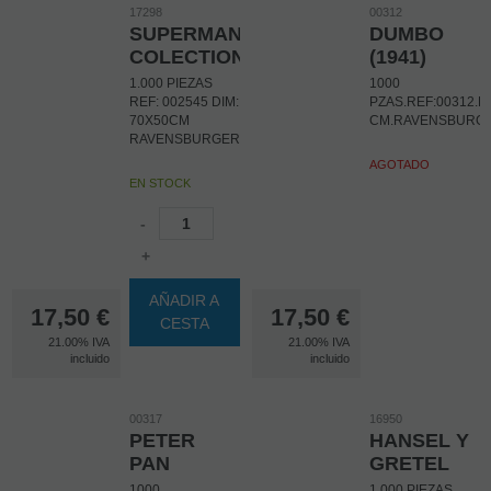
17298
00312
SUPERMAN
DUMBO
COLECTION
(1941)
1.000 PIEZAS
1000
REF: 002545 DIM:
PZAS.REF:00312.D
70X50CM
CM.RAVENSBURG
RAVENSBURGER
AGOTADO
EN STOCK
-
+
AÑADIR A
17,50
€
17,50
€
CESTA
21.00%
IVA
21.00%
IVA
incluido
incluido
00317
16950
PETER
HANSEL Y
PAN
GRETEL
1000
1.000 PIEZAS