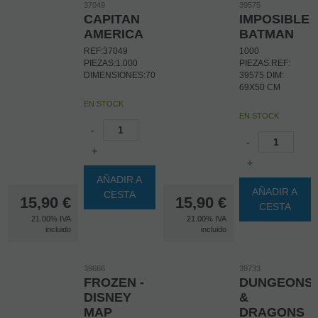
37049
39575
CAPITAN
IMPOSIBLE
AMERICA
BATMAN
REF:37049
1000
PIEZAS:1.000
PIEZAS.REF:
DIMENSIONES:70X50CM
39575 DIM:
69X50 CM
EN STOCK
EN STOCK
-
-
+
+
AÑADIR A
AÑADIR A
CESTA
15,90
€
15,90
€
CESTA
21.00%
IVA
21.00%
IVA
incluido
incluido
39666
39733
FROZEN -
DUNGEONS
DISNEY
&
MAP
DRAGONS