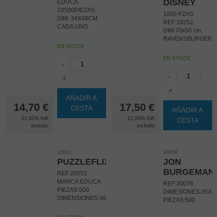
DISNEY
EDUCA
2X500PIEZAS
1000 PZAS.
DIM: 34X48CM
REF:19252.
CADA UNO
DIM:70x50 cm.
RAVENSBURGER
EN STOCK
EN STOCK
-
-
+
+
AÑADIR A
14,70
€
17,50
€
CESTA
AÑADIR A
21.00%
IVA
21.00%
IVA
CESTA
incluido
incluido
20551
30076
PUZZLEFLIX
JON
BURGEMAN
REF:20551
MARCA:EDUCA
REF:30076
PIEZAS:500
DIMESIONES:35X5
DIMENSIONES:48X32CM
PIEZAS:500