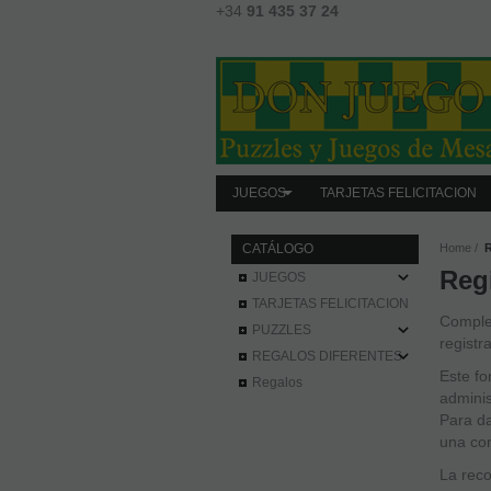
+34
91 435 37 24
JUEGOS
TARJETAS FELICITACION
CATÁLOGO
Home
R
Reg
JUEGOS
TARJETAS FELICITACION
Complet
PUZZLES
registr
REGALOS DIFERENTES
Este fo
Regalos
adminis
Para da
una co
La reco