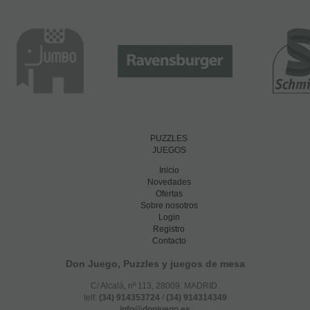
PUZZLES
JUEGOS
Inicio
Novedades
Ofertas
Sobre nosotros
Login
Registro
Contacto
Don Juego, Puzzles y juegos de mesa
C/ Alcalá, nº 113, 28009. MADRID.
telf:
(34) 914353724
/
(34) 914314349
info@donjuego.es