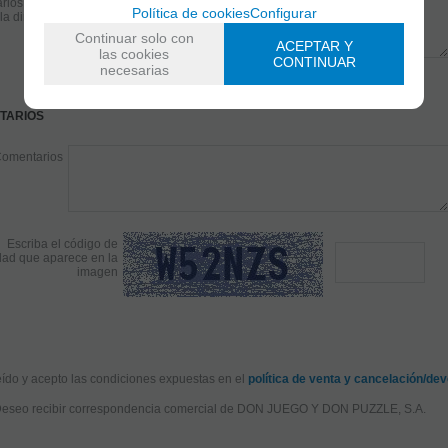
rios acerca
Política de cookies
Configurar
la dirección
Continuar solo con
ACEPTAR Y
las cookies
CONTINUAR
necesarias
TARIOS
omentarios
Escriba el código de
dad que aparece en la
imagen
eído y acepto las condiciones expuestas en el
política de venta y cancelación/de
eseo recibir correspondencia comercial de DON JUEGO Y DON PUZZLE, S.A.