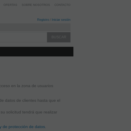
OFERTAS
SOBRE NOSOTROS
CONTACTO
Registro
/
Iniciar sesión
acceso en la zona de usuarios
de datos de clientes hasta que el
u solicitud tendrá que realizar
y de protección de datos.