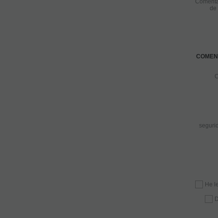
Comenta
de 
COMEN
C
seguri
He l
D