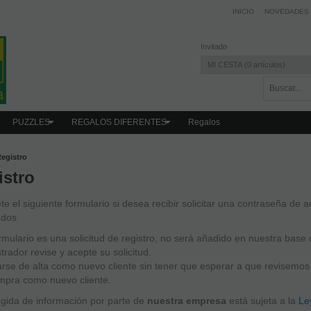
INICIO
NOVEDADES
Invitado
MI CESTA
0
artículos
PUZZLES
REGALOS DIFERENTES
Regalos
egistro
istro
e el siguiente formulario si desea recibir solicitar una contraseña de 
ados
rmulario es una solicitud de registro, no será añadido en nuestra base 
trador revise y acepte su solicitud.
rse de alta como nuevo cliente sin tener que esperar a que revisemos s
mpra como nuevo cliente.
gida de información por parte de
nuestra empresa
está sujeta a la
Le