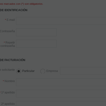
s marcados con (*) son obligatorios.
DE IDENTIFICACIÓN
E-mail
*
Contraseña
Repetir
*
contraseña
 DE FACTURACIÓN
 solicitante
Particular
Empresa
Nombre
*
1º apellido
*
2º apellido