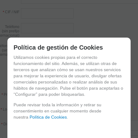
CIF / NIF
*
Teléfono
(sin prefijo
ternacional)
éfono móvil
Política de gestión de Cookies
(sin prefijo
ternacional)
Utilizamos cookies propias para el correcto
funcionamiento del sitio. Además, se utilizan otras de
País
*
terceros que analizan cómo se usan nuestros servicios
para mejorar la experiencia de usuario, divulgar ofertas
C.P.
*
comerciales personalizadas o realizar análisis de sus
hábitos de navegación. Pulse el botón para aceptarlas o
“Configurar” para poder bloquearlas.
Provincia
*
Puede revisar toda la información y retirar su
Localidad
*
consentimiento en cualquier momento desde
nuestra
Política de Cookies
.
Dirección
*