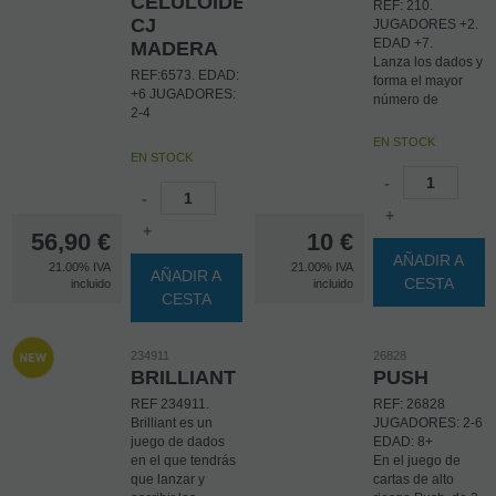
CELULOIDE
REF: 210.
CJ
JUGADORES +2.
EDAD +7.
MADERA
Lanza los dados y
REF:6573. EDAD:
forma el mayor
+6 JUGADORES:
número de
2-4
palabras
enlazadas dentro
EN STOCK
del tiempo del
EN STOCK
reloj de arena.
-
Anota los puntos y
-
gana a tus
+
+
contrincantes. Es
56,90
€
10
€
un juego rápido y
AÑADIR A
21.00%
IVA
21.00%
IVA
agiliza la mente.
AÑADIR A
CESTA
incluido
incluido
Pasaras ratos muy
CESTA
entretenidos.
Contiene 14
234911
26828
dados, un reloj de
BRILLIANT
PUSH
arena y un
cubilete.
REF 234911.
REF: 26828
Brilliant es un
JUGADORES: 2-6
juego de dados
EDAD: 8+
en el que tendrás
En el juego de
que lanzar y
cartas de alto