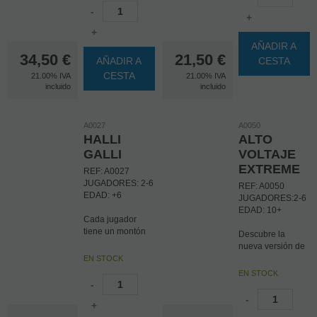
-
+
+
AÑADIR A
34,50
€
21,50
€
AÑADIR A
CESTA
CESTA
21.00%
IVA
21.00%
IVA
incluido
incluido
A0027
A0050
HALLI
ALTO
GALLI
VOLTAJE
EXTREME
REF: A0027
JUGADORES: 2-6
REF: A0050
EDAD: +6
JUGADORES:2-6
EDAD: 10+
Cada jugador
tiene un montón
Descubre la
de cartas boca
nueva versión de
abajo. Por turnos
Alto Voltaje en la
EN STOCK
cada jugador gira
que se juega con
EN STOCK
una carta y la deja
las
-
boca arriba
multiplicaciones.
-
delante de él,
+
formando un