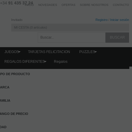
+34
91 435 37 24
INICIO
NOVEDADES
OFERTAS
SOBRE NOSOTROS
CONTACTO
Invitado
Registro
/
Iniciar sesión
MI CESTA
0
artículos
JUEGOS
TARJETAS FELICITACION
PUZZLES
REGALOS DIFERENTES
Regalos
FILTRAR PRODUCTOS
IPO DE PRODUCTO
ARCA
AMILIA
ANGO DE PRECIO
DAD