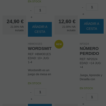
EN STOCK
-
-
+
+
24,90
€
12,60
€
AÑADIR A
AÑADIR A
21.00%
IVA
21.00%
IVA
CESTA
incluido
incluido
CESTA
HBWO01ES
NP2024
WORDSMITH
NÚMERO
PERDIDO
REF: HBWO01ES
EDAD: 10+.JUG:
REF: NP2024
1-4
EDAD: +14 JUG:
+4
Wordsmith es un
juego de mesa en
Juega, Aprende y
el que
Desafía con
comenzando con
Número Perdido
EN STOCK
una colección
EN STOCK
idéntica de
Un juego de
-
fragmentos de
cartas que pondrá
-
letras, los
+
a prueba tus
jugadores juegan
habilidades
+