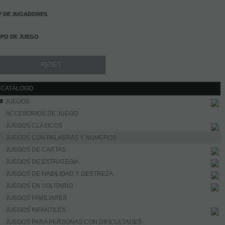
º DE JUGADORES
IPO DE JUEGO
CATÁLOGO
JUEGOS
ACCESORIOS DE JUEGO
JUEGOS CLÁSICOS
JUEGOS CON PALABRAS Y NÚMEROS
JUEGOS DE CARTAS
JUEGOS DE ESTRATEGIA
JUEGOS DE HABILIDAD Y DESTREZA
JUEGOS EN SOLITARIO
JUEGOS FAMILIARES
JUEGOS INFANTILES
JUEGOS PARA PERSONAS CON DIFICULTADES