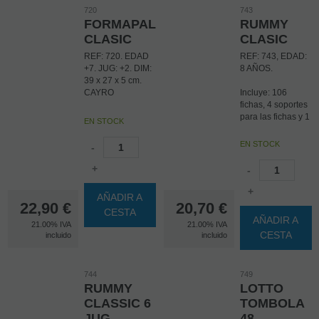
720
743
FORMAPALABRAS
RUMMY
CLASIC
CLASIC
REF: 720. EDAD
REF: 743, EDAD:
+7. JUG: +2. DIM:
8 AÑOS.
39 x 27 x 5 cm.
CAYRO
Incluye: 106
fichas, 4 soportes
para las fichas y 1
EN STOCK
bolsa para
guardar las fichas,
EN STOCK
-
Número de
personas
+
-
recomendadas
para jugar: de 2 a
+
AÑADIR A
4 personas.
22,90
€
20,70
€
CESTA
Duración
AÑADIR A
21.00%
IVA
21.00%
IVA
aproximada del
CESTA
incluido
incluido
juego: 30 minutos.
Medidas
aproximadas de
las fichas: 3 cm
744
749
ancho x 4 cm
RUMMY
LOTTO
fondo, medidas
CLASSIC 6
TOMBOLA
aproximadas de
JUG.
48