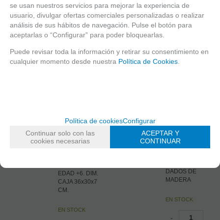
JUGADORES DE
+2. EDAD +8.
se usan nuestros servicios para mejorar la experiencia de
2 A 4. EDAD +8.
DIM: 27x27x5.7
usuario, divulgar ofertas comerciales personalizadas o realizar
DIM. 27x27x6 CM.
CM. CAYRO.
análisis de sus hábitos de navegación. Pulse el botón para
aceptarlas o “Configurar” para poder bloquearlas.
EN STOCK
EN STOCK
Puede revisar toda la información y retirar su consentimiento en
-
-
cualquier momento desde nuestra
Política de Cookies
.
+
+
23,70
€
21,60
€
21.00%
IVA
21.00%
IVA
AÑADIR A
AÑADIR A
incluido
incluido
CESTA
CESTA
Política de cookies
Configurar
790
8194
Continuar solo con las
ACEPTAR Y
LOTERIA
YAM
cookies necesarias
CONTINUAR
XXL
REF: 8194
ESTUCHE DE
REF:790.
MADERA CON 5
JUGADORES +2.
DADOS DE
EDAD +6. DIM.
MADERA
CAJA 36x30x7
CM.
EN STOCK
EN STOCK
-