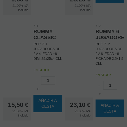
y descartar todas
21.00%
IVA
21.00%
IVA
las cartas del
incluido
incluido
color que haya
sacado de su
pantalla a la pila
711
712
de descarte. Los
RUMMY
RUMMY 6
juegos de la serie
Dashing Little
CLASSIC
JUGADORE
Ones son rápidos
REF: 711.
REF; 712.
de jugar, fáciles
JUGADORES DE
JUGADORES DE
de entender e
2 A 4. EDAD +8.
2 A 6. EDAD +8.
ideales para
DIM. 25x25x4 CM.
FICHA DE 2.5x1.5
llevar. Se pueden
CM.
llevar a la próxima
fiesta o noche de
EN STOCK
juegos.
EN STOCK
-
-
+
+
AÑADIR A
15,50
€
23,10
€
AÑADIR A
CESTA
CESTA
21.00%
IVA
21.00%
IVA
incluido
incluido