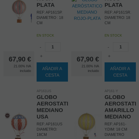
PLATA
PLATA
REF: AP161SP.
REF: AP161SR.
DIAMETRO : 18
DIAMETRO: 18
CM
CM
EN STOCK
EN STOCK
-
-
+
+
67,90
€
67,90
€
21.00%
IVA
21.00%
IVA
AÑADIR A
AÑADIR A
incluido
incluido
CESTA
CESTA
AP161US
AP161-Y
GLOBO
GLOBO
AEROSTATICO
AEROSTATI
MEDIANO
AMARILLO
USA
MEDIANO
REF: AP161US
REF: AP161-
DIAMETRO:
Y.DIM: 18 CM
18CM
DIAMETRO