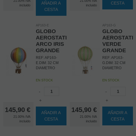
21.00%
IVA
21.00%
IVA
AÑADIR A
CESTA
incluido
incluido
CESTA
AP163-E
AP163-G
GLOBO
GLOBO
AEROSTATICO
AEROSTATI
ARCO IRIS
VERDE
GRANDE
GRANDE
REF: AP163-
REF: AP163-
E.DIM: 32 CM
G.DIM: 32 CM
DIAMETRO
DIAMETRO
EN STOCK
EN STOCK
-
-
+
+
145,90
€
145,90
€
AÑADIR A
AÑADIR A
21.00%
IVA
21.00%
IVA
CESTA
CESTA
incluido
incluido