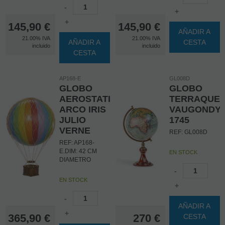
-
+
+
145,90
€
145,90
€
AÑADIR A
21.00%
IVA
21.00%
IVA
AÑADIR A
CESTA
incluido
incluido
CESTA
AP168-E
GL008D
GLOBO
GLOBO
AEROSTATICO
TERRAQUE
ARCO IRIS
VAUGONDY
JULIO
1745
VERNE
REF: GL008D
REF: AP168-
E.DIM: 42 CM
EN STOCK
DIAMETRO
-
EN STOCK
+
-
AÑADIR A
+
365,90
€
270
€
CESTA