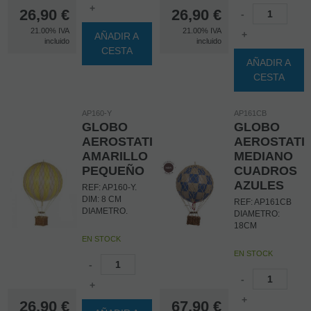
+
26,90
€
26,90
€
-
21.00%
IVA
21.00%
IVA
+
AÑADIR A
incluido
incluido
CESTA
AÑADIR A
CESTA
AP160-Y
AP161CB
GLOBO
GLOBO
AEROSTATICO
AEROSTATI
AMARILLO
MEDIANO
PEQUEÑO
CUADROS
AZULES
REF: AP160-Y.
DIM: 8 CM
REF: AP161CB
DIAMETRO.
DIAMETRO:
18CM
EN STOCK
EN STOCK
-
-
+
+
26,90
€
67,90
€