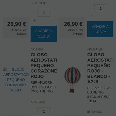
EN STOCK
-
-
+
+
26,90
€
26,90
€
AÑADIR A
21.00%
IVA
21.00%
IVA
AÑADIR A
CESTA
incluido
incluido
CESTA
AP160RH
AP160RWB
GLOBO
GLOBO
AEROSTATICO
AEROSTATI
PEQUEÑO
PEQUEÑO
CORAZONES
ROJO -
ROJO
BLANCO -
AZUL
REF: AP160RH
DIMENSIONES: 8
REF: AP160RWB
CM DIAMETRO
DIAMETRO:
8.5CM ALTURA:
13CM
EN STOCK
-
EN STOCK