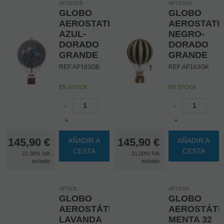
AP163GB
AP163GK
GLOBO
GLOBO
AEROSTATICO
AEROSTATI
AZUL-
NEGRO-
DORADO
DORADO
GRANDE
GRANDE
REF:AP163GB
REF:AP163GK
EN STOCK
EN STOCK
-
-
+
+
145,90
€
145,90
€
AÑADIR A
AÑADIR A
CESTA
CESTA
21.00%
IVA
21.00%
IVA
incluido
incluido
AP163L
AP163M
GLOBO
GLOBO
AEROSTÁTICO
AEROSTÁTI
LAVANDA
MENTA 32