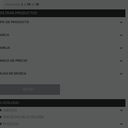
mostrando
1
al
38
de
38
FILTRAR PRODUCTOS
IPO DE PRODUCTO
ARCA
AMILIA
ANGO DE PRECIO
AJAS DE MUSICA
CATÁLOGO
JUEGOS
TARJETAS FELICITACION
PUZZLES