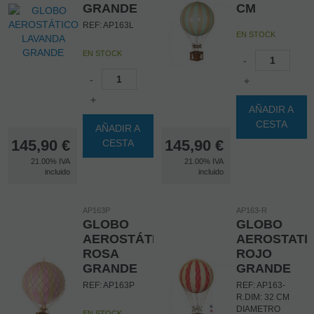
GRANDE
CM
REF: AP163L
EN STOCK
EN STOCK
-
-
+
+
AÑADIR A
CESTA
AÑADIR A
145,90
€
145,90
€
CESTA
21.00%
IVA
21.00%
IVA
incluido
incluido
AP163P
AP163-R
GLOBO
GLOBO
AEROSTÁTICO
AEROSTATI
ROSA
ROJO
GRANDE
GRANDE
REF: AP163P
REF: AP163-
R.DIM: 32 CM
DIAMETRO
EN STOCK