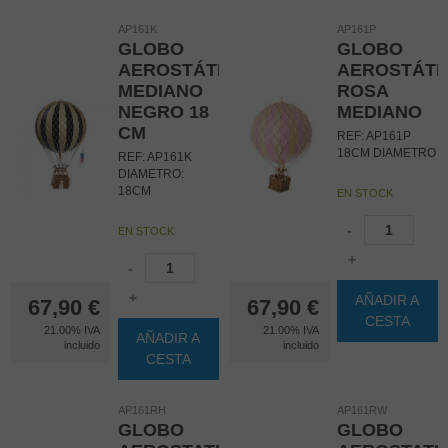
AP161K
AP161P
GLOBO
GLOBO
AEROSTÁTICO
AEROSTÁTI
MEDIANO
ROSA
NEGRO 18
MEDIANO
CM
REF: AP161P
18CM DIAMETRO
REF: AP161K
DIAMETRO:
18CM
EN STOCK
-
EN STOCK
+
-
+
AÑADIR A
67,90
€
67,90
€
CESTA
21.00%
IVA
21.00%
IVA
AÑADIR A
incluido
incluido
CESTA
AP161RH
AP161RW
GLOBO
GLOBO