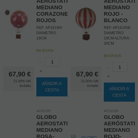
AEROSTATICO
AEROSTATI
MEDIANO
MEDIANO
CORAZONES
ROJO -
ROJOS
BLANCO
REF: AP161RH
REF: AP161RW
DIAMETRO:
DIAMETRO:
18CM
18CM ALTURA:
30CM
EN STOCK
EN STOCK
-
-
+
67,90
€
67,90
€
+
21.00%
IVA
21.00%
IVA
AÑADIR A
incluido
incluido
AÑADIR A
CESTA
CESTA
AP161SP
AP161SR
GLOBO
GLOBO
AEROSTATICO
AERÓSTATI
MEDIANO
MEDIANO
ROSA-
ROJO-