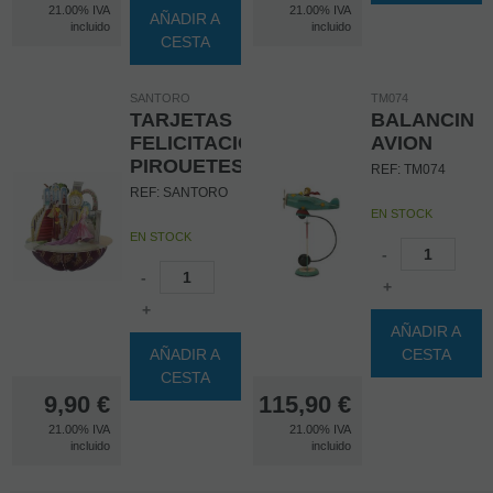
21.00%
IVA
21.00%
IVA
AÑADIR A
incluido
incluido
CESTA
SANTORO
TM074
TARJETAS
BALANCIN
FELICITACION
AVION
PIROUETES
REF: TM074
REF: SANTORO
EN STOCK
EN STOCK
-
-
+
+
AÑADIR A
AÑADIR A
CESTA
CESTA
9,90
€
115,90
€
21.00%
IVA
21.00%
IVA
incluido
incluido