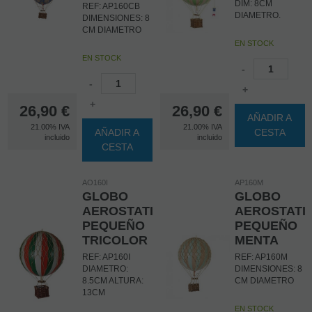
DIM: 8CM
REF: AP160CB
DIAMETRO.
DIMENSIONES: 8
CM DIAMETRO
EN STOCK
EN STOCK
-
-
+
+
26,90
€
26,90
€
AÑADIR A
21.00%
IVA
21.00%
IVA
AÑADIR A
CESTA
incluido
incluido
CESTA
AO160I
AP160M
GLOBO
GLOBO
AEROSTATICO
AEROSTATI
PEQUEÑO
PEQUEÑO
TRICOLOR
MENTA
REF: AP160I
REF: AP160M
DIAMETRO:
DIMENSIONES: 8
8.5CM ALTURA:
CM DIAMETRO
13CM
EN STOCK