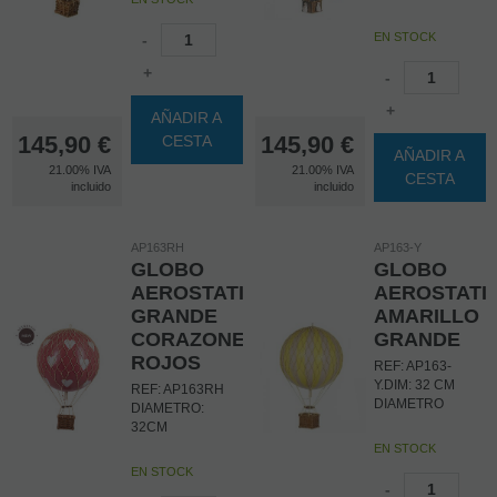
EN STOCK
-
+
-
+
AÑADIR A
145,90
€
145,90
€
CESTA
AÑADIR A
21.00%
IVA
21.00%
IVA
CESTA
incluido
incluido
AP163RH
AP163-Y
GLOBO
GLOBO
AEROSTATICO
AEROSTATI
GRANDE
AMARILLO
CORAZONES
GRANDE
ROJOS
REF: AP163-
Y.DIM: 32 CM
REF: AP163RH
DIAMETRO
DIAMETRO:
32CM
EN STOCK
EN STOCK
-