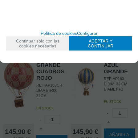
-
-
+
+
145,90
€
145,90
€
21.00%
IVA
21.00%
IVA
AÑADIR A
AÑADIR A
incluido
incluido
CESTA
CESTA
Política de cookies
Configurar
Continuar solo con las
ACEPTAR Y
cookies necesarias
CONTINUAR
AP163CR
AP163-D
GLOBO
GLOBO
AEROSTATICO
AEROSTATI
GRANDE
AZUL
CUADROS
GRANDE
ROJO
REF: AP163-
D.DIM: 32 CM
REF: AP163CR
DIAMETRO
DIAMETRO:
32CM
EN STOCK
EN STOCK
-
-
+
+
145,90
€
145,90
€
AÑADIR A