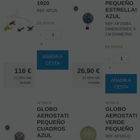
1920
PEQUEÑO
ESTRELLAS
REF: AP120
AZUL
EN STOCK
REF: AP160BS
DIMENSIONES: 8
-
CM DIAMETRO
+
EN STOCK
AÑADIR A
-
CESTA
+
116
€
26,90
€
21.00%
IVA
21.00%
IVA
AÑADIR A
incluido
incluido
CESTA
AP160CB
AP160-G
GLOBO
GLOBO
AEROSTATICO
AEROSTATI
PEQUEÑO
VERDE
CUADROS
PEQUEÑO
AZUL
REF: AP160-G.