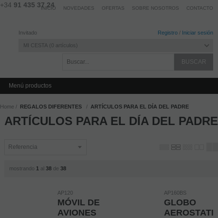
+34
91 435 37 24
INICIO
NOVEDADES
OFERTAS
SOBRE NOSOTROS
CONTACTO
Invitado
Registro
/
Iniciar sesión
MI CESTA
0
artículos
Menú productos
Home
REGALOS DIFERENTES
ARTÍCULOS PARA EL DÍA DEL PADRE
ARTÍCULOS PARA EL DÍA DEL PADRE
mostrando
1
al
38
de
38
AP120
AP160BS
MÓVIL DE
GLOBO
AVIONES
AEROSTATI