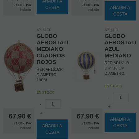
AÑADIR A
21.00%
IVA
21.00%
IVA
CESTA
AÑADIR A
incluido
incluido
CESTA
AP161CR
AP161-D
GLOBO
GLOBO
AEROSTATICO
AEROSTATI
MEDIANO
AZUL
CUADROS
MEDIANO
ROJOS
REF: AP161-D.
DIM: 18 CM
REF: AP161CR
DIAMETRO.
DIAMETRO:
18CM
EN STOCK
EN STOCK
-
-
+
+
67,90
€
67,90
€
AÑADIR A
21.00%
IVA
21.00%
IVA
AÑADIR A
CESTA
incluido
incluido
CESTA