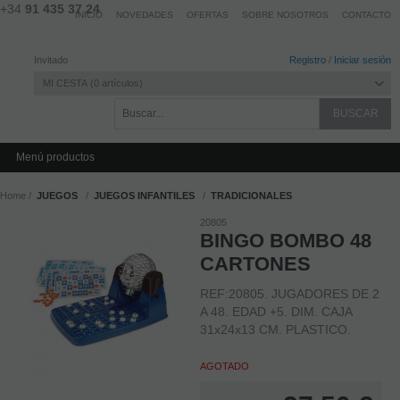
+34
91 435 37 24
INICIO
NOVEDADES
OFERTAS
SOBRE NOSOTROS
CONTACTO
Invitado
Registro
/
Iniciar sesión
MI CESTA
0
artículos
Menú productos
Home
JUEGOS
JUEGOS INFANTILES
TRADICIONALES
20805
BINGO BOMBO 48
CARTONES
REF:20805. JUGADORES DE 2
A 48. EDAD +5. DIM. CAJA
31x24x13 CM. PLASTICO.
AGOTADO