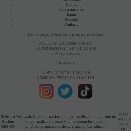
Ofertas
Sobre nosotros
Login
Registro
Contacto
Don Juego, Puzzles y juegos de mesa
C/ Alcalá, nº 113, 28009. MADRID.
telf:
(34) 914353724
/
(34) 914314349
info@donjuego.es
HORARIO
LUNES A SÁBADO:
10H A 21H
DOMINGO Y FESTIVOS:
11H A 15H
0.334
Software
Política de Cookies
-
gastos de envio
-
política de protección de
seg /
73
Gestión
datos
-
política de venta y cancelación/devolución
-
sql
/ 4
GESIO®
condiciones generales de contratación/cancelación
MB