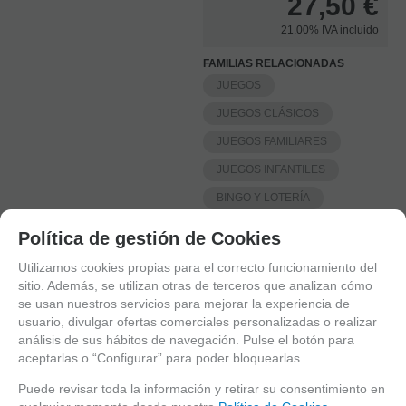
27,50
€
21.00%
IVA incluido
FAMILIAS RELACIONADAS
JUEGOS
JUEGOS CLÁSICOS
JUEGOS FAMILIARES
JUEGOS INFANTILES
BINGO Y LOTERÍA
TRADICIONALES
Política de gestión de Cookies
FECHA DE LANZAMIENTO
Utilizamos cookies propias para el correcto funcionamiento del
Jueves, 9 Noviembre 2017
sitio. Además, se utilizan otras de terceros que analizan cómo
se usan nuestros servicios para mejorar la experiencia de
usuario, divulgar ofertas comerciales personalizadas o realizar
Solicitar más info
análisis de sus hábitos de navegación. Pulse el botón para
aceptarlas o “Configurar” para poder bloquearlas.
Recomendar
Puede revisar toda la información y retirar su consentimiento en