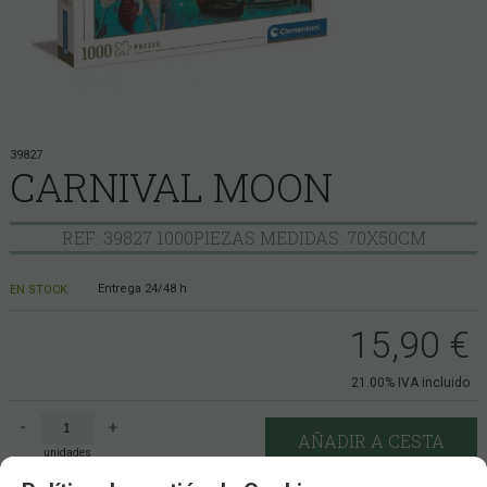
39827
CARNIVAL MOON
REF: 39827 1000PIEZAS MEDIDAS: 70X50CM
Entrega 24/48 h
EN STOCK
15,90
€
21.00%
IVA incluido
-
+
AÑADIR A CESTA
unidades