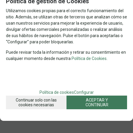
Política de gestión de Cookies
1000
CLEMENTONI
ARTE
Nº DE PIEZAS
MARCA
TEMA
Utilizamos cookies propias para el correcto funcionamiento del
50x69.CLEMENTONI
DIMENSIONES
sitio. Además, se utilizan otras de terceros que analizan cómo se
usan nuestros servicios para mejorar la experiencia de usuario,
FAMILIAS RELACIONADAS
divulgar ofertas comerciales personalizadas o realizar análisis
PUZZLES POR MARCAS
PUZZLES DE ARTE
CLEMENTONI
de sus hábitos de navegación. Pulse el botón para aceptarlas o
“Configurar” para poder bloquearlas.
ARTE POR Nº DE PIEZAS
1.000 PZAS ARTE
PUZZLES
Puede revisar toda la información y retirar su consentimiento en
FECHA DE LANZAMIENTO
cualquier momento desde nuestra
Política de Cookies
.
Miércoles, 21 Febrero 2024
SOLICITAR MÁS INFO
RECOMENDAR
Política de cookies
Configurar
Continuar solo con las
ACEPTAR Y
cookies necesarias
CONTINUAR