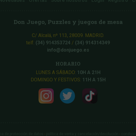
Novedades
Ofertas
Sobre nosotros
Login
Registro
C
Don Juego, Puzzles y juegos de mesa
C/ Alcalá, nº 113, 28009. MADRID.
telf:
(34) 914353724
/
(34) 914314349
info@donjuego.es
HORARIO
LUNES A SÁBADO:
10H A 21H
DOMINGO Y FESTIVOS:
11H A 15H
ica de protección de datos
-
política de venta y cancelación/devolución
-
condicio