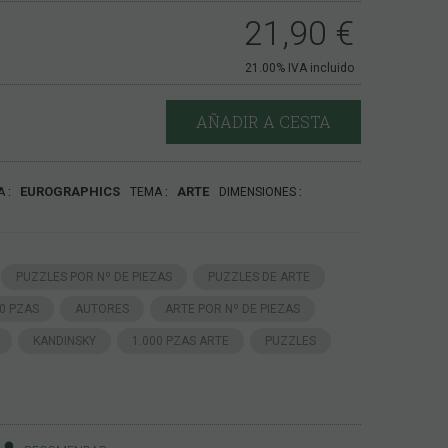
21,90
€
21.00%
IVA incluido
AÑADIR A CESTA
EUROGRAPHICS
ARTE
A
TEMA
DIMENSIONES
PUZZLES POR Nº DE PIEZAS
PUZZLES DE ARTE
00 PZAS
AUTORES
ARTE POR Nº DE PIEZAS
KANDINSKY
1.000 PZAS ARTE
PUZZLES