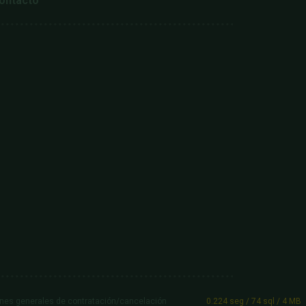
ontacto
nes generales de contratación/cancelación
0.224 seg /
74 sql
/ 4 MB