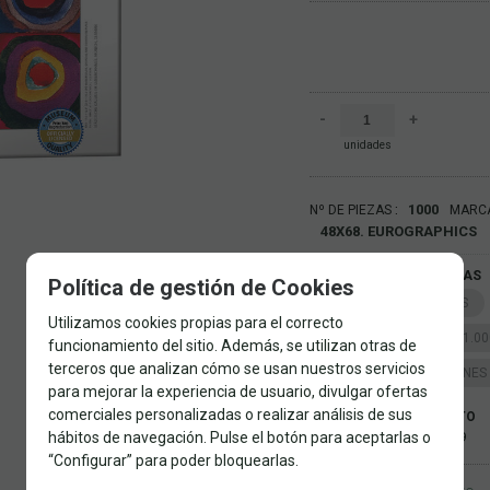
-
+
unidades
1000
Nº DE PIEZAS
MARC
48X68. EUROGRAPHICS
FAMILIAS RELACIONADAS
Política de gestión de Cookies
PUZZLES POR MARCAS
Utilizamos cookies propias para el correcto
EUROGRAPHICS
1.0
funcionamiento del sitio. Además, se utilizan otras de
terceros que analizan cómo se usan nuestros servicios
AUTORES Y COLECCIONES
para mejorar la experiencia de usuario, divulgar ofertas
comerciales personalizadas o realizar análisis de sus
FECHA DE LANZAMIENTO
hábitos de navegación. Pulse el botón para aceptarlas o
Miércoles, 22 Mayo 2019
“Configurar” para poder bloquearlas.