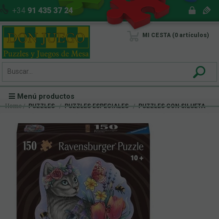
+34
91 435 37 24
MI CESTA
0
artículos
Menú productos
Home
PUZZLES
PUZZLES ESPECIALES
PUZZLES CON SILUETA