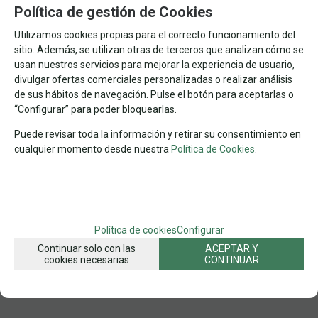
Política de gestión de Cookies
21.00%
IVA incluido
Utilizamos cookies propias para el correcto funcionamiento del
sitio. Además, se utilizan otras de terceros que analizan cómo se
FAMILIAS RELACIONADAS
usan nuestros servicios para mejorar la experiencia de usuario,
PUZZLES POR MARCAS
PUZZLES ESPECIALES
divulgar ofertas comerciales personalizadas o realizar análisis
de sus hábitos de navegación. Pulse el botón para aceptarlas o
RAVENSBURGER
EFECTO MADERA
PUZZLES CON SILUETA
“Configurar” para poder bloquearlas.
PUZZLES
Puede revisar toda la información y retirar su consentimiento en
cualquier momento desde nuestra
Política de Cookies
.
FECHA DE LANZAMIENTO
Viernes, 8 Marzo 2024
SOLICITAR MÁS INFO
RECOMENDAR
Política de cookies
Configurar
Continuar solo con las
ACEPTAR Y
cookies necesarias
CONTINUAR