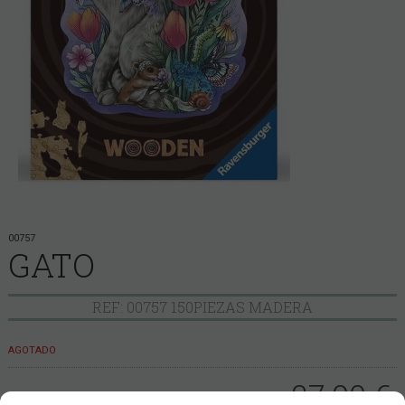
00757
GATO
REF: 00757 150PIEZAS MADERA
AGOTADO
27,90
€