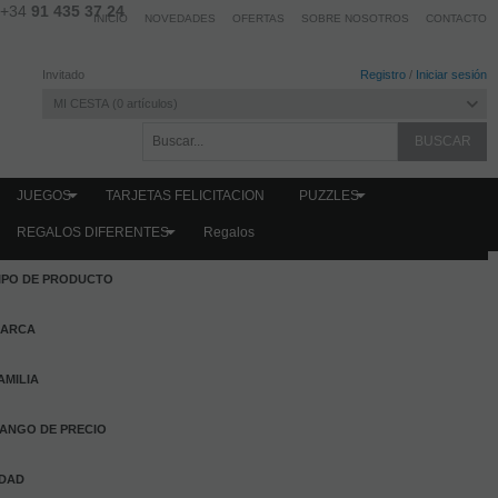
+34
91 435 37 24
INICIO
NOVEDADES
OFERTAS
SOBRE NOSOTROS
CONTACTO
Invitado
Registro
/
Iniciar sesión
MI CESTA
0
artículos
JUEGOS
TARJETAS FELICITACION
PUZZLES
REGALOS DIFERENTES
Regalos
FILTRAR PRODUCTOS
IPO DE PRODUCTO
ARCA
AMILIA
ANGO DE PRECIO
DAD