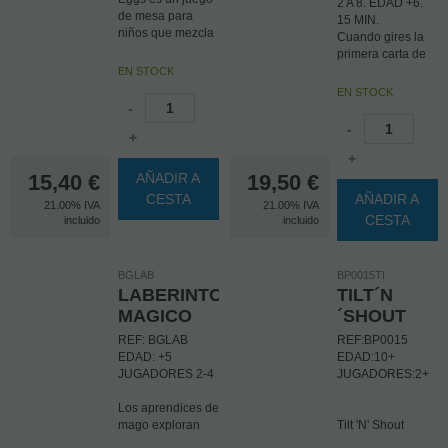
2 A 8. EDAD +6.
de mesa para
15 MIN.
niños que mezcla
Cuando gires la
la habilidad con la
primera carta de
destreza. Un
la pila, todos los
EN STOCK
juego de siempre
demás jugadores
EN STOCK
con materiales
estarán con los
-
magníficos que
ojos clavados en
-
harán la delicia de
+
ella. El más rápido
grandes y
cogerá el objeto
+
pequeños.
que muestra la
15,40
€
AÑADIR A
19,50
€
carta con forma y
CESTA
AÑADIR A
21.00%
IVA
21.00%
IVA
color. Rápido, ágil
CESTA
incluido
incluido
y muy divertido.
Ideal para grupos
y fiestas.
BGLAB
BP0015TI
LABERINTO
TILT´N
MAGICO
´SHOUT
REF: BGLAB
REF:BP0015
EDAD: +5
EDAD:10+
JUGADORES 2-4
JUGADORES:2+
Los aprendices de
mago exploran
Tilt 'N' Shout
con curiosidad el
enfrenta a dos