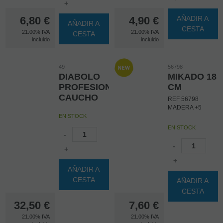
explicaciones de
+
un mago
profesional.
6,80
€
4,90
€
AÑADIR A
AÑADIR A
CESTA
21.00%
IVA
21.00%
IVA
CESTA
incluido
incluido
49
56798
DIABOLO
MIKADO 18
PROFESIONAL
CM
CAUCHO
REF 56798
MADERA +5
EN STOCK
EN STOCK
-
-
+
+
AÑADIR A
CESTA
AÑADIR A
CESTA
32,50
€
7,60
€
21.00%
IVA
21.00%
IVA