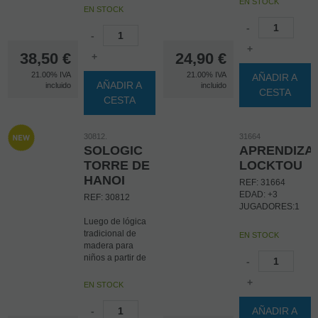
EN STOCK
madera de 6,8
EN STOCK
cms. de diametro
-
1 bolsa de ropa
-
para guardarlas
+
38,50
€
La petanca es un
24,90
€
+
juego en el que la
21.00%
IVA
21.00%
IVA
AÑADIR A
meta es lanzar
AÑADIR A
incluido
incluido
bolas tan cerca
CESTA
CESTA
como sea posible
de una pequeña
bola de madera,
30812.
31664
lanzada
SOLOGIC
APRENDIZA
anteriormente por
un jugador.
TORRE DE
LOCKTOU
HANOI
REF: 31664
EDAD: +3
REF: 30812
JUGADORES:1
Luego de lógica
tradicional de
EN STOCK
madera para
niños a partir de
-
los 6 años.
+
EN STOCK
El objetivo de este
juego es trasladar
-
AÑADIR A