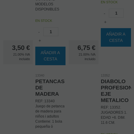
EN STOCK
MODELOS
DISPONIBLES
-
EN STOCK
+
-
AÑADIR A
CESTA
+
3,50
€
6,75
€
AÑADIR A
21.00%
IVA
21.00%
IVA
CESTA
incluido
incluido
13340
13352
PETANCAS
DIABOLO
DE
PROFESION
MADERA
EJE
METALICO
REF: 13340
Juego de petanca
REF: 13352.
de madera para
JUGADORES 1.
niños i adultos
EDAD +6. DIM.
Contiene: 1 bola
11.6 CM.
pequeña ó
boliche 6 bolas de