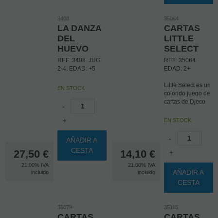
Fomenta el
pensamiento
3408
35064
lógico.
LA DANZA
CARTAS
Entrena la
cordinación
DEL
LITTLE
mano-ojo.
HUEVO
SELECT
REF: 3408. JUG:
REF: 35064
2-4. EDAD: +5
EDAD: 2+
Little Select es un
EN STOCK
colorido juego de
cartas de Djeco
-
diseñado
especialmente
+
EN STOCK
para niños y niñas
a partir de los 2
-
AÑADIR A
años. Este juego
CESTA
27,50
€
14,10
€
es ideal como
+
introducción a la
21.00%
IVA
21.00%
IVA
clasificación, ya
AÑADIR A
incluido
incluido
que ayuda a los
CESTA
más pequeños a
agrupar cartas
según colores y
35079.
35115.
tipos de animales,
CARTAS
CARTAS
desarrollando