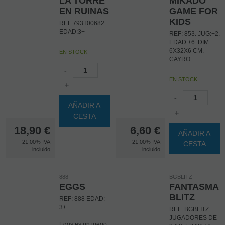
LA TORRE
MIKADO
EN RUINAS
GAME FOR
KIDS
REF:793T00682
EDAD:3+
REF: 853. JUG:+2.
EDAD +6. DIM:
6X32X6 CM.
EN STOCK
CAYRO
-
EN STOCK
+
-
AÑADIR A
+
CESTA
18,90
€
6,60
€
AÑADIR A
21.00%
IVA
21.00%
IVA
CESTA
incluido
incluido
888
BGBLITZ
EGGS
FANTASMA
BLITZ
REF: 888 EDAD:
3+
REF: BGBLITZ.
JUGADORES DE
Eggs es un juego