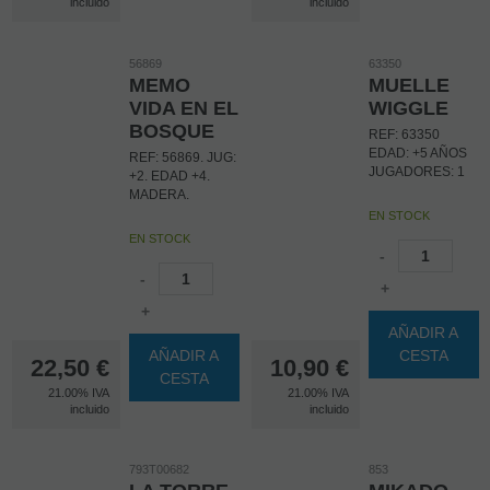
incluido
incluido
56869
63350
MEMO
MUELLE
VIDA EN EL
WIGGLE
BOSQUE
REF: 63350
EDAD: +5 AÑOS
REF: 56869. JUG:
JUGADORES: 1
+2. EDAD +4.
MADERA.
EN STOCK
EN STOCK
-
-
+
+
AÑADIR A
AÑADIR A
CESTA
22,50
€
10,90
€
CESTA
21.00%
IVA
21.00%
IVA
incluido
incluido
793T00682
853