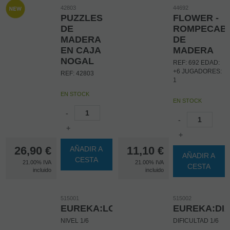
42803
44692
Cada movimiento
PUZZLES
FLOWER -
requiere
DE
ROMPECAB
pensamiento y
estrategia para
MADERA
DE
llegar a la
EN CAJA
MADERA
solución.
NOGAL
REF: 692 EDAD:
+6 JUGADORES:
Pertenece a la
REF: 42803
1
colección Sologic
de Djeco, juegos
EN STOCK
que permiten a los
EN STOCK
niños agudizar su
-
sentido lógico y su
-
razonamiento.
+
+
La caja contiene:
26,90
€
11,10
€
AÑADIR A
1 tablero de
AÑADIR A
CESTA
madera, 6 discos
21.00%
IVA
21.00%
IVA
CESTA
de madera y un
incluido
incluido
cuadernillo con
las reglas del
juego y sus
515001
515002
soluciones.
EUREKA:LOOP
EUREKA:DI
NIVEL 1/6
DIFICULTAD 1/6