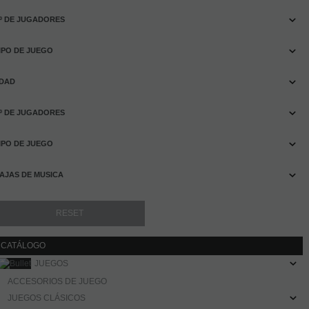
º DE JUGADORES
IPO DE JUEGO
DAD
º DE JUGADORES
IPO DE JUEGO
AJAS DE MUSICA
CATÁLOGO
JUEGOS
ACCESORIOS DE JUEGO
JUEGOS CLÁSICOS