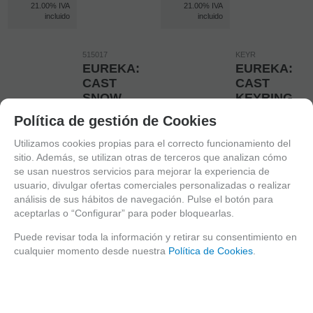
21.00%
IVA
21.00%
IVA
incluido
incluido
515017
KEYR
EUREKA:
EUREKA:
CAST
CAST
SNOW
KEYRING
REF:5150177
REF: KEYR
Política de gestión de Cookies
NIVEL DE
EDAD: 14+
DIFICULTAD: 2
DIFUCLTAD: 2*
Utilizamos cookies propias para el correcto funcionamiento del
DE 6
sitio. Además, se utilizan otras de terceros que analizan cómo
EN STOCK
se usan nuestros servicios para mejorar la experiencia de
EN STOCK
usuario, divulgar ofertas comerciales personalizadas o realizar
-
análisis de sus hábitos de navegación. Pulse el botón para
-
aceptarlas o “Configurar” para poder bloquearlas.
+
+
Puede revisar toda la información y retirar su consentimiento en
AÑADIR A
18,90
€
18,90
€
cualquier momento desde nuestra
Política de Cookies
.
AÑADIR A
CESTA
21.00%
IVA
21.00%
IVA
CESTA
incluido
incluido