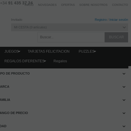
+34
91 435 37 24
INICIO
NOVEDADES
OFERTAS
SOBRE NOSOTROS
CONTACTO
Invitado
Registro
/
Iniciar sesión
MI CESTA
0
artículos
JUEGOS
TARJETAS FELICITACION
PUZZLES
REGALOS DIFERENTES
Regalos
FILTRAR PRODUCTOS
IPO DE PRODUCTO
ARCA
AMILIA
ANGO DE PRECIO
DAD