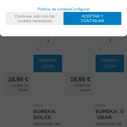
515031
515032
EUREKA:
EUREKA: S
Política de cookies
Configurar
STAR
& S
Continuar solo con las
ACEPTAR Y
DIFICULTAD: 3/6
DIFICULTAD: 3/6
cookies necesarias
CONTINUAR
EN STOCK
EN STOCK
-
-
+
+
AÑADIR A
AÑADIR A
CESTA
CESTA
18,90
€
18,90
€
21.00%
IVA
21.00%
IVA
incluido
incluido
515034
515035
EUREKA:
EUREKA: O
DOLCE
´GEAR
DIFICULTAD: 3/6
DIFICULTAD: 3/6