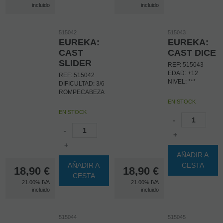
incluido
incluido
515042
515043
EUREKA:
EUREKA:
CAST
CAST DICE
SLIDER
REF: 515043
EDAD: +12
REF: 515042
NIVEL: ***
DIFICULTAD: 3/6
ROMPECABEZA
EN STOCK
EN STOCK
-
-
+
+
AÑADIR A
AÑADIR A
CESTA
18,90
€
18,90
€
CESTA
21.00%
IVA
21.00%
IVA
incluido
incluido
515044
515045