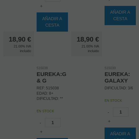
+
AÑADIR A
AÑADIR A
CESTA
CESTA
18,90
€
18,90
€
21.00%
IVA
21.00%
IVA
incluido
incluido
515038
515039
EUREKA:G
EUREKA:
& G
GALAXY
REF: 515038
DIFICULTAD: 3/6
EDAD: 8+
DIFICULTAD: **
EN STOCK
EN STOCK
-
+
-
+
AÑADIR A