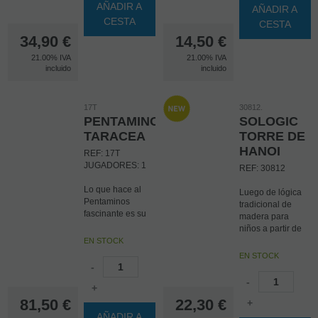
AÑADIR A
AÑADIR A
CESTA
CESTA
34,90
€
14,50
€
21.00%
IVA
21.00%
IVA
incluido
incluido
17T
30812.
PENTAMINOS
SOLOGIC
TARACEA
TORRE DE
HANOI
REF: 17T
JUGADORES: 1
REF: 30812
Lo que hace al
Luego de lógica
Pentaminos
tradicional de
fascinante es su
madera para
aparente
niños a partir de
simpleza, tan
los 6 años.
EN STOCK
diferente de otros
EN STOCK
enigmas y
El objetivo de este
-
problemas.
juego es trasladar
-
Completamente
+
la torre a la barra
diferente a un
81,50
€
22,30
€
de llegada
+
puzzle de 1000
siguiendo las
AÑADIR A