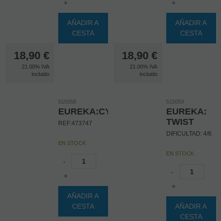
+
+
AÑADIR A
AÑADIR A
CESTA
CESTA
18,90
€
18,90
€
21.00%
IVA
21.00%
IVA
incluido
incluido
515058
515059
EUREKA:CYLINDER
EUREKA:
TWIST
REF:473747
DIFICULTAD: 4/6
EN STOCK
EN STOCK
-
-
+
+
AÑADIR A
CESTA
AÑADIR A
CESTA