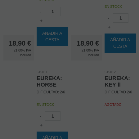
EN STOCK
-
-
+
+
AÑADIR A
CESTA
AÑADIR A
18,90
€
18,90
€
CESTA
21.00%
IVA
21.00%
IVA
incluido
incluido
515011
515012
EUREKA:
EUREKA:
HORSE
KEY ll
DIFICULTAD: 2/6
DIFICULTAD 2/6
EN STOCK
AGOTADO
-
+
AÑADIR A