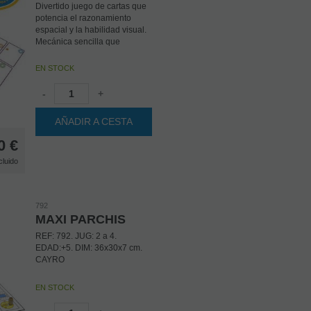
Divertido juego de cartas que
potencia el razonamiento
espacial y la habilidad visual.
Mecánica sencilla que
consiste en ser los primeros
en hacer Swish o
EN STOCK
combinaciones acumulando
dos o más cartas para que
-
+
cada punto esté dentro de un
círculo de un mismo color.
AÑADIR A CESTA
Gana el jugador con más
cartas al final de la partida.
0
€
Hay distinto niveles de juego.
cluido
792
MAXI PARCHIS
REF: 792. JUG: 2 a 4.
EDAD:+5. DIM: 36x30x7 cm.
CAYRO
EN STOCK