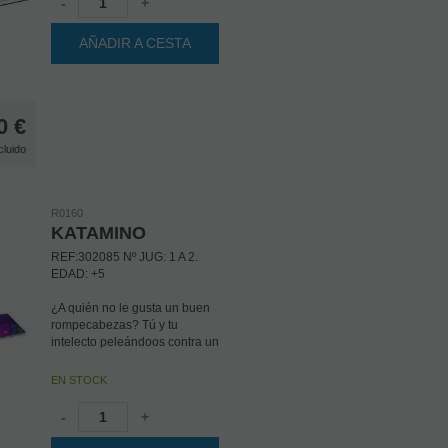
-
+
AÑADIR A CESTA
0
€
cluido
R0160
KATAMINO
REF:302085 Nº JUG: 1 A 2.
EDAD: +5
¿A quién no le gusta un buen
rompecabezas? Tú y tu
intelecto peleándoos contra un
montón de piezas insolentes
que no quieren encajar. Hasta
EN STOCK
que lo hacen y tú sonríes
satisfecho por el trabajo bien
-
+
hecho. Desafortunadamente,
una vez descubierta la