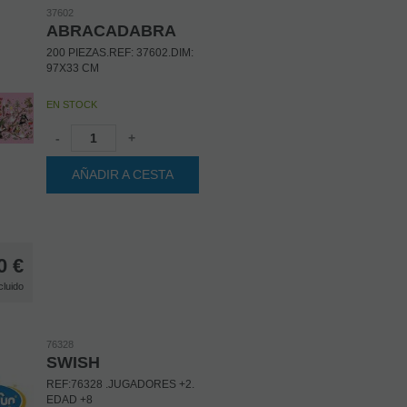
37602
ABRACADABRA
200 PIEZAS.REF: 37602.DIM:
97X33 CM
EN STOCK
-
+
AÑADIR A CESTA
0
€
cluido
76328
SWISH
REF:76328 .JUGADORES +2.
EDAD +8