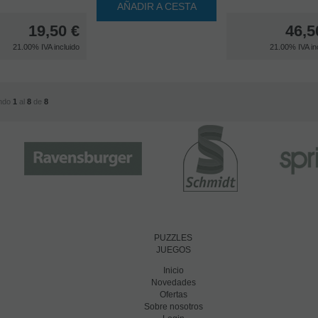
AÑADIR A CESTA
19,50
€
46,5
21.00%
IVA incluido
21.00%
IVA in
ndo
1
al
8
de
8
PUZZLES
JUEGOS
Inicio
Novedades
Ofertas
Sobre nosotros