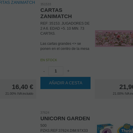
351533
CARTAS
ZANIMATCH
REF: 35153. JUGADORES DE
2 A 6. EDAD +5. 10 MIN. 73
CARTAS.
Las cartas grandes <
> se
ponen en el centro de la mesa
boca abajo.
Se reparten un total de 7
EN STOCK
cartas a cada jugador que de
momento no las ven.
-
+
DESARROLLO DEL JUEGO:
AÑADIR A CESTA
Se trata de girar una carta
16,40
€
21,9
grande y, seguidamente, cada
21.00%
IVA incluido
21.00%
IVA in
jugador se fija en sus 7 cartas.
Se trata de observar y el más
rápido en asociar un mismo
elemento (de carta individual a
37624
carta grande) es el que
UNICORN GARDEN
convierte su carta en un punto
y por lo tanto se deshace de
500
esta.
PZAS.REF:37624.DIM:97X33