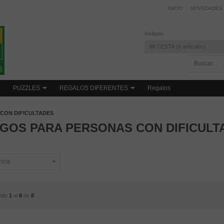
INICIO
NOVEDADES
Invitado
MI CESTA
0
artículos
PUZZLES
REGALOS DIFERENTES
Regalos
CON DIFICULTADES
GOS PARA PERSONAS CON DIFICULT
ndo
1
al
8
de
8