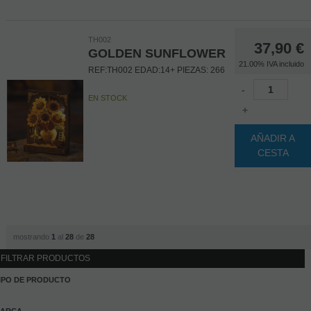
TH002
37,90
€
GOLDEN SUNFLOWER
21.00%
IVA incluido
REF:TH002 EDAD:14+ PIEZAS: 266
-
EN STOCK
+
AÑADIR A
CESTA
mostrando
1
al
28
de
28
FILTRAR PRODUCTOS
IPO DE PRODUCTO