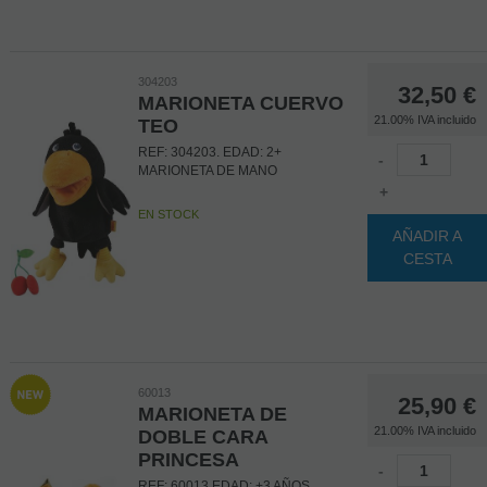
304203
32,50
€
MARIONETA CUERVO
21.00%
IVA incluido
TEO
REF: 304203. EDAD: 2+
-
MARIONETA DE MANO
+
EN STOCK
AÑADIR A
CESTA
60013
25,90
€
MARIONETA DE
21.00%
IVA incluido
DOBLE CARA
PRINCESA
-
REF: 60013 EDAD: +3 AÑOS