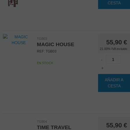
CESTA
TGB03
55,90
€
MAGIC HOUSE
21.00%
IVA incluido
REF: TGB03
-
EN STOCK
+
AÑADIR A
CESTA
TGB04
55,90
€
TIME TRAVEL