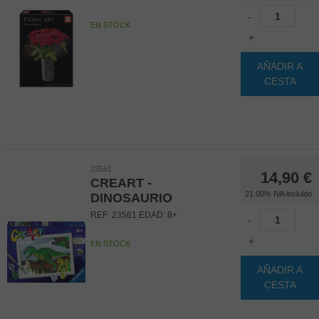
-
EN STOCK
+
AÑADIR A
CESTA
23561
14,90
€
CREART -
21.00%
IVA incluido
DINOSAURIO
REF: 23561 EDAD: 8+
-
+
EN STOCK
AÑADIR A
CESTA