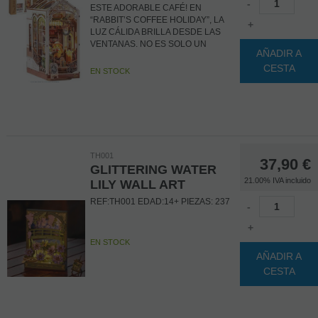
-
ESTE ADORABLE CAFÉ! EN
“RABBIT’S COFFEE HOLIDAY”, LA
+
LUZ CÁLIDA BRILLA DESDE LAS
VENTANAS. NO ES SOLO UN
AÑADIR A
PUZZLE 3D, ES UNA ESCENA
CESTA
TRANQUILA PARA CONSTRUIR Y
EN STOCK
DECORAR TU ESTANTERÍA O
ESCRITORIO.
TH001
37,90
€
GLITTERING WATER
21.00%
IVA incluido
LILY WALL ART
REF:TH001 EDAD:14+ PIEZAS: 237
-
+
EN STOCK
AÑADIR A
CESTA