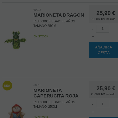
60015
25,90
€
MARIONETA DRAGON
21.00%
IVA incluido
REF: 60015 EDAD: +3 AÑOS
TAMAÑO:25CM
-
+
EN STOCK
AÑADIR A
CESTA
60016
25,90
€
MARIONETA
21.00%
IVA incluido
CAPERUCITA ROJA
REF: 60016 EDAD: +3 AÑOS
-
TAMAÑO: 25CM
+
EN STOCK