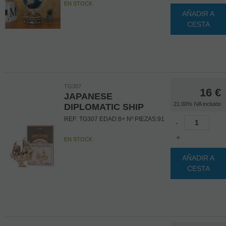
EN STOCK
AÑADIR A
CESTA
TG307
16
€
JAPANESE
21.00%
IVA incluido
DIPLOMATIC SHIP
REF: TG307 EDAD:8+ Nº PIEZAS:91
-
+
EN STOCK
AÑADIR A
CESTA