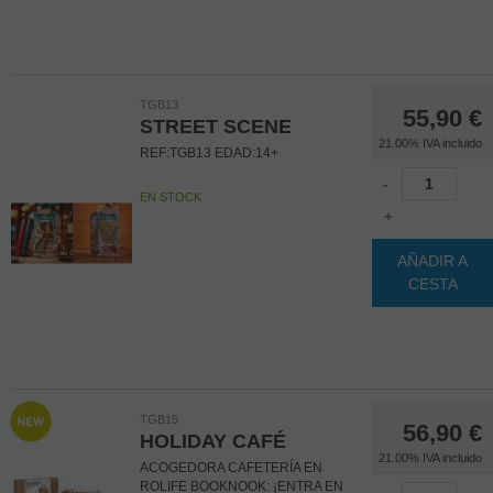
TGB13
55,90
€
STREET SCENE
21.00%
IVA incluido
REF:TGB13 EDAD:14+
-
EN STOCK
+
AÑADIR A
CESTA
TGB15
56,90
€
HOLIDAY CAFÉ
21.00%
IVA incluido
ACOGEDORA CAFETERÍA EN
ROLIFE BOOKNOOK: ¡ENTRA EN