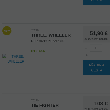
CESTA
70216
51,90
€
THREE. WHEELER
21.00%
IVA incluido
REF: 70216 PIEZAS: 457
-
EN STOCK
+
AÑADIR A
CESTA
70270
103
€
TIE FIGHTER
21.00%
IVA incluido