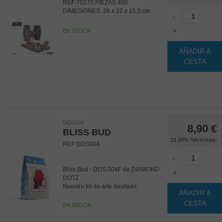
REF:70270 PIEZAS:400
DIMESIONES: 26 x 22 x 15.5 cm
-
+
EN STOCK
AÑADIR A
CESTA
DDS004
8,90
€
BLISS BUD
21.00%
IVA incluido
REF:DDS004
-
Bliss Bud - DDS.004F de DIAMOND
+
DOTZ
Nuestro kit de arte facetado
AÑADIR A
Diamond Dotz incluye todo lo
CESTA
necesario para completar esta obra
EN STOCK
de arte única. Diamond Dotz es una
nueva y sorprendente técnica que