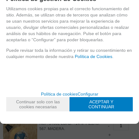
FERROCARRILES HUMEANTES
HASTA PASEOS SALVAJES EN LA
Utilizamos cookies propias para el correcto funcionamiento del
CARRETERA. DEJE QUE LOS
sitio. Además, se utilizan otras de terceros que analizan cómo
MCB02
69,50
€
MODELOS MC LO GUÍEN EN LA
THE SEAHORSE
se usan nuestros servicios para mejorar la experiencia de
ÉPICA HISTORIA DEL PROGRESO
21.00%
IVA incluido
BARQUE
usuario, divulgar ofertas comerciales personalizadas o realizar
DEL VEHÍCULO.
análisis de sus hábitos de navegación. Pulse el botón para
AUTOENSAMBLAJE, MODELO A
MAQUETA DE MADERA BARCO
-
aceptarlas o “Configurar” para poder bloquearlas.
ESCALA, RÉPLICA DE VEHÍCULOS
CLÁSICOS, ESTRUCTURAS
+
EN STOCK
Puede revisar toda la información y retirar su consentimiento en
DETALLADAS.
cualquier momento desde nuestra
Política de Cookies
.
AÑADIR A
CESTA
Política de cookies
Configurar
Continuar solo con las
ACEPTAR Y
ST002
109,50
€
cookies necesarias
CONTINUAR
THE GLOBE 3D
21.00%
IVA incluido
WOODEN MODEL
REF: ST002 EDAD: +14 Nº PIEZAS:
-
567. MADERA.
+