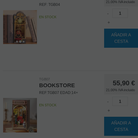
21.00%
IVA incluido
REF: TGB04
-
EN STOCK
+
AÑADIR A
CESTA
TGB07
55,90
€
BOOKSTORE
21.00%
IVA incluido
REF:TGB07 EDAD:14+
-
EN STOCK
+
AÑADIR A
CESTA