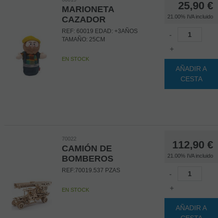
25,90
€
MARIONETA
21.00%
IVA incluido
CAZADOR
REF: 60019 EDAD: +3AÑOS
-
TAMAÑO: 25CM
+
EN STOCK
AÑADIR A
CESTA
70022
112,90
€
CAMIÓN DE
21.00%
IVA incluido
BOMBEROS
REF:70019.537 PZAS
-
+
EN STOCK
AÑADIR A