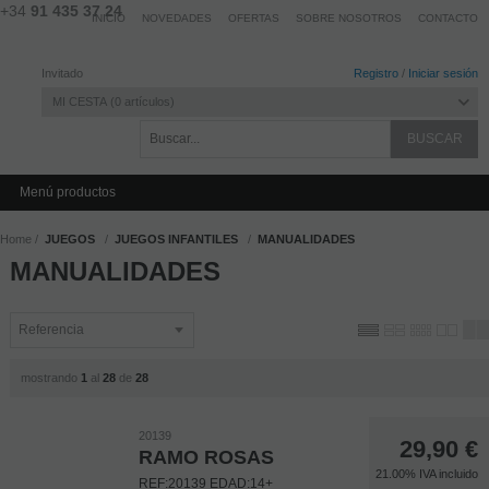
+34
91 435 37 24
INICIO
NOVEDADES
OFERTAS
SOBRE NOSOTROS
CONTACTO
Invitado
Registro
/
Iniciar sesión
MI CESTA
0
artículos
Menú productos
Home
JUEGOS
JUEGOS INFANTILES
MANUALIDADES
MANUALIDADES
mostrando
1
al
28
de
28
20139
29,90
€
RAMO ROSAS
21.00%
IVA incluido
REF:20139 EDAD:14+