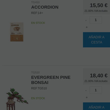
TG410
15,50
€
ACCORDION
21.00%
IVA incluido
REF:14+
-
EN STOCK
+
AÑADIR A
CESTA
TG510
18,40
€
EVERGREEN PINE
21.00%
IVA incluido
BONSAI
REF:TG510
-
+
EN STOCK
AÑADIR A