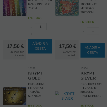
REF: 01027. 1000
REF: 01231.
PZAS. DIM: 50 X
1000PIEZAS
70 CM
MEDIDAS:
70X50CM
EN STOCK
EN STOCK
-
-
+
+
AÑADIR A
17,50
€
17,50
€
AÑADIR A
CESTA
21.00%
IVA
21.00%
IVA
CESTA
incluido
incluido
15152
15964
KRYPT
KRYPT
GOLD
SILVER
REF: 15152
REF: 15964 654
PIEZAS: 631
PIEZAS DIM:
TAMAÑO
50X70CM
50X70CM
RAVENSBURGER
EN STOCK
EN STOCK