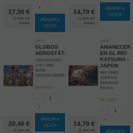
+
AÑADIR A
17,50
€
14,70
€
CESTA
21.00%
IVA
21.00%
IVA
AÑADIR A
incluido
incluido
CESTA
17977
18455
GLOBOS
AMANECER
AEROSTÁTICOS
EN EL RÍO
KATSURA -
1500 PZAS.REF:
JAPON
17977 DIM:
85X60
REF:18455
CM.EDUCABORRAS
1000PZAS
DIM:68X48
EN STOCK
EDUCA
-
EN STOCK
+
-
AÑADIR A
+
20,40
€
14,70
€
CESTA
21.00%
IVA
21.00%
IVA
AÑADIR A