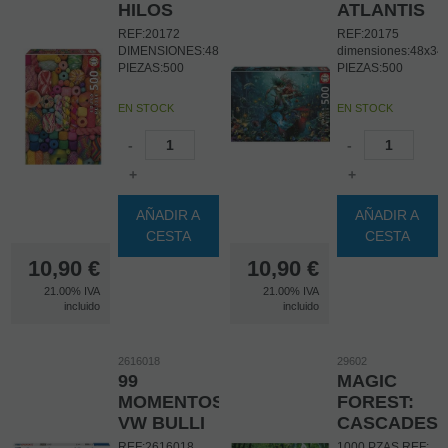
HILOS
ATLANTIS
REF:20172
REF:20175
DIMENSIONES:48X34CM
dimensiones:48x3
PIEZAS:500
PIEZAS:500
EN STOCK
EN STOCK
-
-
+
+
AÑADIR A
AÑADIR A
CESTA
CESTA
10,90
€
10,90
€
21.00%
IVA
21.00%
IVA
incluido
incluido
2616018
29602
99
MAGIC
MOMENTOS
FOREST:
VW BULLI
CASCADES
REF:2616018
1000 PZAS.REF: