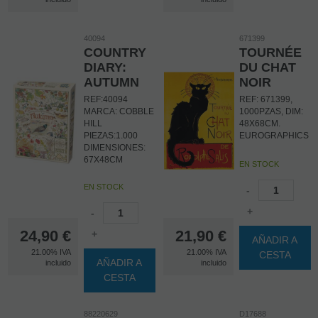
40094
671399
COUNTRY
TOURNÉE
DIARY:
DU CHAT
AUTUMN
NOIR
REF:40094
REF: 671399,
MARCA: COBBLE
1000PZAS, DIM:
HILL
48X68CM.
PIEZAS:1.000
EUROGRAPHICS
DIMENSIONES:
67X48CM
EN STOCK
EN STOCK
-
+
-
24,90
€
21,90
€
+
AÑADIR A
21.00%
IVA
21.00%
IVA
CESTA
AÑADIR A
incluido
incluido
CESTA
88220629
D17688