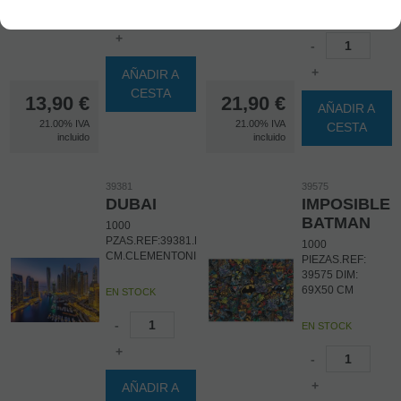
-
EN STOCK
+
-
+
AÑADIR A
CESTA
13,90
€
21,90
€
AÑADIR A
21.00%
IVA
21.00%
IVA
CESTA
incluido
incluido
39381
39575
DUBAI
IMPOSIBLE
BATMAN
1000
PZAS.REF:39381.DIM:69X50
1000
CM.CLEMENTONI
PIEZAS.REF:
39575 DIM:
69X50 CM
EN STOCK
-
EN STOCK
+
-
+
AÑADIR A