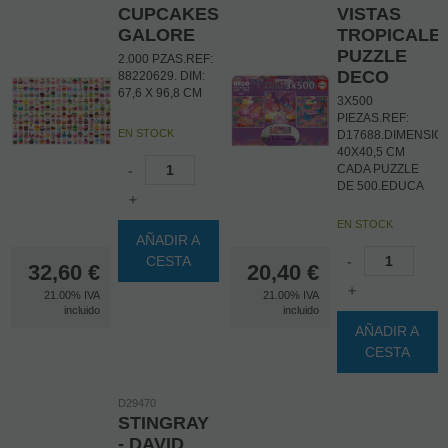
CUPCAKES
VISTAS
GALORE
TROPICALES
PUZZLE
2.000 PZAS.REF:
DECO
88220629. DIM:
67,6 X 96,8 CM
3X500
PIEZAS.REF:
EN STOCK
D17688.DIMENSIO
40X40,5 CM
-
CADA PUZZLE
DE 500.EDUCA
+
EN STOCK
AÑADIR A
CESTA
-
32,60
€
20,40
€
+
21.00%
IVA
21.00%
IVA
incluido
incluido
AÑADIR A
CESTA
D29470
STINGRAY
- DAVID