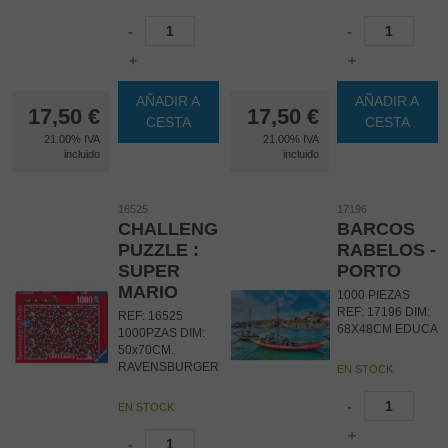
-
-
+
+
AÑADIR A
AÑADIR A
17,50
€
17,50
€
CESTA
CESTA
21.00%
IVA
21.00%
IVA
incluido
incluido
16525
17196
CHALLENGE
BARCOS
PUZZLE :
RABELOS -
SUPER
PORTO
MARIO
1000 PIEZAS
REF: 17196 DIM:
REF: 16525
68X48CM EDUCA
1000PZAS DIM:
50x70CM.
RAVENSBURGER
EN STOCK
-
EN STOCK
+
-