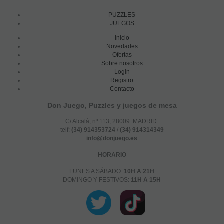
PUZZLES
JUEGOS
Inicio
Novedades
Ofertas
Sobre nosotros
Login
Registro
Contacto
Don Juego, Puzzles y juegos de mesa
C/ Alcalá, nº 113, 28009. MADRID.
telf:
(34) 914353724
/
(34) 914314349
info@donjuego.es
HORARIO
LUNES A SÁBADO:
10H A 21H
DOMINGO Y FESTIVOS:
11H A 15H