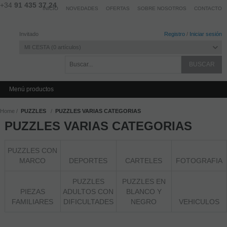
+34
91 435 37 24
INICIO
NOVEDADES
OFERTAS
SOBRE NOSOTROS
CONTACTO
Invitado
Registro
/
Iniciar sesión
MI CESTA
0
artículos
Menú productos
Home
PUZZLES
PUZZLES VARIAS CATEGORIAS
PUZZLES VARIAS CATEGORIAS
PUZZLES CON
MARCO
DEPORTES
CARTELES
FOTOGRAFIA
PUZZLES
PUZZLES EN
PIEZAS
ADULTOS CON
BLANCO Y
FAMILIARES
DIFICULTADES
NEGRO
VEHICULOS