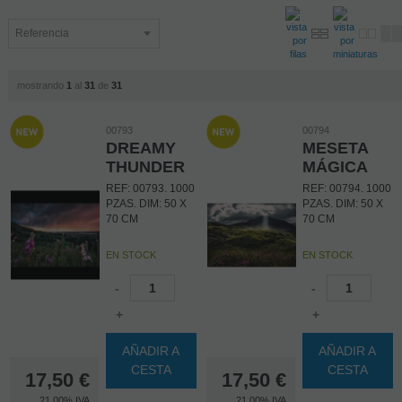
mostrando
1
al
31
de
31
00793
00794
DREAMY
MESETA
THUNDER
MÁGICA
REF: 00793. 1000
REF: 00794. 1000
PZAS. DIM: 50 X
PZAS. DIM: 50 X
70 CM
70 CM
EN STOCK
EN STOCK
-
-
+
+
AÑADIR A
AÑADIR A
CESTA
CESTA
17,50
€
17,50
€
21.00%
IVA
21.00%
IVA