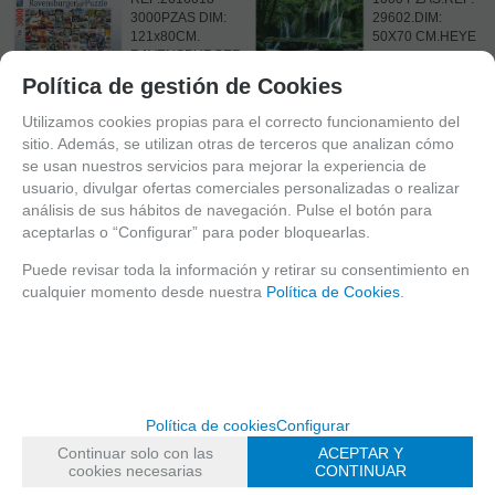
3000PZAS DIM:
29602.DIM:
121x80CM.
50X70 CM.HEYE
RAVENSBURGER
Política de gestión de Cookies
EN STOCK
EN STOCK
Utilizamos cookies propias para el correcto funcionamiento del
-
-
sitio. Además, se utilizan otras de terceros que analizan cómo
+
se usan nuestros servicios para mejorar la experiencia de
+
usuario, divulgar ofertas comerciales personalizadas o realizar
AÑADIR A
47,80
€
24,90
€
análisis de sus hábitos de navegación. Pulse el botón para
AÑADIR A
CESTA
aceptarlas o “Configurar” para poder bloquearlas.
21.00%
IVA
21.00%
IVA
CESTA
incluido
incluido
Puede revisar toda la información y retirar su consentimiento en
cualquier momento desde nuestra
Política de Cookies
.
30820
381
TESORO
HISTORIA
HUNDIDO
DEL
TANQUE
REF:30820
DIMENSIONES:70X50CM
REF: 381 1000
Política de cookies
Configurar
PIEZAS:1.000
PZAS DIM: 48X68
CM
Continuar solo con las
ACEPTAR Y
EUROGRAPHICS
cookies necesarias
CONTINUAR
EN STOCK