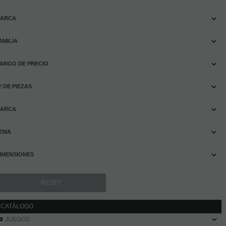
ARCA
AMILIA
ANGO DE PRECIO
º DE PIEZAS
ARCA
EMA
IMENSIONES
CATÁLOGO
JUEGOS