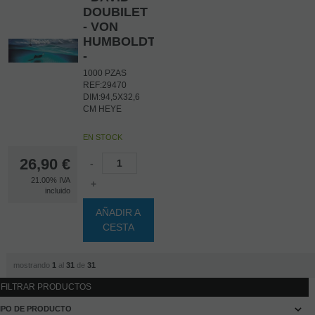
DOUBILET
- VON
HUMBOLDT
-
1000 PZAS
REF:29470
DIM:94,5X32,6
CM HEYE
EN STOCK
26,90
€
-
21.00%
IVA
+
incluido
AÑADIR A
CESTA
mostrando
1
al
31
de
31
FILTRAR PRODUCTOS
IPO DE PRODUCTO