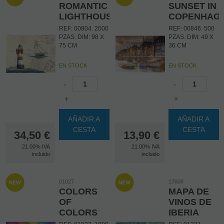
ROMANTIC
SUNSET IN
LIGHTHOUSE
COPENHAG
REF: 00804. 2000
REF: 00846. 500
PZAS. DIM: 98 X
PZAS. DIM: 49 X
75 CM
36 CM
EN STOCK
EN STOCK
-
-
+
+
AÑADIR A
AÑADIR A
CESTA
CESTA
34,50
€
13,90
€
21.00%
IVA
21.00%
IVA
incluido
incluido
01027
17608
COLORS
MAPA DE
OF
VINOS DE
COLORS
IBERIA