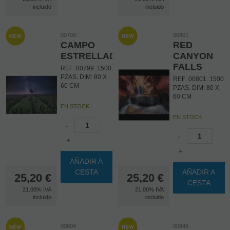
incluido
incluido
00799
00801
CAMPO
RED
ESTRELLADO
CANYON
FALLS
REF: 00799. 1500
PZAS. DIM: 80 X
REF: 00801. 1500
60 CM
PZAS. DIM: 80 X
60 CM
EN STOCK
EN STOCK
-
-
+
+
AÑADIR A
CESTA
AÑADIR A
25,20
€
25,20
€
CESTA
21.00%
IVA
21.00%
IVA
incluido
incluido
00804
00846