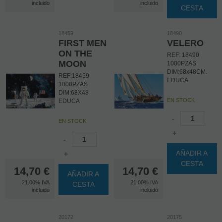
incluido
incluido
CESTA
18459
18490
FIRST MEN
VELERO
ON THE
REF: 18490
MOON
1000PZAS
DIM:68x48CM.
REF:18459
EDUCA
1000PZAS
DIM:68X48
EN STOCK
EDUCA
-
EN STOCK
+
-
AÑADIR A
+
CESTA
14,70
€
14,70
€
AÑADIR A
21.00%
IVA
21.00%
IVA
CESTA
incluido
incluido
20172
20175