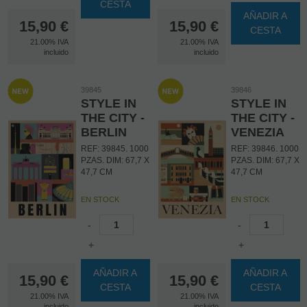
CESTA
AÑADIR A
15,90
€
15,90
€
CESTA
21.00%
IVA
21.00%
IVA
incluido
incluido
39845
39846
STYLE IN
STYLE IN
THE CITY -
THE CITY -
BERLIN
VENEZIA
REF: 39845. 1000
REF: 39846. 1000
PZAS. DIM: 67,7 X
PZAS. DIM: 67,7 X
47,7 CM
47,7 CM
EN STOCK
EN STOCK
-
-
+
+
AÑADIR A
AÑADIR A
15,90
€
15,90
€
CESTA
CESTA
21.00%
IVA
21.00%
IVA
incluido
incluido