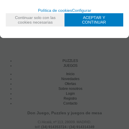
Política de cookies
Configurar
Continuar solo con las
ACEPTAR Y
cookies necesarias
CONTINUAR
PUZZLES
JUEGOS
Inicio
Novedades
Ofertas
Sobre nosotros
Login
Registro
Contacto
Don Juego, Puzzles y juegos de mesa
C/ Alcalá, nº 113, 28009. MADRID.
telf:
(34) 914353724
/
(34) 914314349