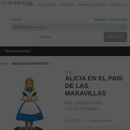
+34
91 435 37 24
INICIO
NOVEDADES
OFERTAS
SOBRE NOSOTROS
CONTACTO
Invitado
Registro
/
Iniciar sesión
MI CESTA
0
artículos
Menú productos
Home
REGALOS DIFERENTES
11400
ALICIA EN EL PAIS
DE LAS
MARAVILLAS
REF 11400 FIGURA
COLECCIONABLE
EN STOCK
Entrega 24/48 h