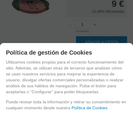
9
€
21.00%
IVA incluido
-
+
unidades
AÑADIR A CESTA
Política de gestión de Cookies
CAJAS DE MUSICA
VARIOS
Utilizamos cookies propias para el correcto funcionamiento del
sitio. Además, se utilizan otras de terceros que analizan cómo
FAMILIAS RELACIONADAS
se usan nuestros servicios para mejorar la experiencia de
Regalos
usuario, divulgar ofertas comerciales personalizadas o realizar
REGALOS DIFERENTES
análisis de sus hábitos de navegación. Pulse el botón para
aceptarlas o “Configurar” para poder bloquearlas.
FECHA DE LANZAMIENTO
Puede revisar toda la información y retirar su consentimiento en
Jueves, 4 Diciembre 2025
cualquier momento desde nuestra
Política de Cookies
.
Solicitar más info
Recomendar