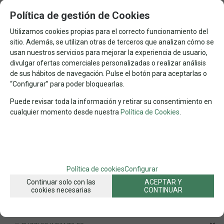
PUZZLES POR MARCAS
Política de gestión de Cookies
PUZZLES POR MARCAS
Utilizamos cookies propias para el correcto funcionamiento del
PUZZLES DE ANIMALES
sitio. Además, se utilizan otras de terceros que analizan cómo se
PUZZLES DE ARTE
usan nuestros servicios para mejorar la experiencia de usuario,
divulgar ofertas comerciales personalizadas o realizar análisis
PUZZLES DE CINE Y MUSICA
de sus hábitos de navegación. Pulse el botón para aceptarlas o
PUZZLES DE COCINA
“Configurar” para poder bloquearlas.
PUZZLES DE COLLAGES
Puede revisar toda la información y retirar su consentimiento en
PUZZLES DE COMICS Y DIBUJOS
cualquier momento desde nuestra
Política de Cookies
.
PUZZLES DE FANTASIA
PUZZLES DE FLORES
PUZZLES DE MADERA
PUZZLES DE MAPAS
Política de cookies
Configurar
Continuar solo con las
ACEPTAR Y
PUZZLES DE NAVIDAD
cookies necesarias
CONTINUAR
PUZZLES DE PAISAJES
PUZZLES ESPECIALES