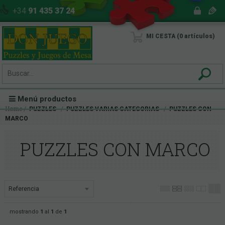
+34
91 435 37 24
MI CESTA
0
artículos
Menú productos
Home
PUZZLES
PUZZLES VARIAS CATEGORIAS
PUZZLES CON
MARCO
PUZZLES CON MARCO
mostrando
1
al
1
de
1