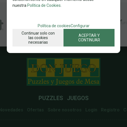
nuestra
Política de Cookies
.
Política de cookies
Configurar
Continuar solo con
ACEPTAR Y
las cookies
CONTINUAR
necesarias
PUZZLES
JUEGOS
Novedades
Ofertas
Sobre nosotros
Login
Registro
C