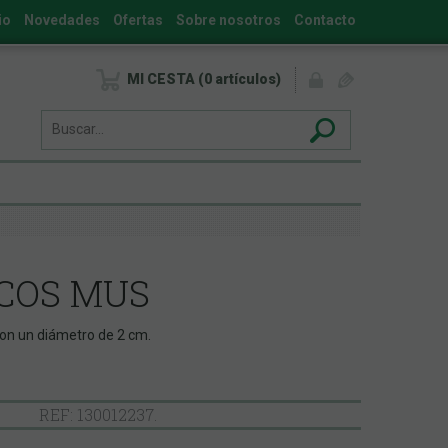
io
Novedades
Ofertas
Sobre nosotros
Contacto
MI CESTA
0
artículos
COS MUS
 un diámetro de 2 cm.
REF: 130012237.