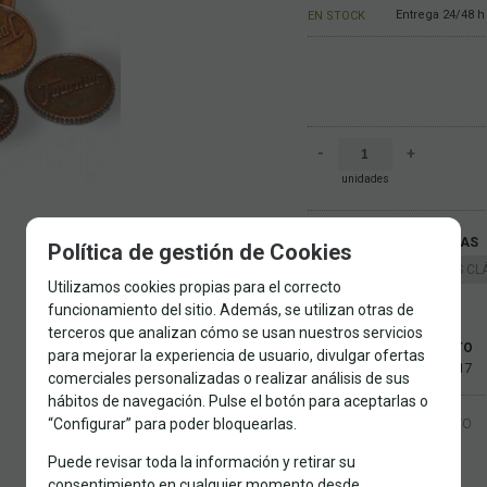
Entrega 24/48 h
EN STOCK
-
+
unidades
FAMILIAS RELACIONADAS
Política de gestión de Cookies
JUEGOS
JUEGOS CL
Utilizamos cookies propias para el correcto
VARIOS
funcionamiento del sitio. Además, se utilizan otras de
terceros que analizan cómo se usan nuestros servicios
FECHA DE LANZAMIENTO
para mejorar la experiencia de usuario, divulgar ofertas
Jueves, 9 Noviembre 2017
comerciales personalizadas o realizar análisis de sus
hábitos de navegación. Pulse el botón para aceptarlas o
“Configurar” para poder bloquearlas.
SOLICITAR MÁS INFO
Puede revisar toda la información y retirar su
consentimiento en cualquier momento desde