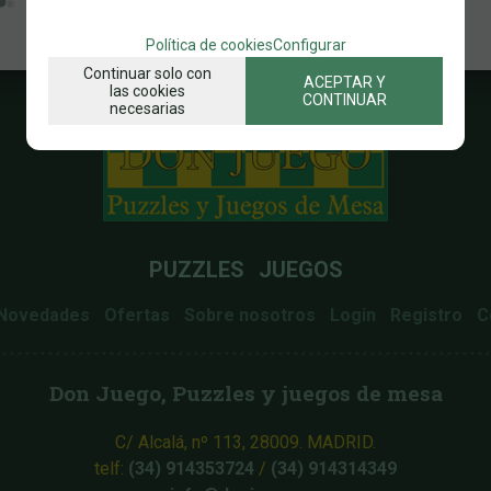
Política de cookies
Configurar
Continuar solo con
ACEPTAR Y
las cookies
CONTINUAR
necesarias
PUZZLES
JUEGOS
Novedades
Ofertas
Sobre nosotros
Login
Registro
C
Don Juego, Puzzles y juegos de mesa
C/ Alcalá, nº 113, 28009. MADRID.
telf:
(34) 914353724
/
(34) 914314349