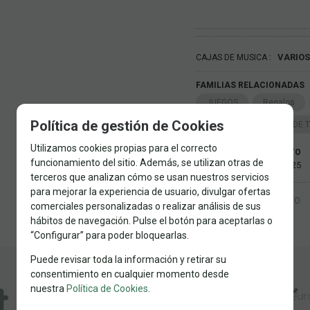
VARIOS
CAJAS DE MUSICA
FAMILIAS RELACIONADAS
JUEGOS
Regalos
Política de gestión de Cookies
MANUALIDADES
DE 
Utilizamos cookies propias para el correcto
FECHA DE LANZAMIENTO
funcionamiento del sitio. Además, se utilizan otras de
Lunes, 24 Noviembre 2025
terceros que analizan cómo se usan nuestros servicios
para mejorar la experiencia de usuario, divulgar ofertas
SOLICITAR MÁS INFO
comerciales personalizadas o realizar análisis de sus
hábitos de navegación. Pulse el botón para aceptarlas o
“Configurar” para poder bloquearlas.
Puede revisar toda la información y retirar su
consentimiento en cualquier momento desde
nuestra
Política de Cookies
.