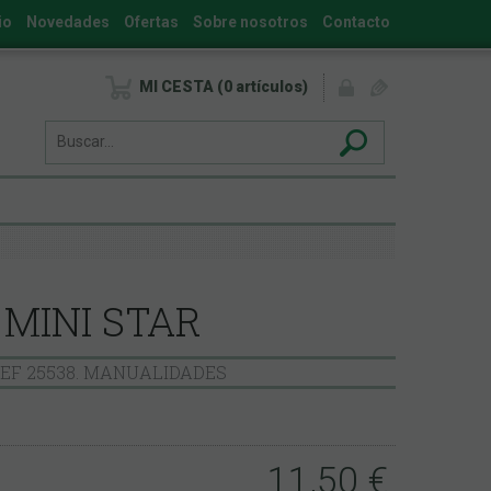
io
Novedades
Ofertas
Sobre nosotros
Contacto
MI CESTA
0
artículos
MINI STAR
EF 25538. MANUALIDADES
11,50
€