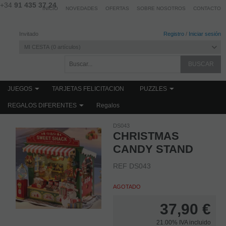
+34
91 435 37 24
INICIO
NOVEDADES
OFERTAS
SOBRE NOSOTROS
CONTACTO
Invitado
Registro
/
Iniciar sesión
MI CESTA
0
artículos
JUEGOS
TARJETAS FELICITACION
PUZZLES
REGALOS DIFERENTES
Regalos
Home
JUEGOS
JUEGOS INFANTILES
MANUALIDADES
DS043
CHRISTMAS
CANDY STAND
REF DS043
AGOTADO
37,90
€
21.00%
IVA incluido