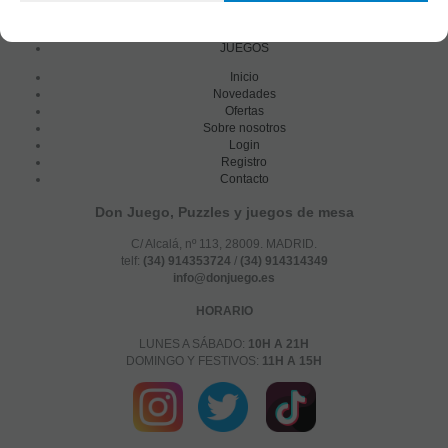
PUZZLES
JUEGOS
Inicio
Novedades
Ofertas
Sobre nosotros
Login
Registro
Contacto
Don Juego, Puzzles y juegos de mesa
C/ Alcalá, nº 113, 28009. MADRID.
telf:
(34) 914353724
/
(34) 914314349
info@donjuego.es
HORARIO
LUNES A SÁBADO:
10H A 21H
DOMINGO Y FESTIVOS:
11H A 15H