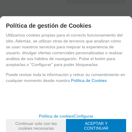
CAJAS DE MUSICA
Política de gestión de Cookies
VARIOS
FAMILIAS RELACIONADAS
Utilizamos cookies propias para el correcto funcionamiento del
sitio. Además, se utilizan otras de terceros que analizan cómo
JUEGOS
Regalos
JUEGOS INFANTILES
se usan nuestros servicios para mejorar la experiencia de
REGALOS DIFERENTES
MANUALIDADES
usuario, divulgar ofertas comerciales personalizadas o realizar
análisis de sus hábitos de navegación. Pulse el botón para
FECHA DE LANZAMIENTO
aceptarlas o “Configurar” para poder bloquearlas.
Jueves, 16 Octubre 2025
Puede revisar toda la información y retirar su consentimiento en
cualquier momento desde nuestra
Política de Cookies
.
Solicitar más info
Recomendar
Política de cookies
Configurar
Continuar solo con las
ACEPTAR Y
cookies necesarias
CONTINUAR