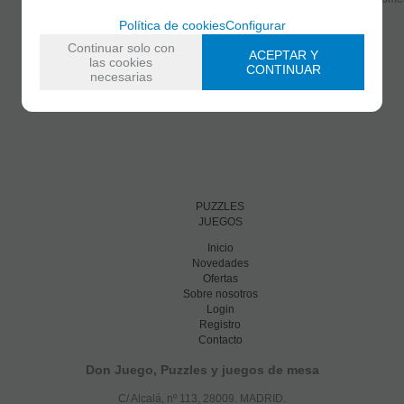
Política de cookies
Configurar
Continuar solo con
ACEPTAR Y
las cookies
CONTINUAR
necesarias
PUZZLES
JUEGOS
Inicio
Novedades
Ofertas
Sobre nosotros
Login
Registro
Contacto
Don Juego, Puzzles y juegos de mesa
C/ Alcalá, nº 113, 28009. MADRID.