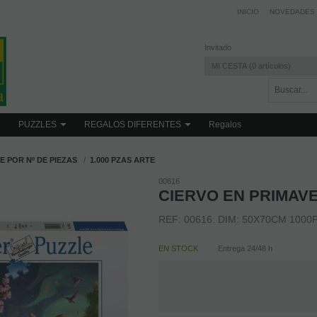
INICIO
NOVEDADES
Invitado
MI CESTA
0
artículos
PUZZLES
REGALOS DIFERENTES
Regalos
E POR Nº DE PIEZAS
1.000 PZAS ARTE
00616
CIERVO EN PRIMAV
REF: 00616. DIM: 50X70CM 100
EN STOCK
Entrega 24/48 h