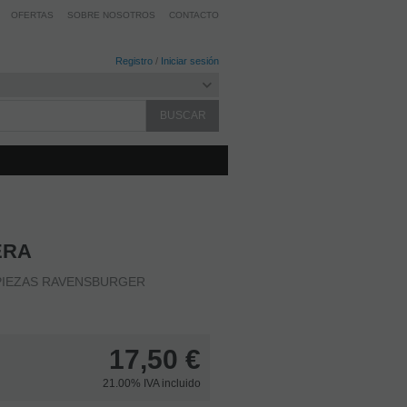
OFERTAS
SOBRE NOSOTROS
CONTACTO
Registro
/
Iniciar sesión
ERA
0PIEZAS RAVENSBURGER
17,50
€
21.00%
IVA incluido