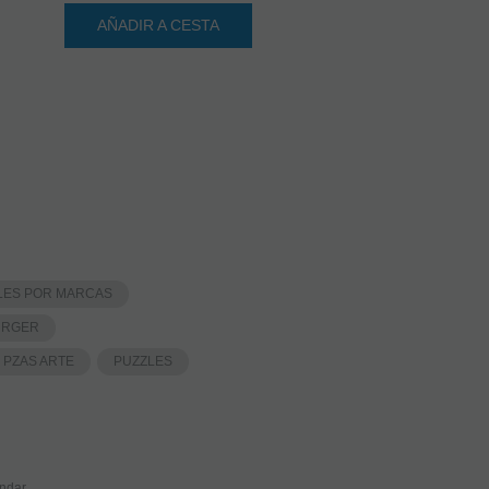
AÑADIR A CESTA
LES POR MARCAS
URGER
0 PZAS ARTE
PUZZLES
ndar