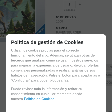
-
+
unidades
Nº DE PIEZAS
1000
MARCA
RAVENSBURGER
TEMA
Política de gestión de Cookies
ARTE
Utilizamos cookies propias para el correcto
DIMENSIONES
50X70.RAVENSBURGER
funcionamiento del sitio. Además, se utilizan otras de
terceros que analizan cómo se usan nuestros servicios
FAMILIAS RELACIONADAS
para mejorar la experiencia de usuario, divulgar ofertas
PUZZLES POR MARCAS
PUZZ
comerciales personalizadas o realizar análisis de sus
hábitos de navegación. Pulse el botón para aceptarlas o
PUZZLES DE ARTE
RAVENSB
“Configurar” para poder bloquearlas.
ARTE POR Nº DE PIEZAS
1.00
Puede revisar toda la información y retirar su
FECHA DE LANZAMIENTO
consentimiento en cualquier momento desde
Martes, 2 Mayo 2023
nuestra
Política de Cookies
.
Solicitar más info
Recome