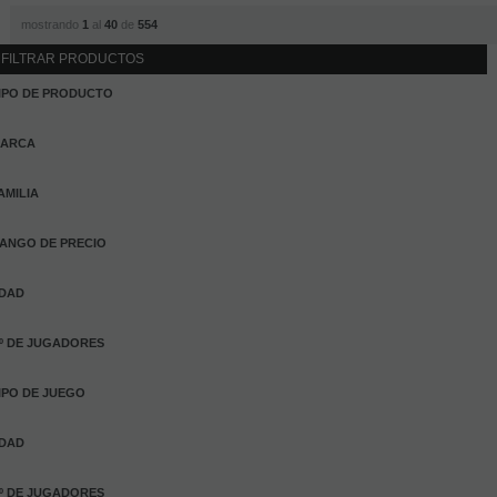
mostrando
1
al
40
de
554
FILTRAR PRODUCTOS
IPO DE PRODUCTO
ARCA
AMILIA
ANGO DE PRECIO
DAD
º DE JUGADORES
IPO DE JUEGO
DAD
º DE JUGADORES