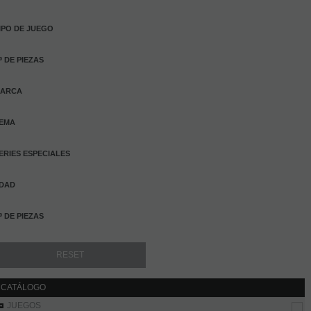
IPO DE JUEGO
º DE PIEZAS
ARCA
EMA
ERIES ESPECIALES
DAD
º DE PIEZAS
CATÁLOGO
JUEGOS