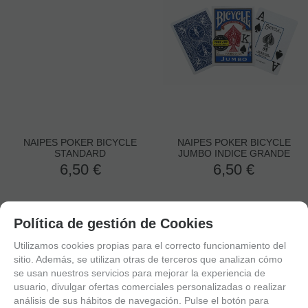
NAIPES POKER BICYCLE
NAIPES POKER BICYCLE
STANDARD
JUMBO INDICE GRANDE
6,50
€
6,50
€
Política de gestión de Cookies
Utilizamos cookies propias para el correcto funcionamiento del
sitio. Además, se utilizan otras de terceros que analizan cómo
se usan nuestros servicios para mejorar la experiencia de
usuario, divulgar ofertas comerciales personalizadas o realizar
análisis de sus hábitos de navegación. Pulse el botón para