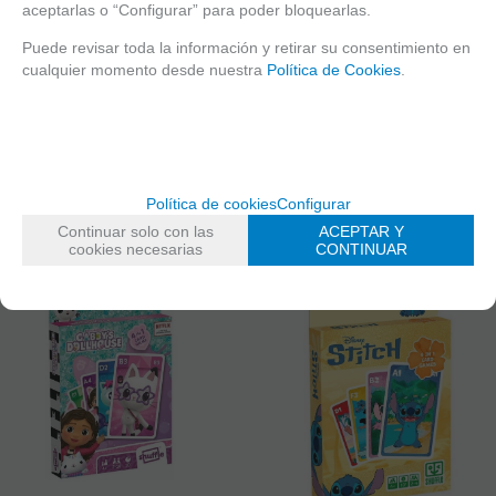
aceptarlas o “Configurar” para poder bloquearlas.
Puede revisar toda la información y retirar su consentimiento en
cualquier momento desde nuestra
Política de Cookies
.
NAIPES POKER BICYCLE
NAIPES PLÁSTICO KEM INDICE
MARQUIS
GRANDE
8,90
€
83,90
€
Política de cookies
Configurar
Continuar solo con las
ACEPTAR Y
cookies necesarias
CONTINUAR