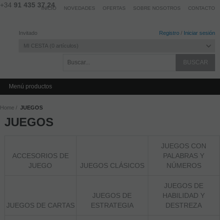
+34
91 435 37 24
INICIO
NOVEDADES
OFERTAS
SOBRE NOSOTROS
CONTACTO
Invitado
Registro
/
Iniciar sesión
MI CESTA
0
artículos
Menú productos
Home
JUEGOS
JUEGOS
JUEGOS CON
ACCESORIOS DE
PALABRAS Y
JUEGO
JUEGOS CLÁSICOS
NÚMEROS
JUEGOS DE
JUEGOS DE
HABILIDAD Y
JUEGOS DE CARTAS
ESTRATEGIA
DESTREZA