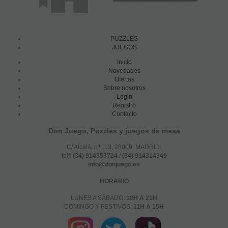
PUZZLES
JUEGOS
Inicio
Novedades
Ofertas
Sobre nosotros
Login
Registro
Contacto
Don Juego, Puzzles y juegos de mesa
C/ Alcalá, nº 113, 28009. MADRID.
telf:
(34) 914353724
/
(34) 914314349
info@donjuego.es
HORARIO
LUNES A SÁBADO:
10H A 21H
DOMINGO Y FESTIVOS:
11H A 15H