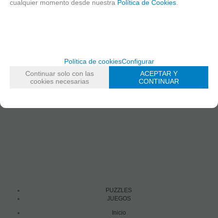
cualquier momento desde nuestra
Política de Cookies
.
PUZZLES
FECHA DE LANZAMIENTO
Jueves, 19 Febrero 2026
Política de cookies
Configurar
Solicitar más info
Continuar solo con las
ACEPTAR Y
cookies necesarias
CONTINUAR
Recomendar
PUZZLES
JUEGOS
Inicio