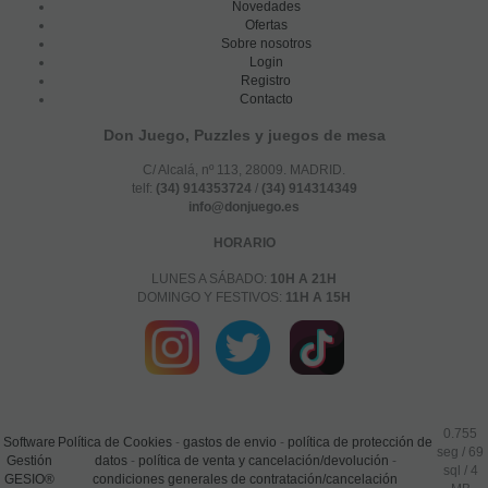
Novedades
Ofertas
Sobre nosotros
Login
Registro
Contacto
Don Juego, Puzzles y juegos de mesa
C/ Alcalá, nº 113, 28009. MADRID.
telf:
(34) 914353724
/
(34) 914314349
info@donjuego.es
HORARIO
LUNES A SÁBADO:
10H A 21H
DOMINGO Y FESTIVOS:
11H A 15H
0.755
Software
Política de Cookies
-
gastos de envio
-
política de protección de
seg /
69
Gestión
datos
-
política de venta y cancelación/devolución
-
sql
/ 4
GESIO®
condiciones generales de contratación/cancelación