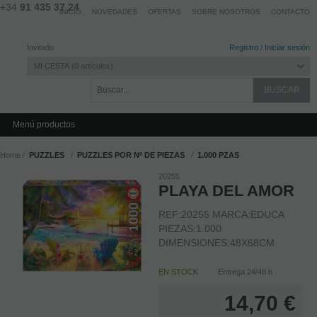
+34
91 435 37 24
INICIO
NOVEDADES
OFERTAS
SOBRE NOSOTROS
CONTACTO
Invitado
Registro
/
Iniciar sesión
MI CESTA
0
artículos
Menú productos
Home
PUZZLES
PUZZLES POR Nº DE PIEZAS
1.000 PZAS
20255
PLAYA DEL AMOR
REF:20255 MARCA:EDUCA
PIEZAS:1.000
DIMENSIONES:48X68CM
EN STOCK
Entrega 24/48 h
14,70
€